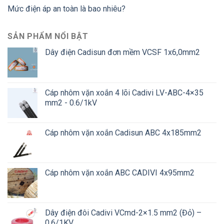
Mức điện áp an toàn là bao nhiêu?
SẢN PHẨM NỔI BẬT
Dây điện Cadisun đơn mềm VCSF 1x6,0mm2
Cáp nhôm vặn xoắn 4 lõi Cadivi LV-ABC-4×35
mm2 - 0.6/1kV
Cáp nhôm vặn xoắn Cadisun ABC 4x185mm2
Cáp nhôm vặn xoắn ABC CADIVI 4x95mm2
Dây điện đôi Cadivi VCmd-2×1.5 mm2 (Đỏ) –
0.6/1KV