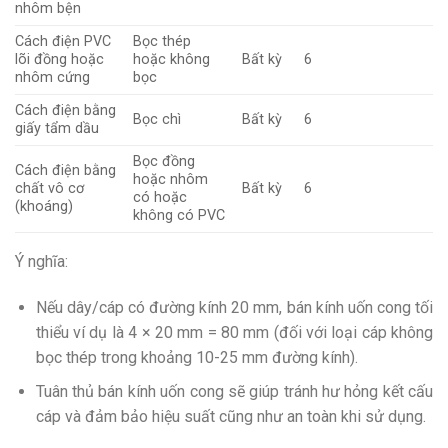
nhôm bện
Cách điện PVC
Bọc thép
lõi đồng hoặc
hoặc không
Bất kỳ
6
nhôm cứng
bọc
Cách điện bằng
Bọc chì
Bất kỳ
6
giấy tẩm dầu
Bọc đồng
Cách điện bằng
hoặc nhôm
chất vô cơ
Bất kỳ
6
có hoặc
(khoáng)
không có PVC
Ý nghĩa:
Nếu dây/cáp có đường kính 20 mm, bán kính uốn cong tối
thiểu ví dụ là 4 × 20 mm = 80 mm (đối với loại cáp không
bọc thép trong khoảng 10-25 mm đường kính).
Tuân thủ bán kính uốn cong sẽ giúp tránh hư hỏng kết cấu
cáp và đảm bảo hiệu suất cũng như an toàn khi sử dụng.