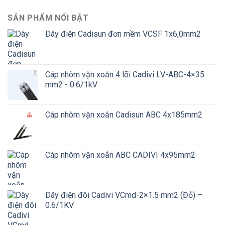
SẢN PHẨM NỔI BẬT
Dây điện Cadisun đơn mềm VCSF 1x6,0mm2
Cáp nhôm vặn xoắn 4 lõi Cadivi LV-ABC-4×35
mm2 - 0.6/1kV
Cáp nhôm vặn xoắn Cadisun ABC 4x185mm2
Cáp nhôm vặn xoắn ABC CADIVI 4x95mm2
Dây điện đôi Cadivi VCmd-2×1.5 mm2 (Đỏ) –
0.6/1KV