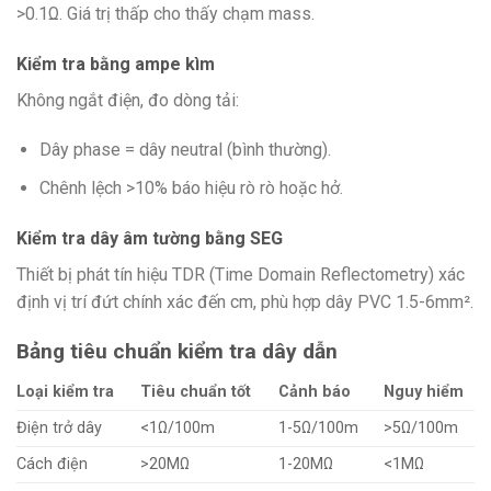
>0.1Ω. Giá trị thấp cho thấy chạm mass.
Kiểm tra bằng ampe kìm
Không ngắt điện, đo dòng tải:
Dây phase = dây neutral (bình thường).
Chênh lệch >10% báo hiệu rò rò hoặc hở.
Kiểm tra dây âm tường bằng SEG
Thiết bị phát tín hiệu TDR (Time Domain Reflectometry) xác
định vị trí đứt chính xác đến cm, phù hợp dây PVC 1.5-6mm².
Bảng tiêu chuẩn kiểm tra dây dẫn
Loại kiểm tra
Tiêu chuẩn tốt
Cảnh báo
Nguy hiểm
Điện trở dây
<1Ω/100m
1-5Ω/100m
>5Ω/100m
Cách điện
>20MΩ
1-20MΩ
<1MΩ