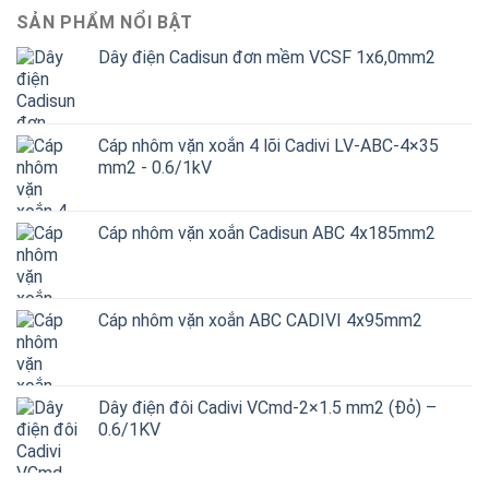
SẢN PHẨM NỔI BẬT
Dây điện Cadisun đơn mềm VCSF 1x6,0mm2
Cáp nhôm vặn xoắn 4 lõi Cadivi LV-ABC-4×35
mm2 - 0.6/1kV
Cáp nhôm vặn xoắn Cadisun ABC 4x185mm2
Cáp nhôm vặn xoắn ABC CADIVI 4x95mm2
Dây điện đôi Cadivi VCmd-2×1.5 mm2 (Đỏ) –
0.6/1KV