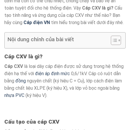
định mà còn có thể chịu nhiệt, chống cháy và bảo vệ an
toàn tuyệt đối cho hệ thống điện. Vậy
Cáp CXV là gì?
Cấu
tạo tính năng và ứng dụng của cáp CXV như thế nào? Bạn
hãy cùng
Cáp điện VN
tìm hiểu trong bài viết dưới đây nhé.
Nội dung chính của bài viết
Cáp CXV là gì?
Cáp CXV
là loại dây cáp điện được sử dụng trong hệ thống
điện hạ thế với
điện áp định mức
0,6/1kV. Cáp có ruột dẫn
bằng
đồng
nguyên chất (ký hiệu C = Cu), lớp cách điện làm
bằng chất liệu XLPE (ký hiệu X), và lớp vỏ bọc ngoài bằng
nhựa PVC
(ký hiệu V).
Cấu tạo của cáp CXV