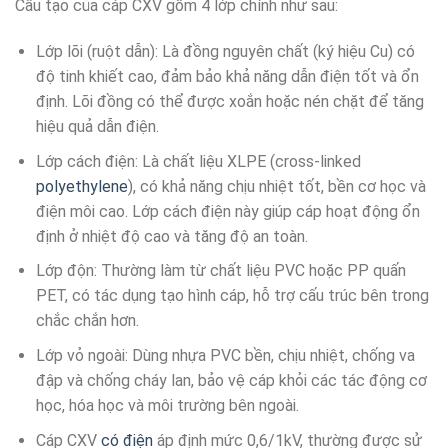
Cấu tạo của cáp CXV gồm 4 lớp chính như sau:
Lớp lõi (ruột dẫn): Là đồng nguyên chất (ký hiệu Cu) có
độ tinh khiết cao, đảm bảo khả năng dẫn điện tốt và ổn
định. Lõi đồng có thể được xoắn hoặc nén chặt để tăng
hiệu quả dẫn điện.
Lớp cách điện: Là chất liệu XLPE (cross-linked
polyethylene
), có khả năng chịu nhiệt tốt, bền cơ học và
điện môi cao. Lớp cách điện này giúp cáp hoạt động ổn
định ở nhiệt độ cao và tăng độ an toàn.
Lớp độn: Thường làm từ chất liệu PVC hoặc PP quấn
PET, có tác dụng tạo hình cáp, hỗ trợ cấu trúc bên trong
chắc chắn hơn.
Lớp vỏ ngoài: Dùng nhựa PVC bền, chịu nhiệt, chống va
đập và chống cháy lan, bảo vệ cáp khỏi các tác động cơ
học, hóa học và môi trường bên ngoài.
Cáp CXV
có điện
áp định mức 0,6/1kV, thường được sử