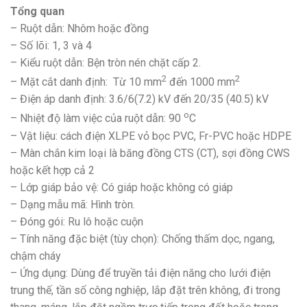
Tổng quan
– Ruột dẫn: Nhôm hoặc đồng
– Số lõi: 1, 3 và 4
– Kiểu ruột dẫn: Bện tròn nén chặt cấp 2.
2
2
– Mặt cắt danh định: Từ 10 mm
đến 1000 mm
– Điện áp danh định: 3.6/6(7.2) kV đến 20/35 (40.5) kV
o
– Nhiệt độ làm việc của ruột dẫn: 90
C
– Vật liệu: cách điện XLPE vỏ bọc PVC, Fr-PVC hoặc HDPE
– Màn chắn kim loại là băng đồng CTS (CT), sợi đồng CWS
hoặc kết hợp cả 2
– Lớp giáp bảo vệ: Có giáp hoặc không có giáp
– Dạng mẫu mã: Hình tròn.
– Đóng gói: Ru lô hoặc cuộn
– Tính năng đặc biệt (tùy chọn): Chống thấm dọc, ngang,
chậm cháy
– Ứng dụng: Dùng để truyền tải điện năng cho lưới điện
trung thế, tần số công nghiệp, lắp đặt trên không, đi trong