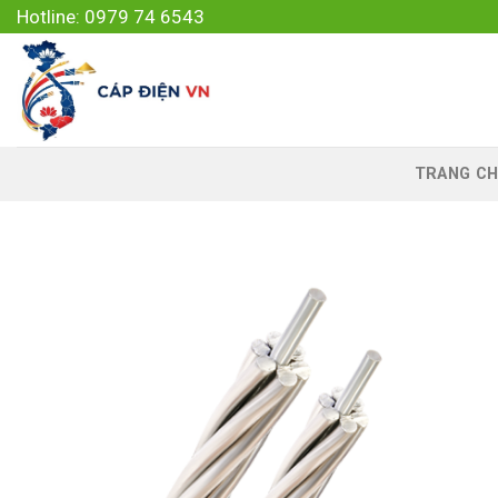
Skip
Hotline: 0979 74 6543
to
content
TRANG CH