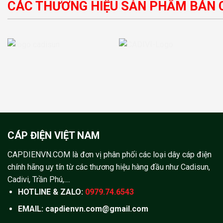
CÁC THƯƠNG HIỆU SẢN PHẨM BÁN 
CÁP ĐIỆN VIỆT NAM
CAPDIENVN.COM là đơn vị phân phối các loại dây cáp điện
chính hãng uy tín từ các thương hiệu hàng đầu như Cadisun,
Cadivi, Trần Phú,....
HOTLINE & ZALO:
0979.74.6543
EMAIL: capdienvn.com@gmail.com