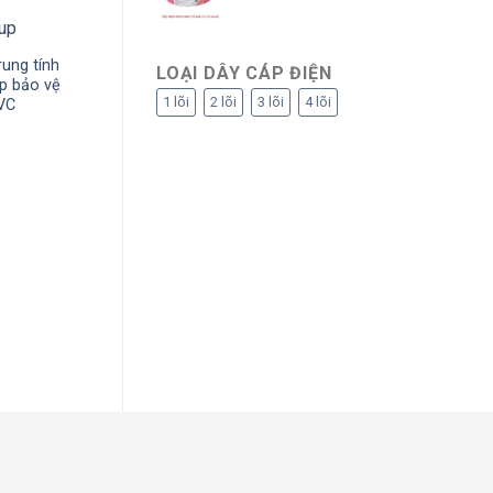
trung tính
LOẠI DÂY CÁP ĐIỆN
p bảo vệ
1 lõi
2 lõi
3 lõi
4 lõi
VC