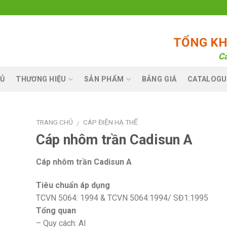
TỔNG KHO
Ca
Ủ
THƯƠNG HIỆU
SẢN PHẨM
BẢNG GIÁ
CATALOGU
TRANG CHỦ
CÁP ĐIỆN HẠ THẾ
/
Cáp nhôm trần Cadisun A
Cáp nhôm trần Cadisun A
Tiêu chuẩn áp dụng
TCVN 5064: 1994 & TCVN 5064:1994/ SĐ1:1995
Tổng quan
– Quy cách: Al