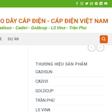
 DÂY CÁP ĐIỆN - CÁP ĐIỆN VIỆT NAM
disun - Cadivi - Goldcup - LS Vina - Trần Phú
E
DỰ ÁN
THƯƠNG HIỆU SẢN PHẨM
CADISUN
CADIVI
GOLDCUP
TRẦN PHÚ
LS VINA