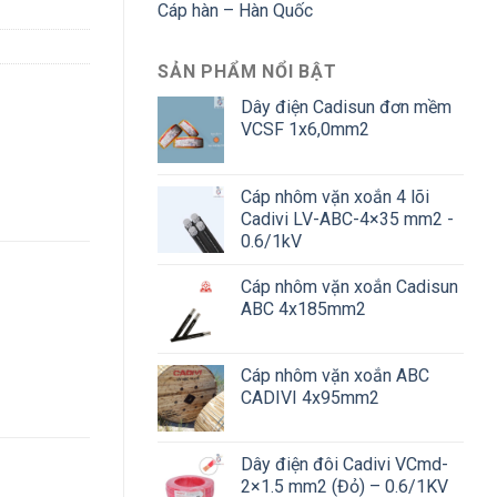
Cáp hàn – Hàn Quốc
SẢN PHẨM NỔI BẬT
Dây điện Cadisun đơn mềm
VCSF 1x6,0mm2
Cáp nhôm vặn xoắn 4 lõi
Cadivi LV-ABC-4×35 mm2 -
0.6/1kV
Cáp nhôm vặn xoắn Cadisun
ABC 4x185mm2
Cáp nhôm vặn xoắn ABC
CADIVI 4x95mm2
Dây điện đôi Cadivi VCmd-
2×1.5 mm2 (Đỏ) – 0.6/1KV