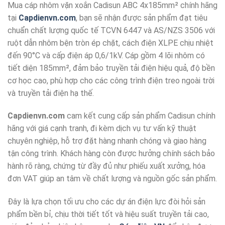
Mua cáp nhôm vặn xoắn Cadisun ABC 4x185mm² chính hãng
tại
Capdienvn.com
, bạn sẽ nhận được sản phẩm đạt tiêu
chuẩn chất lượng quốc tế TCVN 6447 và AS/NZS 3506 với
ruột dẫn nhôm bện tròn ép chặt, cách điện XLPE chịu nhiệt
đến 90°C và cấp điện áp 0,6/1kV. Cáp gồm 4 lõi nhôm có
tiết diện 185mm², đảm bảo truyền tải điện hiệu quả, độ bền
cơ học cao, phù hợp cho các công trình điện treo ngoài trời
và truyền tải điện hạ thế.
Capdienvn.com
cam kết cung cấp sản phẩm Cadisun chính
hãng với giá cạnh tranh, đi kèm dịch vụ tư vấn kỹ thuật
chuyên nghiệp, hỗ trợ đặt hàng nhanh chóng và giao hàng
tận công trình. Khách hàng còn được hưởng chính sách bảo
hành rõ ràng, chứng từ đầy đủ như phiếu xuất xưởng, hóa
đơn VAT giúp an tâm về chất lượng và nguồn gốc sản phẩm.
Đây là lựa chọn tối ưu cho các dự án điện lực đòi hỏi sản
phẩm bền bỉ, chịu thời tiết tốt và hiệu suất truyền tải cao,