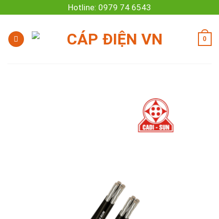
Skip
Hotline: 0979 74 6543
to
content
0