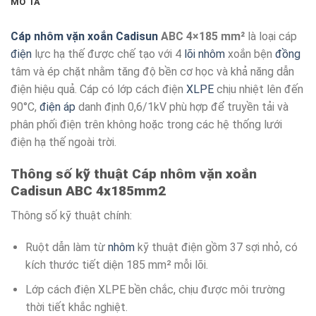
MÔ TẢ
Cáp nhôm vặn xoắn
Cadisun
ABC 4×185 mm²
là loại cáp
điện
lực hạ thế được chế tạo với 4
lõi nhôm
xoắn bện
đồng
tâm và ép chặt nhằm tăng độ bền cơ học và khả năng dẫn
điện hiệu quả. Cáp có lớp cách điện
XLPE
chịu nhiệt lên đến
90°C,
điện áp
danh định 0,6/1kV phù hợp để truyền tải và
phân phối điện trên không hoặc trong các hệ thống lưới
điện hạ thế ngoài trời.
Thông số kỹ thuật Cáp nhôm vặn xoắn
Cadisun ABC 4x185mm2
Thông số kỹ thuật chính:
Ruột dẫn làm từ
nhôm
kỹ thuật điện gồm 37 sợi nhỏ, có
kích thước tiết diện 185 mm² mỗi lõi.
Lớp cách điện XLPE bền chắc, chịu được môi trường
thời tiết khắc nghiệt.