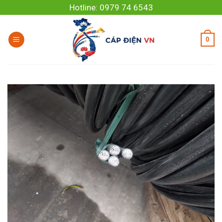
Skip
Hotline: 0979 74 6543
to
content
0