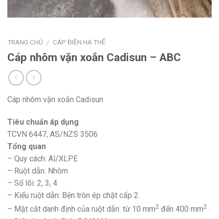
TRANG CHỦ
CÁP ĐIỆN HẠ THẾ
/
Cáp nhôm vặn xoắn Cadisun – ABC
Cáp nhôm vặn xoắn Cadisun
Tiêu chuẩn áp dụng
TCVN 6447, AS/NZS 3506
Tổng quan
– Quy cách: Al/XLPE
– Ruột dẫn: Nhôm
– Số lõi: 2, 3, 4
– Kiểu ruột dẫn: Bện tròn ép chặt cấp 2.
2
2
– Mặt cắt danh định của ruột dẫn: từ 10 mm
đến 400 mm