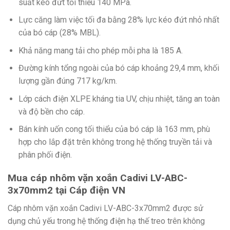
suất kéo đứt tối thiểu 140 MPa.
Lực căng làm việc tối đa bằng 28% lực kéo đứt nhỏ nhất
của bó cáp (28% MBL).
Khả năng mang tải cho phép mỗi pha là 185 A.
Đường kính tổng ngoài của bó cáp khoảng 29,4 mm, khối
lượng gần đúng 717 kg/km.
Lớp cách điện XLPE kháng tia UV, chịu nhiệt, tăng an toàn
và độ bền cho cáp.
Bán kính uốn cong tối thiểu của bó cáp là 163 mm, phù
hợp cho lắp đặt trên không trong hệ thống truyền tải và
phân phối điện.
Mua cáp nhôm vặn xoắn Cadivi LV-ABC-
3x70mm2 tại Cáp điện VN
Cáp nhôm vặn xoắn Cadivi LV-ABC-3x70mm2 được sử
dụng chủ yếu trong hệ thống điện hạ thế treo trên không