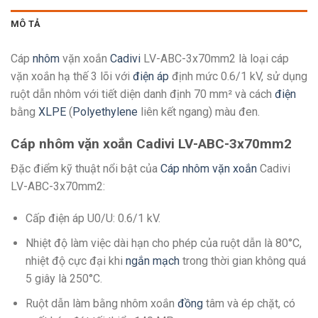
MÔ TẢ
Cáp
nhôm
vặn xoắn
Cadivi
LV-ABC-3x70mm2 là loại cáp
vặn xoắn hạ thế 3 lõi với
điện áp
định mức 0.6/1 kV, sử dụng
ruột dẫn nhôm với tiết diện danh định 70 mm² và cách
điện
bằng
XLPE
(
Polyethylene
liên kết ngang) màu đen.
Cáp nhôm vặn xoắn Cadivi LV-ABC-3x70mm2
Đặc điểm kỹ thuật nổi bật của
Cáp nhôm vặn xoắn
Cadivi
LV-ABC-3x70mm2:
Cấp điện áp U0/U: 0.6/1 kV.
Nhiệt độ làm việc dài hạn cho phép của ruột dẫn là 80°C,
nhiệt độ cực đại khi
ngắn mạch
trong thời gian không quá
5 giây là 250°C.
Ruột dẫn làm bằng nhôm xoắn
đồng
tâm và ép chặt, có