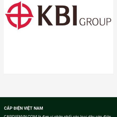
CÁP ĐIỆN VIỆT NAM
CAPDIENVN.COM là đơn vị phân phối các loại dây cáp điện