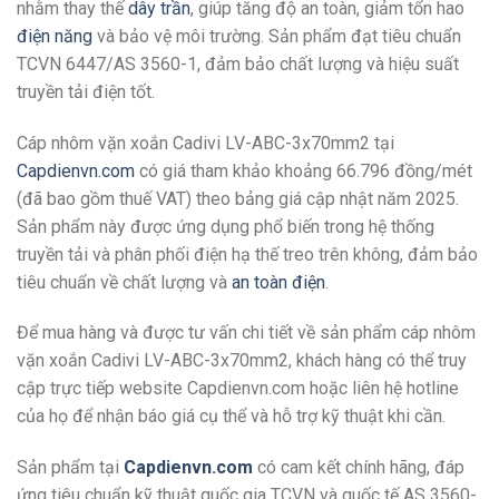
nhằm thay thế
dây trần
, giúp tăng độ an toàn, giảm tổn hao
điện năng
và bảo vệ môi trường. Sản phẩm đạt tiêu chuẩn
TCVN 6447/AS 3560-1, đảm bảo chất lượng và hiệu suất
truyền tải điện tốt.
Cáp nhôm vặn xoắn Cadivi LV-ABC-3x70mm2 tại
Capdienvn.com
có giá tham khảo khoảng 66.796 đồng/mét
(đã bao gồm thuế VAT) theo bảng giá cập nhật năm 2025.
Sản phẩm này được ứng dụng phổ biến trong hệ thống
truyền tải và phân phối điện hạ thế treo trên không, đảm bảo
tiêu chuẩn về chất lượng và
an toàn điện
.
Để mua hàng và được tư vấn chi tiết về sản phẩm cáp nhôm
vặn xoắn Cadivi LV-ABC-3x70mm2, khách hàng có thể truy
cập trực tiếp website Capdienvn.com hoặc liên hệ hotline
của họ để nhận báo giá cụ thể và hỗ trợ kỹ thuật khi cần.
Sản phẩm tại
Capdienvn.com
có cam kết chính hãng, đáp
ứng tiêu chuẩn kỹ thuật quốc gia TCVN và quốc tế AS 3560-