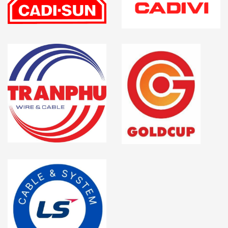
vấn và
báo giá cụ thể về cáp chống cháy chính hãng
.