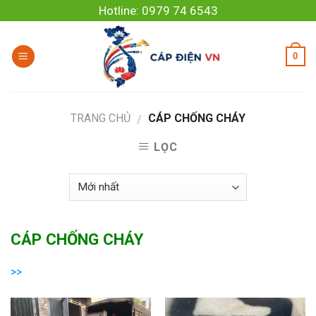
Skip
Hotline: 0979 74 6543
to
content
0
TRANG CHỦ
CÁP CHỐNG CHÁY
/
LỌC
CÁP CHỐNG CHÁY
Cáp chống cháy
là loại dây cáp điện được thiết kế đặc biệt
>>
để tiếp tục hoạt động trong một khoảng thời gian nhất định
khi xảy ra hỏa hoạn, nhằm đảm bảo nguồn điện cho các thiết