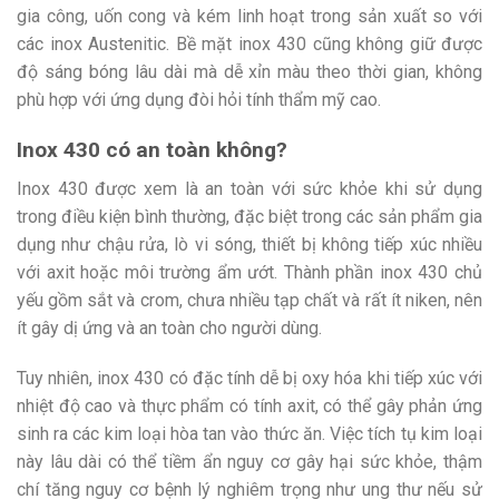
gia công, uốn cong và kém linh hoạt trong sản xuất so với
các inox Austenitic. Bề mặt inox 430 cũng không giữ được
độ sáng bóng lâu dài mà dễ xỉn màu theo thời gian, không
phù hợp với ứng dụng đòi hỏi tính thẩm mỹ cao.
Inox 430 có an toàn không?
Inox 430 được xem là an toàn với sức khỏe khi sử dụng
trong điều kiện bình thường, đặc biệt trong các sản phẩm gia
dụng như chậu rửa, lò vi sóng, thiết bị không tiếp xúc nhiều
với axit hoặc môi trường ẩm ướt. Thành phần inox 430 chủ
yếu gồm sắt và crom, chưa nhiều tạp chất và rất ít niken, nên
ít gây dị ứng và an toàn cho người dùng.
Tuy nhiên, inox 430 có đặc tính dễ bị oxy hóa khi tiếp xúc với
nhiệt độ cao và thực phẩm có tính axit, có thể gây phản ứng
sinh ra các kim loại hòa tan vào thức ăn. Việc tích tụ kim loại
này lâu dài có thể tiềm ẩn nguy cơ gây hại sức khỏe, thậm
chí tăng nguy cơ bệnh lý nghiêm trọng như ung thư nếu sử