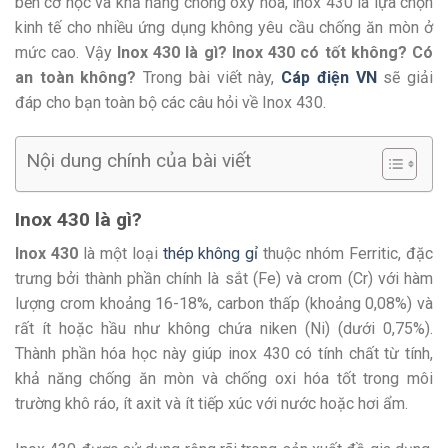
bền cơ học và khả năng chống oxy hóa, inox 430 là lựa chọn
kinh tế cho nhiều ứng dụng không yêu cầu chống ăn mòn ở
mức cao. Vậy
Inox 430 là gì? Inox 430 có tốt không? Có
an toàn không?
Trong bài viết này,
Cáp điện VN
sẽ giải
đáp cho bạn toàn bộ các câu hỏi về Inox 430.
Nội dung chính của bài viết
Inox 430 là gì?
Inox 430
là một loại
thép không gỉ
thuộc nhóm Ferritic, đặc
trưng bởi thành phần chính là sắt (Fe) và crom (Cr) với hàm
lượng crom khoảng 16-18%, carbon thấp (khoảng 0,08%) và
rất ít hoặc hầu như không chứa niken (Ni) (dưới 0,75%).
Thành phần hóa học này giúp inox 430 có tính chất từ tính,
khả năng chống ăn mòn và chống oxi hóa tốt trong môi
trường khô ráo, ít axit và ít tiếp xúc với nước hoặc hơi ẩm.