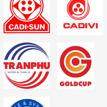
KBI Cosmolink thích hợp cho các công trình dân dụng, đặc
biệt là đi dây âm tường.
Tiết kiệm điện: Nhờ lớp cách điện siêu bền, chống rò rỉ điện
và chất dẫn điện chất lượng cao, dây cáp giúp giảm hao tổn
điện năng, truyền điện ổn định và liên tục, qua đó tiết kiệm
điện hiệu quả trong quá trình sử dụng.
Mẫu mã đa dạng, dễ lựa chọn: KBI Cosmolink cung cấp
nhiều loại dây cáp với mẫu mã, kiểu dáng, màu sắc đa dạng,
có mã sản phẩm rõ ràng, giúp khách hàng dễ dàng phân biệt
và lựa chọn phù hợp với từng yêu cầu công trình.
Công nghệ sản xuất hiện đại: Dây cáp được sản xuất trên
dây chuyền, thiết bị hiện đại từ châu Âu, châu Mỹ và nhiều
nước phát triển, đảm bảo chất lượng theo tiêu chuẩn quốc
gia và quốc tế như TCVN, IEC, ASTM, JIS, UL….
KBI Cosmolink là công ty 100% vốn Hàn Quốc với bề dày
kinh nghiệm hơn 50 năm trong lĩnh vực dây cáp điện, do đó