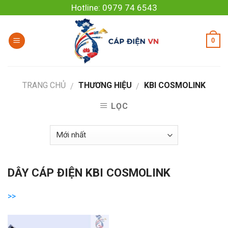
Skip
Hotline: 0979 74 6543
to
content
0
TRANG CHỦ
THƯƠNG HIỆU
KBI COSMOLINK
/
/
LỌC
DÂY CÁP ĐIỆN KBI COSMOLINK
Bảng giá dây cáp điện
KBI Cosmolink 2025
được cập
>>
nhật mới nhất với nhiều ưu điểm nổi bật về chất lượng và độ
bền. Sản phẩm được thiết kế với ruột dẫn không bị oxy hóa,