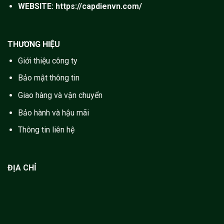
WEBSITE:
https://capdienvn.com/
Đơn giá
Tên sản
Hãng sản
Đơn
Quy cách
STT
bán
phẩm
xuất
vị
đóng gói
buôn
THƯƠNG HIỆU
0.6/kV
Giới thiệu công ty
(GV)
KBI
1
M
5.900
2000/Cuộn
CU/PVC 1
Cosmolink
Bảo mật thông tin
C x 1.5
Giao hàng và vận chuyển
0.6/kV
(GV)
KBI
Bảo hành và hậu mãi
2
M
8.900
2000/Cuộn
CU/PVC 1
Cosmolink
C x 2.5
Thông tin liên hệ
0.6/kV
(GV)
KBI
3
M
13.800
2000/Cuộn
CU/PVC 1
Cosmolink
ĐỊA CHỈ
C x 4
0.6/kV
(GV)
KBI
4
M
20.800
2000/Cuộn
CU/PVC 1
Cosmolink
C x 6