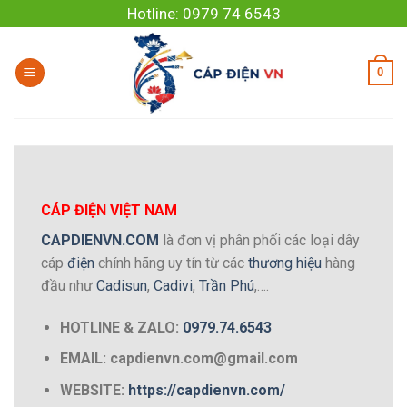
Skip
Hotline: 0979 74 6543
to
content
0
CÁP ĐIỆN VIỆT NAM
CAPDIENVN.COM
là đơn vị phân phối các loại dây
cáp
điện
chính hãng uy tín từ các
thương hiệu
hàng
đầu như
Cadisun
,
Cadivi
,
Trần Phú
,….
HOTLINE & ZALO:
0979.74.6543
EMAIL: capdienvn.com@gmail.com
WEBSITE:
https://capdienvn.com/