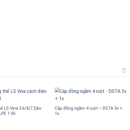
ế LS Vina 3.6/6(7.2)kv
Cáp đồng ngầm 4 ruột – DSTA 3x +
PE 1 lõi
1x