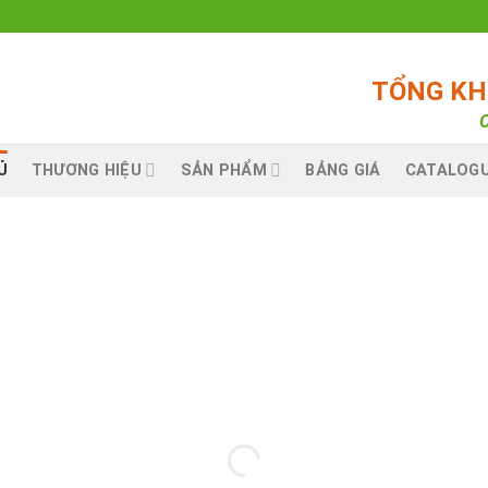
TỔNG KHO
C
Ủ
THƯƠNG HIỆU
SẢN PHẨM
BẢNG GIÁ
CATALOG