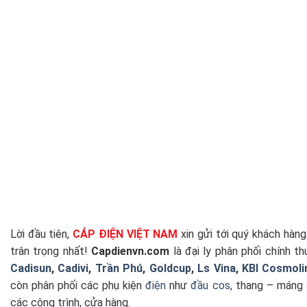
Lời đầu tiên,
CÁP ĐIỆN VIỆT NAM
xin gửi tới quý khách hàng
trân trọng nhất!
Capdienvn.com
là đại ly phân phối chính t
Cadisun
,
Cadivi
,
Trần Phú
,
Goldcup
,
Ls Vina
,
KBI Cosmoli
còn phân phối các phụ kiện
điện
như
đầu cos
, thang – máng 
các công trình, cửa hàng.