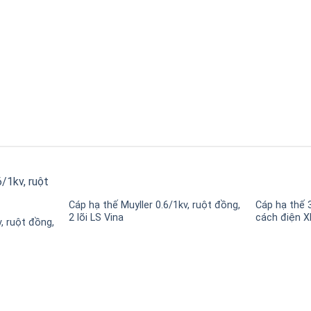
Cáp hạ thế Muyller 0.6/1kv, ruột đồng,
Cáp hạ thế 3
2 lõi LS Vina
cách điện X
, ruột đồng,