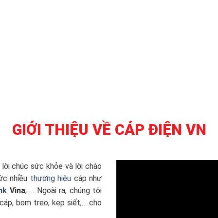
GIỚI THIỆU VỀ CÁP ĐIỆN VN
 lời chúc sức khỏe và lời chào
hức nhiều
thương hiệu
cáp như
nk
Vina
, … Ngoài ra, chúng tôi
cáp, bom treo, kẹp siết,… cho