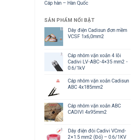
Cáp hàn – Hàn Quốc
SẢN PHẨM NỔI BẬT
Dây điện Cadisun đơn mềm
VCSF 1x6,0mm2
Cáp nhôm vặn xoắn 4 lõi
Cadivi LV-ABC-4×35 mm2 -
0.6/1kV
Cáp nhôm vặn xoắn Cadisun
ABC 4x185mm2
Cáp nhôm vặn xoắn ABC
CADIVI 4x95mm2
Dây điện đôi Cadivi VCmd-
2×1.5 mm2 (Đỏ) – 0.6/1KV