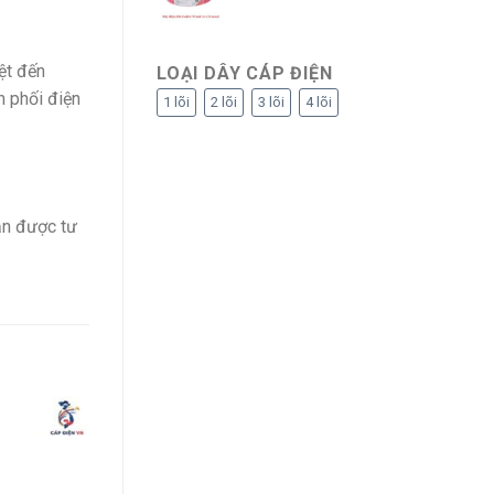
ệt đến
LOẠI DÂY CÁP ĐIỆN
n phối điện
1 lõi
2 lõi
3 lõi
4 lõi
n được tư