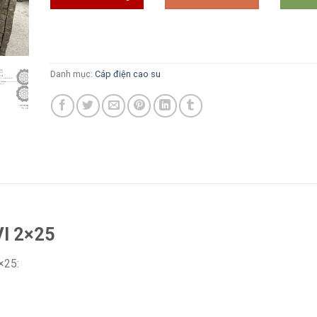
Danh mục:
Cáp điện cao su
I 2×25
×25: