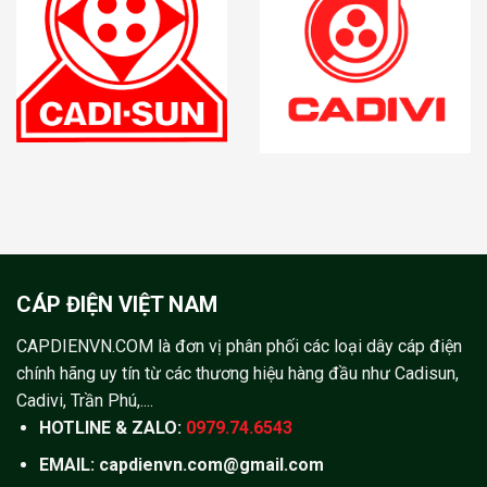
CÁP ĐIỆN VIỆT NAM
CAPDIENVN.COM là đơn vị phân phối các loại dây cáp điện
chính hãng uy tín từ các thương hiệu hàng đầu như Cadisun,
Cadivi, Trần Phú,....
HOTLINE & ZALO:
0979.74.6543
EMAIL: capdienvn.com@gmail.com