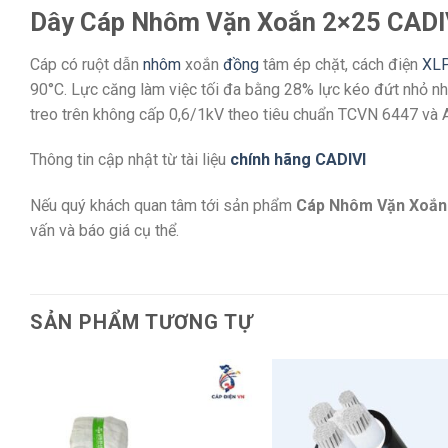
Dây Cáp Nhôm Vặn Xoắn 2×25 CADI
Cáp có ruột dẫn
nhôm
xoắn
đồng
tâm ép chặt, cách điện
XL
90°C. Lực căng làm việc tối đa bằng 28% lực kéo đứt nhỏ nhấ
treo trên không cấp 0,6/1kV theo tiêu chuẩn TCVN 6447 và 
Thông tin cập nhật từ tài liệu
chính hãng CADIVI
Nếu quý khách quan tâm tới sản phẩm
Cáp Nhôm Vặn Xoắn
vấn và báo giá cụ thể.
SẢN PHẨM TƯƠNG TỰ