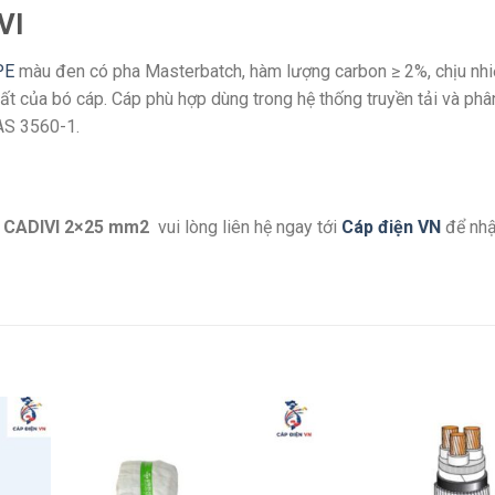
VI
PE
màu đen có pha Masterbatch, hàm lượng carbon ≥ 2%, chịu nhi
t của bó cáp. Cáp phù hợp dùng trong hệ thống truyền tải và phâ
AS 3560-1.
 CADIVI 2×25 mm2
vui lòng liên hệ ngay tới
Cáp điện VN
để nhậ