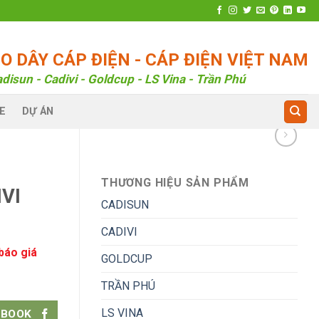
 DÂY CÁP ĐIỆN - CÁP ĐIỆN VIỆT NAM
disun - Cadivi - Goldcup - LS Vina - Trần Phú
E
DỰ ÁN
THƯƠNG HIỆU SẢN PHẨM
VI
CADISUN
CADIVI
báo giá
GOLDCUP
TRẦN PHÚ
LS VINA
EBOOK