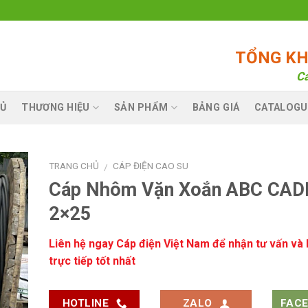
TỔNG KHO
Ca
Ủ
THƯƠNG HIỆU
SẢN PHẨM
BẢNG GIÁ
CATALOGU
TRANG CHỦ
CÁP ĐIỆN CAO SU
/
Cáp Nhôm Vặn Xoắn ABC CADI
2×25
Liên hệ ngay
Cáp điện Việt Nam
để nhận tư vấn và 
trực tiếp tốt nhất
HOTLINE
ZALO
FAC