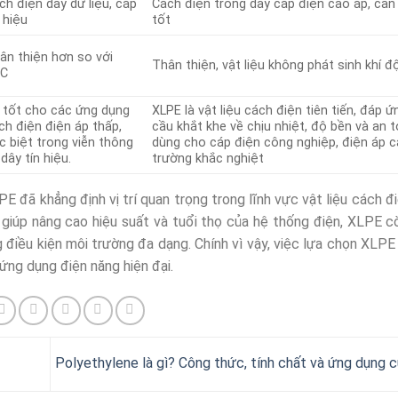
ch điện dây dữ liệu, cáp
Cách điện trong dây cáp điện cao áp, cần 
n hiệu
tốt
ân thiện hơn so với
Thân thiện, vật liệu không phát sinh khí đ
VC
 tốt cho các ứng dụng
XLPE là vật liệu cách điện tiên tiến, đáp 
ch điện điện áp thấp,
cầu khắt khe về chịu nhiệt, độ bền và an 
c biệt trong viễn thông
dùng cho cáp điện công nghiệp, điện áp 
 dây tín hiệu.
trường khắc nghiệt
PE đã khẳng định vị trí quan trọng trong lĩnh vực vật liệu cách đ
ỉ giúp nâng cao hiệu suất và tuổi thọ của hệ thống điện, XLPE 
điều kiện môi trường đa dạng. Chính vì vậy, việc lựa chọn XLPE 
ứng dụng điện năng hiện đại.
Polyethylene là gì? Công thức, tính chất và ứng dụng 