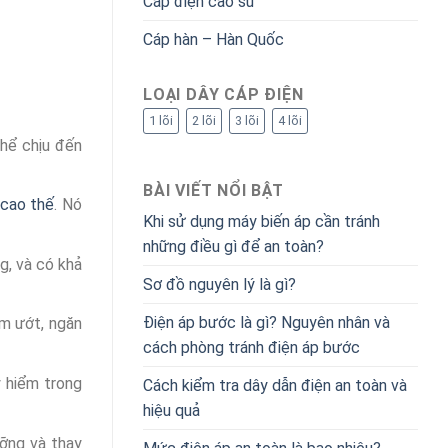
Cáp điện cao su
Cáp hàn – Hàn Quốc
LOẠI DÂY CÁP ĐIỆN
1 lõi
2 lõi
3 lõi
4 lõi
thể chịu đến
BÀI VIẾT NỔI BẬT
 cao thế
. Nó
Khi sử dụng máy biến áp cần tránh
những điều gì để an toàn?
g, và có khả
Sơ đồ nguyên lý là gì?
Điện áp bước là gì? Nguyên nhân và
ẩm ướt, ngăn
cách phòng tránh điện áp bước
y hiểm trong
Cách kiểm tra dây dẫn điện an toàn và
hiệu quả
ưỡng và thay