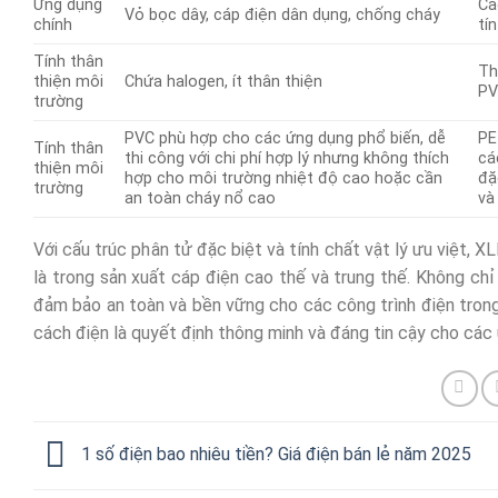
Ứng dụng
Cá
Vỏ bọc dây, cáp điện dân dụng, chống cháy
chính
tí
Tính thân
Th
thiện môi
Chứa halogen, ít thân thiện
P
trường
PVC phù hợp cho các ứng dụng phổ biến, dễ
PE
Tính thân
thi công với chi phí hợp lý nhưng không thích
cá
thiện môi
hợp cho môi trường nhiệt độ cao hoặc cần
đặ
trường
an toàn cháy nổ cao
và
Với cấu trúc phân tử đặc biệt và tính chất vật lý ưu việt, XL
là trong sản xuất cáp điện cao thế và trung thế. Không ch
đảm bảo an toàn và bền vững cho các công trình điện trong 
cách điện là quyết định thông minh và đáng tin cậy cho các 
1 số điện bao nhiêu tiền? Giá điện bán lẻ năm 2025