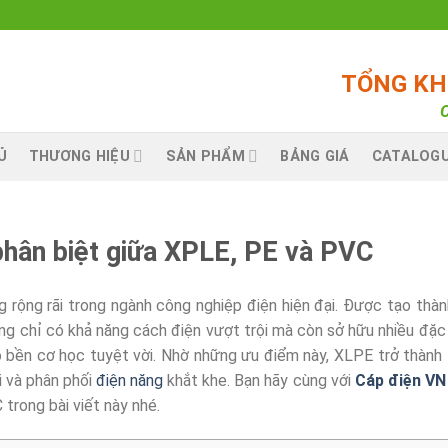
TỔNG KHO
C
Ủ
THƯƠNG HIỆU
SẢN PHẨM
BẢNG GIÁ
CATALOG
phân biệt giữa XPLE, PE và PVC
 rộng rãi trong ngành công nghiệp điện hiện đại. Được tạo thà
ng chỉ có khả năng cách điện vượt trội mà còn sở hữu nhiều đặc 
ộ bền cơ học tuyệt vời. Nhờ những ưu điểm này, XLPE trở thành
i và phân phối
điện năng
khắt khe. Bạn hãy cùng với
Cáp điện VN
trong bài viết này nhé.