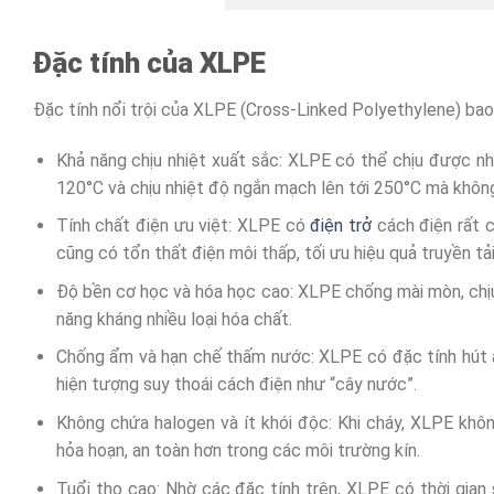
Đặc tính của XLPE
Đặc tính nổi trội của XLPE (Cross-Linked Polyethylene) ba
Khả năng chịu nhiệt xuất sắc: XLPE có thể chịu được nhi
120°C và chịu nhiệt độ ngắn mạch lên tới 250°C mà không
Tính chất điện ưu việt: XLPE có
điện trở
cách điện rất c
cũng có tổn thất điện môi thấp, tối ưu hiệu quả truyền tải
Độ bền cơ học và hóa học cao: XLPE chống mài mòn, chịu
năng kháng nhiều loại hóa chất.
Chống ẩm và hạn chế thấm nước: XLPE có đặc tính hút ẩ
hiện tượng suy thoái cách điện như “cây nước”.
Không chứa halogen và ít khói độc: Khi cháy, XLPE khôn
hỏa hoạn, an toàn hơn trong các môi trường kín.
Tuổi thọ cao: Nhờ các đặc tính trên, XLPE có thời gian