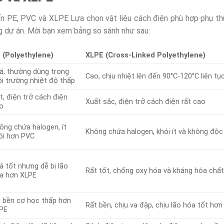
biến PE, PVC và XLPE Lựa chọn vật liệu cách điện phù hợp phụ t
g dự án. Mời bạn xem bảng so sánh như sau:
 (Polyethylene)
XLPE (Cross-Linked Polyethylene)
á, thường dùng trong
Cao, chịu nhiệt lên đến 90°C-120°C liên tụ
i trường nhiệt độ thấp
t, điện trở cách điện
Xuất sắc, điện trở cách điện rất cao
o
ông chứa halogen, ít
Không chứa halogen, khói ít và không độc 
ói hơn PVC
á tốt nhưng dễ bị lão
Rất tốt, chống oxy hóa và kháng hóa chấ
a hơn XLPE
 bền cơ học thấp hơn
Rất bền, chịu va đập, chịu lão hóa tốt hơn
PE