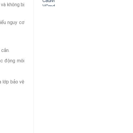
 và không bị
hiểu nguy cơ
 cắn.
ác động môi
a lớp bảo vệ