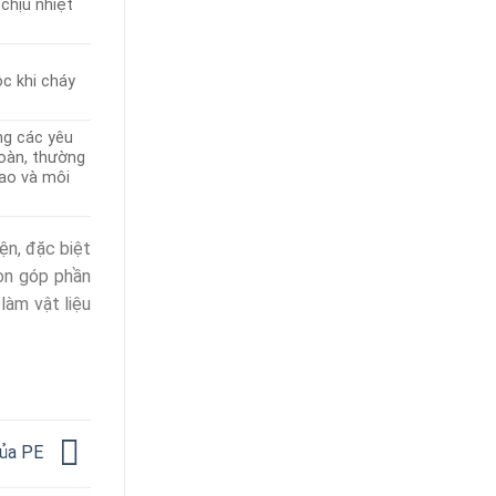
chịu nhiệt
ộc khi cháy
ứng các yêu
toàn, thường
cao và môi
iện, đặc biệt
còn góp phần
làm vật liệu
của PE