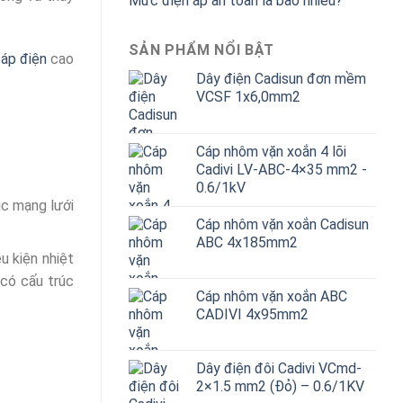
Mức điện áp an toàn là bao nhiêu?
SẢN PHẨM NỔI BẬT
cáp điện
cao
Dây điện Cadisun đơn mềm
VCSF 1x6,0mm2
Cáp nhôm vặn xoắn 4 lõi
Cadivi LV-ABC-4×35 mm2 -
0.6/1kV
úc mạng lưới
Cáp nhôm vặn xoắn Cadisun
ABC 4x185mm2
u kiện nhiệt
 có cấu trúc
Cáp nhôm vặn xoắn ABC
CADIVI 4x95mm2
Dây điện đôi Cadivi VCmd-
2×1.5 mm2 (Đỏ) – 0.6/1KV