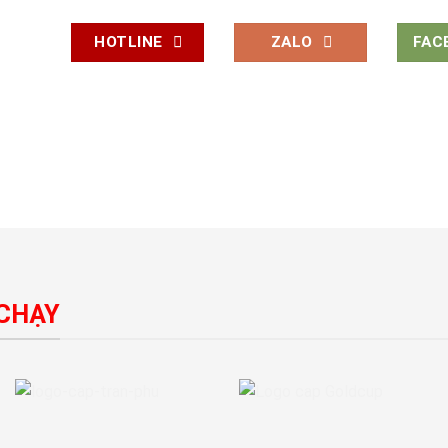
HOTLINE
ZALO
FAC
 CHẠY