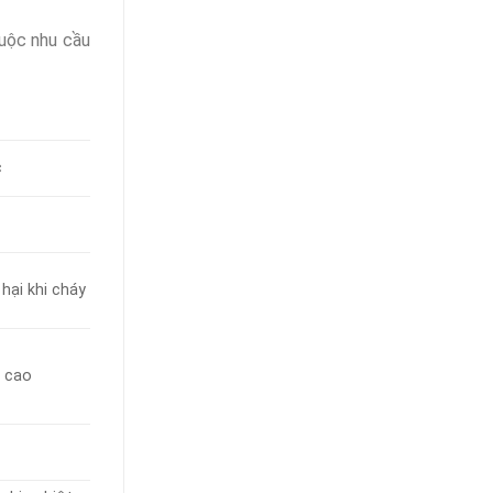
huộc nhu cầu
c
hại khi cháy
t cao