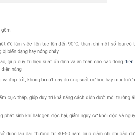
o gồm:
ệt độ làm việc liên tục lên đến 90°C, thậm chí một số loại có 
 bị biến dạng hay nóng chảy.
ao, giúp duy trì hiệu suất ổn định và an toàn cho các dòng
điện
 điện năng.
 va đập tốt, không bị nứt gãy do ứng suất cơ học hay môi trườn
m cực thấp, giúp duy trì khả năng cách điện dưới môi trường 
g phát sinh khí halogen độc hại, giảm nguy cơ khói độc và ngu
 sử dụng lâu dài, thường từ 40-50 năm, giúp giảm chi phí bảo d