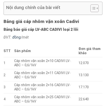
Nội dung chính của bài viết
Bảng giá cáp nhôm vặn xoắn Cadivi
Bảng báo giá cáp LV-ABC CADIVI loại 2 lõi
ĐVT:
đồng
/mét
Đơn giá tham
STT
Sản phẩm
khảo
Cáp nhôm vặn xoắn 2×10 CADIVI LV-
1
12.070
ABC – 0,6/1kV
Cáp nhôm vặn xoắn 2×11 CADIVI LV-
2
13.130
ABC – 0,6/1kV
Cáp nhôm vặn xoắn 2×16 CADIVI LV-
3
17.170
ABC – 0,6/1kV
Cáp nhôm vặn xoắn 2×25 CADIVI LV-
4
22.640
ABC – 0,6/1kV