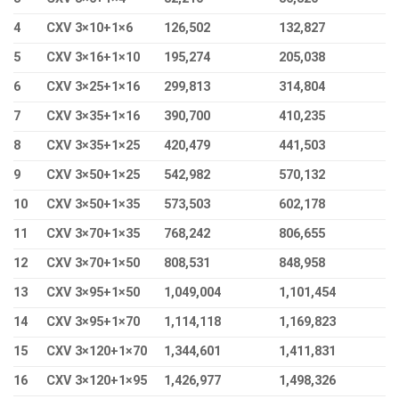
4
CXV 3×10+1×6
126,502
132,827
5
CXV 3×16+1×10
195,274
205,038
6
CXV 3×25+1×16
299,813
314,804
7
CXV 3×35+1×16
390,700
410,235
8
CXV 3×35+1×25
420,479
441,503
9
CXV 3×50+1×25
542,982
570,132
10
CXV 3×50+1×35
573,503
602,178
11
CXV 3×70+1×35
768,242
806,655
12
CXV 3×70+1×50
808,531
848,958
13
CXV 3×95+1×50
1,049,004
1,101,454
14
CXV 3×95+1×70
1,114,118
1,169,823
15
CXV 3×120+1×70
1,344,601
1,411,831
16
CXV 3×120+1×95
1,426,977
1,498,326