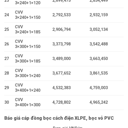
23
2,699,475
2,834,449
3×240+1×120
CVV
24
2,792,533
2,932,159
3×240+1×150
CVV
25
2,906,794
3,052,134
3×240+1×185
CVV
26
3,373,798
3,542,488
3×300+1×150
CVV
27
3,489,000
3,663,450
3×300+1×185
CVV
28
3,677,652
3,861,535
3×300+1×240
CVV
29
4,532,383
4,759,003
3×400+1×240
CVV
30
4,728,802
4,965,242
3×400+1×300
Báo giá cáp đồng bọc cách điện XLPE, bọc vỏ PVC