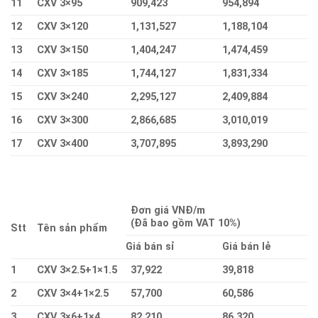
11
CXV 3×95
909,423
954,894
12
CXV 3×120
1,131,527
1,188,104
13
CXV 3×150
1,404,247
1,474,459
14
CXV 3×185
1,744,127
1,831,334
15
CXV 3×240
2,295,127
2,409,884
16
CXV 3×300
2,866,685
3,010,019
17
CXV 3×400
3,707,895
3,893,290
Đơn giá VNĐ/m
(Đã bao gồm VAT 10%)
Stt
Tên sản phẩm
Giá bán sỉ
Giá bán lẻ
1
CXV 3×2.5+1×1.5
37,922
39,818
2
CXV 3×4+1×2.5
57,700
60,586
3
CXV 3×6+1×4
82,210
86,320