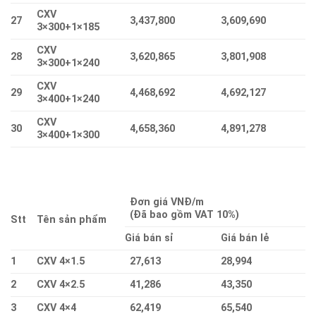
CXV
27
3,437,800
3,609,690
3×300+1×185
CXV
28
3,620,865
3,801,908
3×300+1×240
CXV
29
4,468,692
4,692,127
3×400+1×240
CXV
30
4,658,360
4,891,278
3×400+1×300
Đơn giá VNĐ/m
(Đã bao gồm VAT 10%)
Stt
Tên sản phẩm
Giá bán sỉ
Giá bán lẻ
1
CXV 4×1.5
27,613
28,994
2
CXV 4×2.5
41,286
43,350
3
CXV 4×4
62,419
65,540