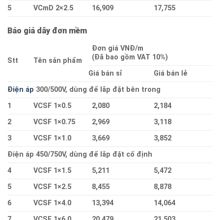
5
VCmD 2×2.5
16,909
17,755
Báo giá dây đơn mềm
Đơn giá VNĐ/m
(Đã bao gồm VAT 10%)
Stt
Tên sản phẩm
Giá bán sỉ
Giá bán lẻ
Điện áp
300/500V, dùng để lắp đặt bên trong
1
VCSF 1×0.5
2,080
2,184
2
VCSF 1×0.75
2,969
3,118
3
VCSF 1×1.0
3,669
3,852
Điện áp 450/750V, dùng để lắp đặt cố định
4
VCSF 1×1.5
5,211
5,472
5
VCSF 1×2.5
8,455
8,878
6
VCSF 1×4.0
13,394
14,064
7
VCSF 1×6.0
20,479
21,503