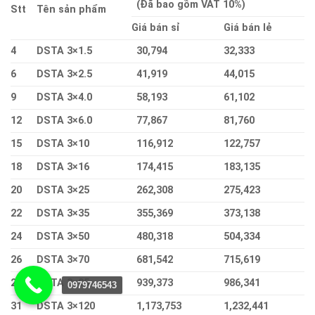
(Đã bao gồm VAT 10%)
Stt
Tên sản phẩm
Giá bán sỉ
Giá bán lẻ
4
DSTA 3×1.5
30,794
32,333
6
DSTA 3×2.5
41,919
44,015
9
DSTA 3×4.0
58,193
61,102
12
DSTA 3×6.0
77,867
81,760
15
DSTA 3×10
116,912
122,757
18
DSTA 3×16
174,415
183,135
20
DSTA 3×25
262,308
275,423
22
DSTA 3×35
355,369
373,138
24
DSTA 3×50
480,318
504,334
26
DSTA 3×70
681,542
715,619
29
DSTA 3×95
939,373
986,341
0979746543
31
DSTA 3×120
1,173,753
1,232,441