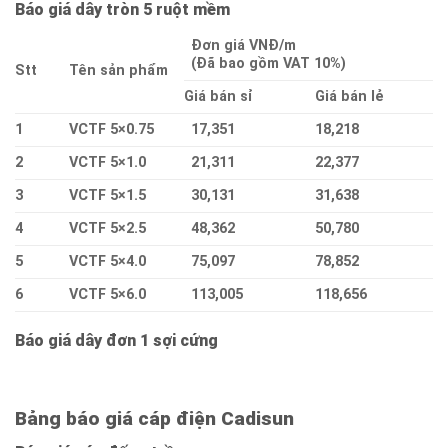
Báo giá dây tròn 5 ruột mềm
Đơn giá VNĐ/m
(Đã bao gồm VAT 10%)
Stt
Tên sản phẩm
Giá bán sỉ
Giá bán lẻ
1
VCTF 5×0.75
17,351
18,218
2
VCTF 5×1.0
21,311
22,377
3
VCTF 5×1.5
30,131
31,638
4
VCTF 5×2.5
48,362
50,780
5
VCTF 5×4.0
75,097
78,852
6
VCTF 5×6.0
113,005
118,656
Báo giá dây đơn 1 sợi cứng
Bảng báo giá cáp điện Cadisun