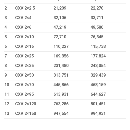
2
CXV 2×2.5
21,209
22,270
3
CXV 2×4
32,106
33,711
4
CXV 2×6
47,219
49,580
5
CXV 2×10
72,710
76,345
6
CXV 2×16
110,227
115,738
7
CXV 2×25
169,356
177,824
8
CXV 2×35
231,480
243,054
9
CXV 2×50
313,751
329,439
10
CXV 2×70
445,866
468,159
11
CXV 2×95
613,931
644,627
12
CXV 2×120
763,286
801,451
13
CXV 2×150
947,554
994,931