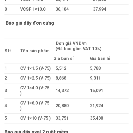
8
VCSF 1×10.0
36,184
37,994
Báo giá dây đơn cứng
Đơn giá VNĐ/m
(Đã bao gồm VAT 10%)
Stt
Tên sản phẩm
Giá bán sỉ
Giá bán lẻ
1
CV 1×1.5 (V-75)
5,512
5,788
2
CV 1×2.5 (V-75)
8,868
9,311
CV 1×4.0 (V-75
3
14,372
15,091
)
CV 1×6.0 (V-75
4
20,880
21,924
)
5
CV 1×10 (V-75 )
33,751
35,438
Báo giá dây oval 2 ruột mềm