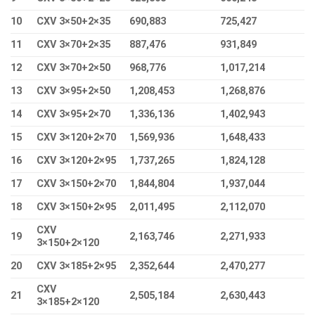
10
CXV 3×50+2×35
690,883
725,427
11
CXV 3×70+2×35
887,476
931,849
12
CXV 3×70+2×50
968,776
1,017,214
13
CXV 3×95+2×50
1,208,453
1,268,876
14
CXV 3×95+2×70
1,336,136
1,402,943
15
CXV 3×120+2×70
1,569,936
1,648,433
16
CXV 3×120+2×95
1,737,265
1,824,128
17
CXV 3×150+2×70
1,844,804
1,937,044
18
CXV 3×150+2×95
2,011,495
2,112,070
CXV
19
2,163,746
2,271,933
3×150+2×120
20
CXV 3×185+2×95
2,352,644
2,470,277
CXV
21
2,505,184
2,630,443
3×185+2×120