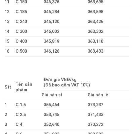
11
C 150
346,376
363,695
12
C 185
346,284
363,598
13
C 240
346,120
363,426
14
C 300
346,002
363,302
15
C 400
345,819
363,110
16
C 500
346,126
363,433
Đơn giá VNĐ/kg
Tên sản
(Đã bao gồm VAT 10%)
Stt
phẩm
Giá bán sỉ
Giá bán lẻ
1
C 1.5
355,464
373,237
2
C 2.5
353,745
371,433
3
C 4
352,640
370,272