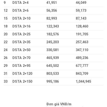
9
DSTA 2×4
41,951
44,049
12
DSTA 2×6
56,356
59,173
15
DSTA 2×10
82,993
87,143
18
DSTA 2×16
122,343
128,460
20
DSTA 2×25
182,576
191,705
22
DSTA 2×35
245,203
257,463
24
DSTA 2×50
330,581
347,110
26
DSTA 2×70
465,939
489,236
29
DSTA 2×95
645,502
677,777
31
DSTA 2×120
803,533
843,709
33
DSTA 2×150
995,186
1,044,945
Đơn giá VNĐ/m