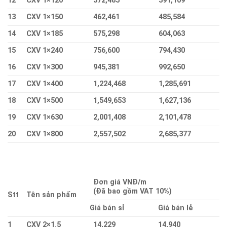
12
CXV 1×120
372,485
391,109
13
CXV 1×150
462,461
485,584
14
CXV 1×185
575,298
604,063
15
CXV 1×240
756,600
794,430
16
CXV 1×300
945,381
992,650
17
CXV 1×400
1,224,468
1,285,691
18
CXV 1×500
1,549,653
1,627,136
19
CXV 1×630
2,001,408
2,101,478
20
CXV 1×800
2,557,502
2,685,377
Đơn giá VNĐ/m
(Đã bao gồm VAT 10%)
Stt
Tên sản phẩm
Giá bán sỉ
Giá bán lẻ
1
CXV 2×1.5
14,229
14,940