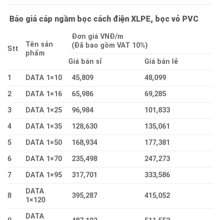
Báo giá cáp ngầm bọc cách điện XLPE, bọc vỏ PVC
Đơn giá VNĐ/m
Tên sản
(Đã bao gồm VAT 10%)
Stt
phẩm
Giá bán sỉ
Giá bán lẻ
1
DATA 1×10
45,809
48,099
2
DATA 1×16
65,986
69,285
3
DATA 1×25
96,984
101,833
4
DATA 1×35
128,630
135,061
5
DATA 1×50
168,934
177,381
6
DATA 1×70
235,498
247,273
7
DATA 1×95
317,701
333,586
DATA
8
395,287
415,052
1×120
DATA