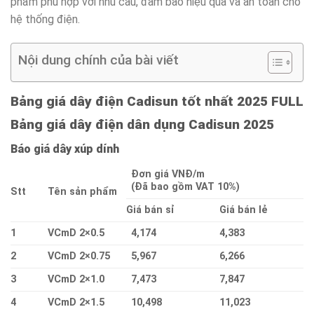
phẩm phù hợp với nhu cầu, đảm bảo hiệu quả và an toàn cho
hệ thống điện.
Nội dung chính của bài viết
Bảng giá dây điện Cadisun tốt nhất 2025 FULL
Bảng giá dây điện dân dụng Cadisun 2025
Báo giá dây xúp dính
Đơn giá VNĐ/m
(Đã bao gồm VAT 10%)
Stt
Tên sản phẩm
Giá bán sỉ
Giá bán lẻ
1
VCmD 2×0.5
4,174
4,383
2
VCmD 2×0.75
5,967
6,266
3
VCmD 2×1.0
7,473
7,847
4
VCmD 2×1.5
10,498
11,023