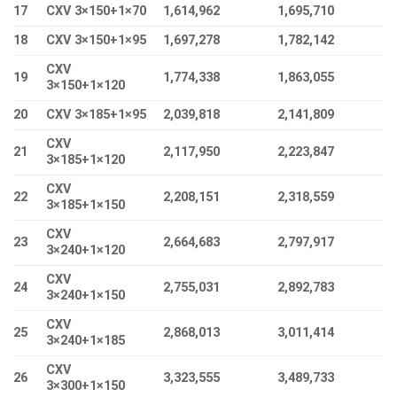
17
CXV 3×150+1×70
1,614,962
1,695,710
18
CXV 3×150+1×95
1,697,278
1,782,142
CXV
19
1,774,338
1,863,055
3×150+1×120
20
CXV 3×185+1×95
2,039,818
2,141,809
CXV
21
2,117,950
2,223,847
3×185+1×120
CXV
22
2,208,151
2,318,559
3×185+1×150
CXV
23
2,664,683
2,797,917
3×240+1×120
CXV
24
2,755,031
2,892,783
3×240+1×150
CXV
25
2,868,013
3,011,414
3×240+1×185
CXV
26
3,323,555
3,489,733
3×300+1×150