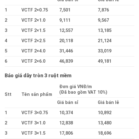
1
VCTF 2×0.75
7,501
7,876
2
VCTF 2×1.0
9,111
9,567
3
VCTF 2×1.5
12,557
13,185
4
VCTF 2×2.5
20,118
21,124
5
VCTF 2×4.0
31,446
33,019
6
VCTF 2×6.0
46,839
49,181
Báo giá dây tròn 3 ruột mềm
Đơn giá VNĐ/m
(Đã bao gồm VAT 10%)
Stt
Tên sản phẩm
Giá bán sỉ
Giá bán lẻ
1
VCTF 3×0.75
10,374
10,892
2
VCTF 3×1.0
12,838
13,480
3
VCTF 3×1.5
17,806
18,696