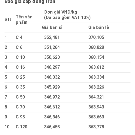
Báo giá cáp đống trần
Đơn giá VNĐ/kg
Tên sản
(Đã bao gồm VAT 10%)
Stt
phẩm
Giá bán sỉ
Giá bán lẻ
1
C 4
352,481
370,105
2
C 6
351,264
368,828
3
C 10
350,623
368,154
4
C 16
346,297
363,612
5
C 25
346,032
363,334
6
C 35
345,929
363,226
7
C 50
346,972
364,321
8
C 70
346,612
363,943
9
C 95
346,346
363,663
10
C 120
346,455
363,778