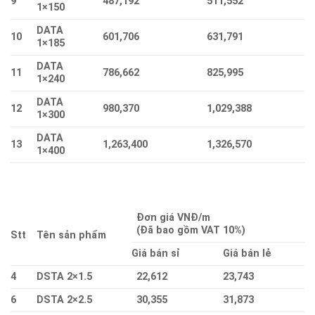
9
487,192
511,552
1×150
DATA
10
601,706
631,791
1×185
DATA
11
786,662
825,995
1×240
DATA
12
980,370
1,029,388
1×300
DATA
13
1,263,400
1,326,570
1×400
Đơn giá VNĐ/m
(Đã bao gồm VAT 10%)
Stt
Tên sản phẩm
Giá bán sỉ
Giá bán lẻ
4
DSTA 2×1.5
22,612
23,743
6
DSTA 2×2.5
30,355
31,873