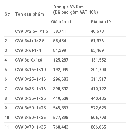
Đơn giá VNĐ/m
(Đã bao gồm VAT 10%)
Stt
Tên sản phẩm
Giá bán sỉ
Giá bán lẻ
1
CVV 3×2.5+1×1.5
38,741
40,678
2
CVV 3×4+1×2.5
58,454
61,376
3
CVV 3×6+1×4
81,399
85,469
4
CVV 3x10x1x6
125,287
131,552
5
CVV 3×16+1×10
192,099
201,704
6
CVV 3×25+1×16
296,683
311,517
7
CVV 3×35+1×16
390,592
410,122
8
CVV 3×35+1×25
419,509
440,485
9
CVV 3×50+1×25
545,357
572,625
10
CVV 3×50+1×35
577,898
606,793
11
CVV 3×70+1×35
768,443
806,865