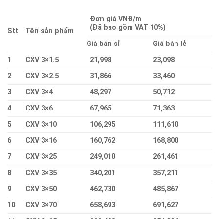
Đơn giá VNĐ/m
(Đã bao gồm VAT 10%)
Stt
Tên sản phẩm
Giá bán sỉ
Giá bán lẻ
1
CXV 3×1.5
21,998
23,098
2
CXV 3×2.5
31,866
33,460
3
CXV 3×4
48,297
50,712
4
CXV 3×6
67,965
71,363
5
CXV 3×10
106,295
111,610
6
CXV 3×16
160,762
168,800
7
CXV 3×25
249,010
261,461
8
CXV 3×35
340,201
357,211
9
CXV 3×50
462,730
485,867
10
CXV 3×70
658,693
691,627