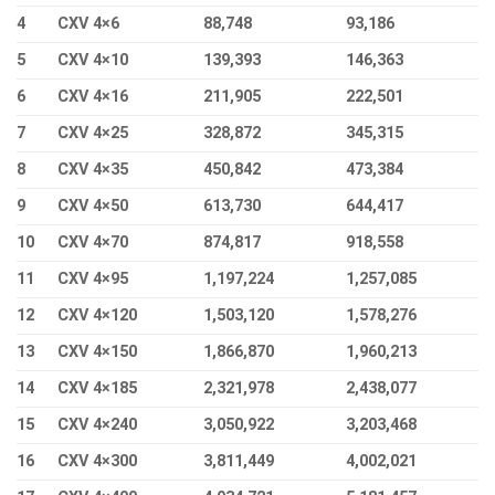
4
CXV 4×6
88,748
93,186
5
CXV 4×10
139,393
146,363
6
CXV 4×16
211,905
222,501
7
CXV 4×25
328,872
345,315
8
CXV 4×35
450,842
473,384
9
CXV 4×50
613,730
644,417
10
CXV 4×70
874,817
918,558
11
CXV 4×95
1,197,224
1,257,085
12
CXV 4×120
1,503,120
1,578,276
13
CXV 4×150
1,866,870
1,960,213
14
CXV 4×185
2,321,978
2,438,077
15
CXV 4×240
3,050,922
3,203,468
16
CXV 4×300
3,811,449
4,002,021