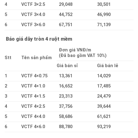
4
VCTF 3×2.5
29,048
30,501
5
VCTF 3×4.0
44,752
46,990
6
VCTF 3×6.0
67,751
71,139
Báo giá dây tròn 4 ruột mềm
Đơn giá VNĐ/m
(Đã bao gồm VAT 10%)
Stt
Tên sản phẩm
Giá bán sỉ
Giá bán lẻ
1
VCTF 4×0.75
13,361
14,029
2
VCTF 4×1.0
16,652
17,485
3
VCTF 4×1.5
23,313
24,479
4
VCTF 4×2.5
37,756
39,644
5
VCTF 4×4.0
58,686
61,621
6
VCTF 4×6.0
88,780
93,219