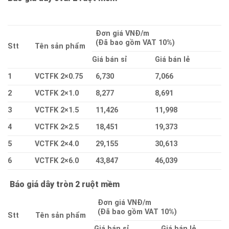
Đơn giá VNĐ/m
(Đã bao gồm VAT 10%)
Stt
Tên sản phẩm
Giá bán sỉ
Giá bán lẻ
1
VCTFK 2×0.75
6,730
7,066
2
VCTFK 2×1.0
8,277
8,691
3
VCTFK 2×1.5
11,426
11,998
4
VCTFK 2×2.5
18,451
19,373
5
VCTFK 2×4.0
29,155
30,613
6
VCTFK 2×6.0
43,847
46,039
Báo giá dây tròn 2 ruột mềm
Đơn giá VNĐ/m
(Đã bao gồm VAT 10%)
Stt
Tên sản phẩm
Giá bán sỉ
Giá bán lẻ