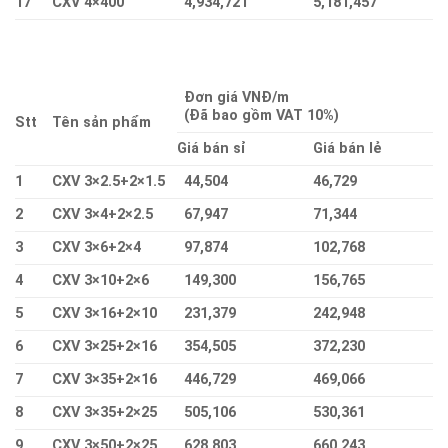
17
CXV 4×400
4,934,721
5,181,457
Đơn giá VNĐ/m
(Đã bao gồm VAT 10%)
Stt
Tên sản phẩm
Giá bán sỉ
Giá bán lẻ
1
CXV 3×2.5+2×1.5
44,504
46,729
2
CXV 3×4+2×2.5
67,947
71,344
3
CXV 3×6+2×4
97,874
102,768
4
CXV 3×10+2×6
149,300
156,765
5
CXV 3×16+2×10
231,379
242,948
6
CXV 3×25+2×16
354,505
372,230
7
CXV 3×35+2×16
446,729
469,066
8
CXV 3×35+2×25
505,106
530,361
9
CXV 3×50+2×25
628,803
660,243