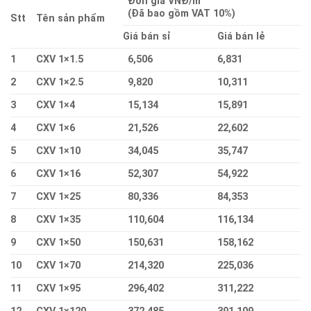
Đơn giá VNĐ/m
(Đã bao gồm VAT 10%)
Stt
Tên sản phẩm
Giá bán sỉ
Giá bán lẻ
1
CXV 1×1.5
6,506
6,831
2
CXV 1×2.5
9,820
10,311
3
CXV 1×4
15,134
15,891
4
CXV 1×6
21,526
22,602
5
CXV 1×10
34,045
35,747
6
CXV 1×16
52,307
54,922
7
CXV 1×25
80,336
84,353
8
CXV 1×35
110,604
116,134
9
CXV 1×50
150,631
158,162
10
CXV 1×70
214,320
225,036
11
CXV 1×95
296,402
311,222