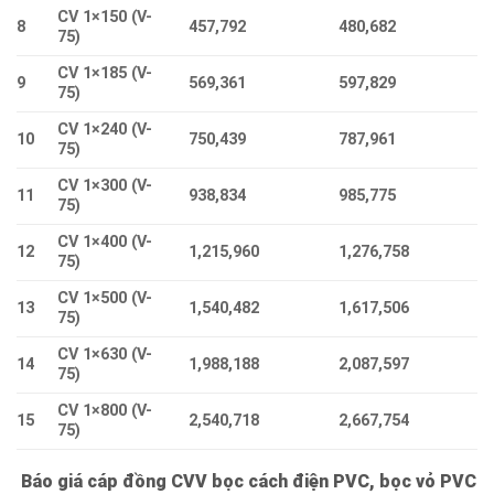
CV 1×150 (V-
8
457,792
480,682
75)
CV 1×185 (V-
9
569,361
597,829
75)
CV 1×240 (V-
10
750,439
787,961
75)
CV 1×300 (V-
11
938,834
985,775
75)
CV 1×400 (V-
12
1,215,960
1,276,758
75)
CV 1×500 (V-
13
1,540,482
1,617,506
75)
CV 1×630 (V-
14
1,988,188
2,087,597
75)
CV 1×800 (V-
15
2,540,718
2,667,754
75)
Báo giá cáp đồng CVV bọc cách điện PVC, bọc vỏ PVC