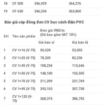
18
CF 500
346,929
364,276
19
CF 630
346,534
363,860
Báo giá cáp đồng đơn CV bọc cách điện PVC
Đơn giá VNĐ/m
(Đã bao gồm VAT 10%)
Stt
Tên sản phẩm
Giá bán sỉ
Giá bán lẻ
1
CV 1×16 (V-75)
50,528
53,055
2
CV 1×25 (V-75)
78,320
82,236
3
CV 1×35 (V-75)
108,234
113,646
4
CV 1×50 (V-75)
148,100
155,505
5
CV 1×70 (V-75)
211,209
221,769
6
CV 1×95 (V-75)
293,103
307,758
CV 1×120 (V-
7
368,374
386,792
75)