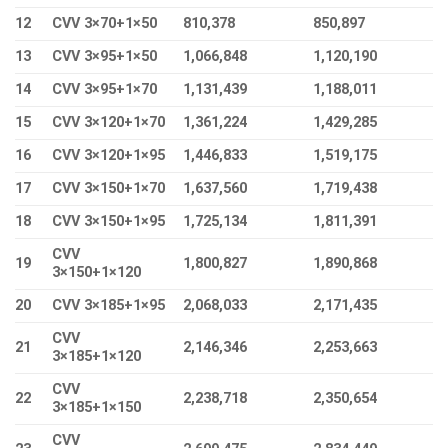
12
CVV 3×70+1×50
810,378
850,897
13
CVV 3×95+1×50
1,066,848
1,120,190
14
CVV 3×95+1×70
1,131,439
1,188,011
15
CVV 3×120+1×70
1,361,224
1,429,285
16
CVV 3×120+1×95
1,446,833
1,519,175
17
CVV 3×150+1×70
1,637,560
1,719,438
18
CVV 3×150+1×95
1,725,134
1,811,391
CVV
19
1,800,827
1,890,868
3×150+1×120
20
CVV 3×185+1×95
2,068,033
2,171,435
CVV
21
2,146,346
2,253,663
3×185+1×120
CVV
22
2,238,718
2,350,654
3×185+1×150
CVV