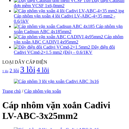
Dây điện Cadisun
đơn mềm VCSF 1x6,0mm2
Cáp nhôm vặn xoắn 4 lõi Cadivi LV-ABC-4×35 mm2 -
0.6/1kV
Cáp nhôm vặn
xoắn Cadisun ABC 4x185mm2
Cáp nhôm
vặn xoắn ABC CADIVI 4x95mm2
Dây điện đôi
Cadivi VCmd-2×1.5 mm2 (Đỏ) – 0.6/1KV
LOẠI DÂY CÁP ĐIỆN
3 lõi
4 lõi
2 lõi
1 lõi
Trang chủ
/
Cáp nhôm vặn xoắn
Cáp nhôm vặn xoắn Cadivi
LV-ABC-3x25mm2