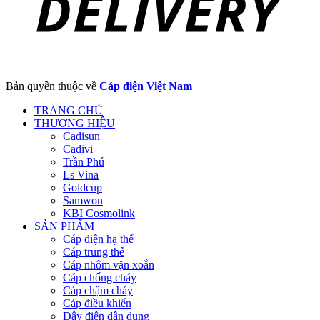
Bản quyền thuộc về
Cáp điện Việt Nam
TRANG CHỦ
THƯƠNG HIỆU
Cadisun
Cadivi
Trần Phú
Ls Vina
Goldcup
Samwon
KBI Cosmolink
SẢN PHẨM
Cáp điện hạ thế
Cáp trung thế
Cáp nhôm vặn xoắn
Cáp chống cháy
Cáp chậm cháy
Cáp điều khiển
Dây điện dân dụng