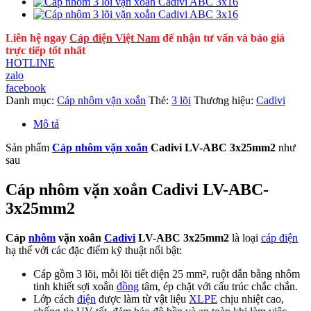
Liên hệ ngay
Cáp điện Việt Nam
để nhận tư vấn và báo giá
trực tiếp tốt nhất
HOTLINE
zalo
facebook
Danh mục:
Cáp nhôm vặn xoắn
Thẻ:
3 lõi
Thương hiệu:
Cadivi
Mô tả
Sản phẩm
Cáp nhôm vặn xoắn
Cadivi LV-ABC 3x25mm2
như
sau
Cáp nhôm vặn xoắn Cadivi LV-ABC-
3x25mm2
Cáp
nhôm
vặn xoắn
Cadivi
LV-ABC 3x25mm2
là loại
cáp điện
hạ thế với các đặc điểm kỹ thuật nổi bật:
Cáp gồm 3 lõi, mỗi lõi tiết diện 25 mm², ruột dẫn bằng nhôm
tinh khiết sợi xoắn
đồng
tâm, ép chặt với cấu trúc chắc chắn.
Lớp cách
điện
được làm từ vật liệu
XLPE
chịu nhiệt cao,