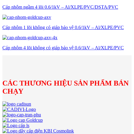
Cáp nhôm ngầm 4 lõi 0.6/1kV – Al/XLPE/PVC/DSTA/PVC
Cáp nhôm 1 lõi không có giáp bảo vệ 0.6/1kV – Al/XLPE/PVC
Cáp nhôm 4 lõi không có giáp bảo vệ 0.6/1kV – Al/XLPE/PVC
CÁC THƯƠNG HIỆU SẢN PHẨM BÁN
CHẠY