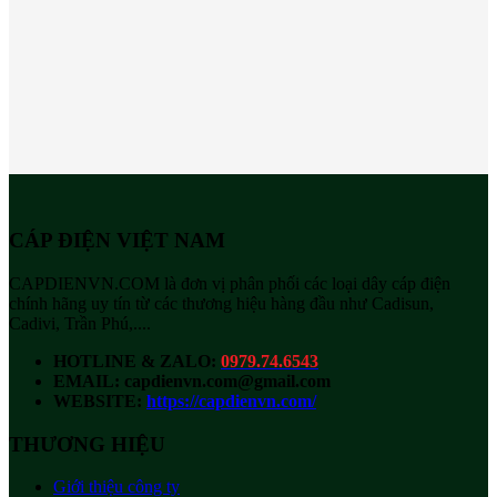
CÁP ĐIỆN VIỆT NAM
CAPDIENVN.COM là đơn vị phân phối các loại dây cáp điện
chính hãng uy tín từ các thương hiệu hàng đầu như Cadisun,
Cadivi, Trần Phú,....
HOTLINE & ZALO:
0979.74.6543
EMAIL: capdienvn.com@gmail.com
WEBSITE:
https://capdienvn.com/
THƯƠNG HIỆU
Giới thiệu công ty