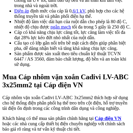
chống tia UV tốt, đảm bảo độ bền và an toàn khi làm việc
trong nhà và ngoài trời.
Điện áp
định mức của cáp là 0,
6/1 kV
, phù hợp cho các hệ
thống truyền tải và phân phối điện hạ thế.
Nhiệt độ làm việc dài hạn của ruột dẫn cho phép là 80 độ C,
nhiệt độ chịu được
ngắn mạch
tối đa trong 5 giây là 250 độ C.
Cáp có khả năng chịu lực căng tốt, lực căng làm việc tối đa
đạt 28% lực kéo đứt nhỏ nhất của ruột dẫn.
Cấu tạo có lớp gân nổi trên bề mặt cách điện giúp phân biệt
pha, dễ dàng nhận biết và tăng khả năng chịu lực căng.
Sản phẩm được sản xuất theo tiêu chuẩn kỹ thuật TCVN
6447 / AS 3560, đảm bảo chất lượng, độ bền và an toàn khi
sử dụng.
Mua Cáp nhôm vặn xoắn Cadivi LV-ABC
3x25mm2 tại Cáp điện VN
Cáp nhôm vặn xoắn Cadivi LV-ABC 3x25mm2 thích hợp sử dụng
cho hệ thống điện phân phối hạ thế treo trên cột điện, hỗ trợ truyền
tải điện ổn định trong các công trình dân dụng và công nghiệp.
Khách hàng có thể mua sản phẩm chính hãng tại
Cáp điện VN
hoặc các nhà cung cấp thiết bị điện chuyên nghiệp với chính sách
báo giá rõ ràng và tư vấn kỹ thuật chi tiết.