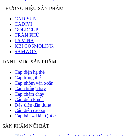
THƯƠNG HIỆU SẢN PHẨM
CADISUN
CADIVI
GOLDCUP
TRẦN PHÚ
LS VINA
KBI COSMOLINK
SAMWON
DANH MỤC SẢN PHẨM
Cáp điện hạ thế
Cáp trung thế
Cáp nhôm vặn xoắn
Cáp chống cháy
Cáp chậm cháy
Cáp điều khiển
Dây điện dân dụng
Cáp điện cao su
Cáp hàn – Hàn Quốc
SẢN PHẨM NỔI BẬT