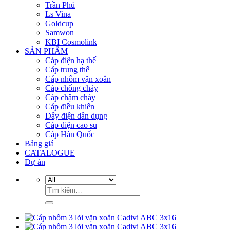
Trần Phú
Ls Vina
Goldcup
Samwon
KBI Cosmolink
SẢN PHẨM
Cáp điện hạ thế
Cáp trung thế
Cáp nhôm vặn xoắn
Cáp chống cháy
Cáp chậm cháy
Cáp điều khiển
Dây điện dân dụng
Cáp điện cao su
Cáp Hàn Quốc
Bảng giá
CATALOGUE
Dự án