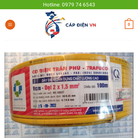
Skip
Hotline: 0979 74 6543
to
content
0