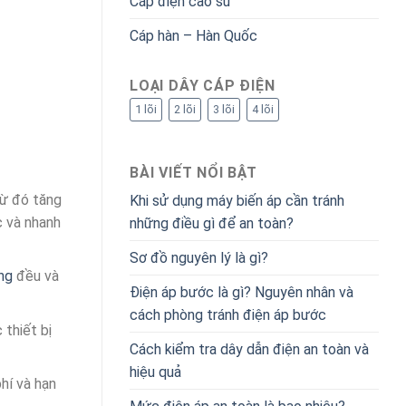
Cáp điện cao su
Cáp hàn – Hàn Quốc
LOẠI DÂY CÁP ĐIỆN
1 lõi
2 lõi
3 lõi
4 lõi
BÀI VIẾT NỔI BẬT
từ đó tăng
Khi sử dụng máy biến áp cần tránh
c và nhanh
những điều gì để an toàn?
Sơ đồ nguyên lý là gì?
ng
đều và
Điện áp bước là gì? Nguyên nhân và
cách phòng tránh điện áp bước
 thiết bị
Cách kiểm tra dây dẫn điện an toàn và
hiệu quả
hí và hạn