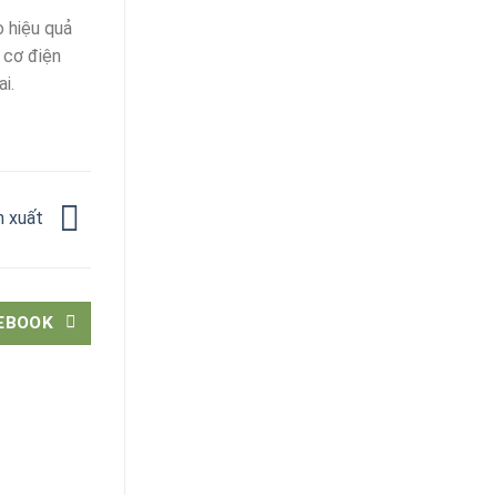
o hiệu quả
 cơ điện
i.
ản xuất
EBOOK