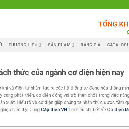
TỔNG KHO
C
Ủ
THƯƠNG HIỆU
SẢN PHẨM
BẢNG GIÁ
CATALOG
hách thức của ngành cơ điện hiện nay
 cơ khí và điện tử nhằm tạo ra các hệ thống tự động hóa thông min
ày càng phát triển, cơ điện đóng vai trò then chốt trong việc nân
 sản xuất. Hiểu rõ về cơ điện giúp chúng ta nhận thức được tầm q
nghiệp hiện đại. Cùng
Cáp điện VN
tìm hiểu chi tiết về
Cơ
điện là