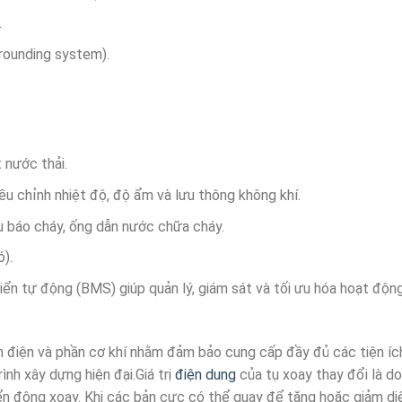
.
Grounding system).
 nước thải.
ều chỉnh nhiệt độ, độ ẩm và lưu thông không khí.
 báo cháy, ống dẫn nước chữa cháy.
).
iển tự động (BMS) giúp quản lý, giám sát và tối ưu hóa hoạt độn
ần điện và phần cơ khí nhằm đảm bảo cung cấp đầy đủ các tiện íc
ình xây dựng hiện đại.Giá trị
điện dung
của tụ xoay thay đổi là d
ển động xoay. Khi các bản cực có thể quay để tăng hoặc giảm di