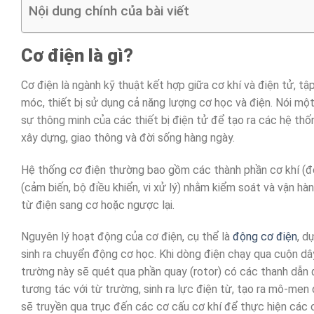
Nội dung chính của bài viết
Cơ điện là gì?
Cơ điện là ngành kỹ thuật kết hợp giữa cơ khí và điện tử, tậ
móc, thiết bị sử dụng cả năng lượng cơ học và điện. Nói mộ
sự thông minh của các thiết bị điện tử để tạo ra các hệ th
xây dựng, giao thông và đời sống hàng ngày.
Hệ thống cơ điện thường bao gồm các thành phần cơ khí (độn
(cảm biến, bộ điều khiển, vi xử lý) nhằm kiểm soát và vận hà
từ điện sang cơ hoặc ngược lại.
Nguyên lý hoạt động của cơ điện, cụ thể là
động cơ điện
, d
sinh ra chuyển động cơ học. Khi dòng điện chạy qua cuộn dâ
trường này sẽ quét qua phần quay (rotor) có các thanh dẫn
tương tác với từ trường, sinh ra lực điện từ, tạo ra mô-me
sẽ truyền qua trục đến các cơ cấu cơ khí để thực hiện các 