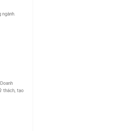
g ngành.
. Doanh
ử thách, tạo