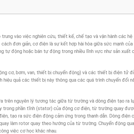
p trung vào việc nghiên cứu, thiết kế, chế tạo và vận hành các h
t cách đơn giản, cơ điện là sự kết hợp hài hòa giữa sức mạnh của
ống tự động hoặc bán tự động trong nhiều lĩnh vực như sản xuất 
g cơ, bơm, van, thiết bị chuyển động) và các thiết bị điện tử đi
nh hiệu quả các thiết bị này thông qua các quá trình chuyển đổi 
ựa trên nguyên lý tương tác giữa từ trường và dòng điện tạo ra l
y trong phần tĩnh (stator) của động cơ điện, từ trường quay đượ
 điện, tạo ra sức điện động cảm ứng trong thanh dẫn. Dòng điện
n quay làm rotor quay theo hướng của từ trường. Chuyển động qua
công việc cơ học khác nhau.