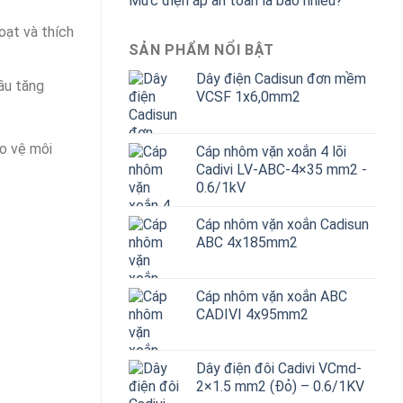
Mức điện áp an toàn là bao nhiêu?
hoạt và thích
SẢN PHẨM NỔI BẬT
Dây điện Cadisun đơn mềm
ầu tăng
VCSF 1x6,0mm2
ảo vệ môi
Cáp nhôm vặn xoắn 4 lõi
Cadivi LV-ABC-4×35 mm2 -
0.6/1kV
Cáp nhôm vặn xoắn Cadisun
ABC 4x185mm2
Cáp nhôm vặn xoắn ABC
CADIVI 4x95mm2
Dây điện đôi Cadivi VCmd-
2×1.5 mm2 (Đỏ) – 0.6/1KV