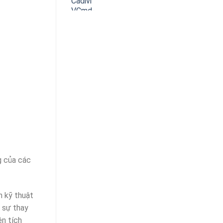
g của các
h kỹ thuật
o sự thay
ện tích