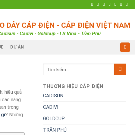
 DÂY CÁP ĐIỆN - CÁP ĐIỆN VIỆT NAM
adisun - Cadivi - Goldcup - LS Vina - Trần Phú
UE
DỰ ÁN
THƯƠNG HIỆU CÁP ĐIỆN
h, hiệu quả
CADISUN
g cao năng
CADIVI
uan trọng
 gì
?
Những
GOLDCUP
TRẦN PHÚ