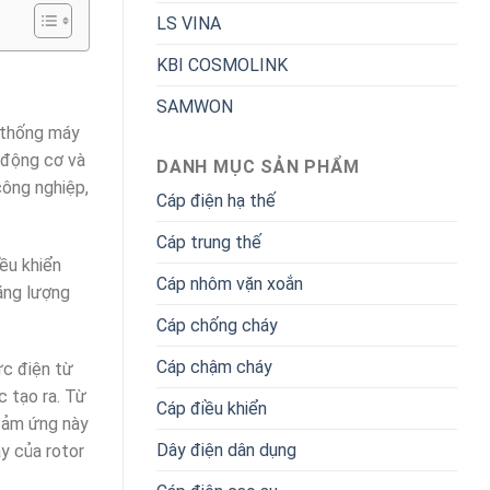
LS VINA
KBI COSMOLINK
SAMWON
ệ thống máy
 động cơ và
DANH MỤC SẢN PHẨM
công nghiệp,
Cáp điện hạ thế
Cáp trung thế
ều khiển
Cáp nhôm vặn xoắn
năng lượng
Cáp chống cháy
Cáp chậm cháy
ực điện từ
c tạo ra. Từ
Cáp điều khiển
 cảm ứng này
Dây điện dân dụng
y của rotor