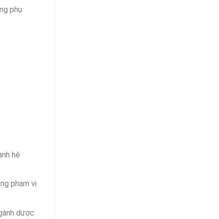
ung phụ
ành hệ
ộng phạm vi
ngành dược