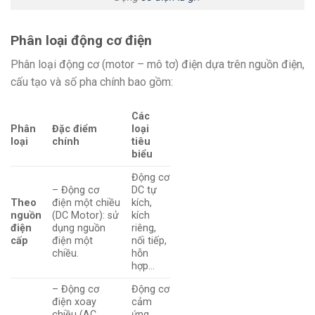
Phân loại động cơ điện
Phân loại động cơ (motor – mô tơ) điện dựa trên nguồn điện,
cấu tạo và số pha chính bao gồm:
Các
Phân
Đặc điểm
loại
loại
chính
tiêu
biểu
Động cơ
– Động cơ
DC tự
Theo
điện một chiều
kích,
nguồn
(DC Motor): sử
kích
điện
dụng nguồn
riêng,
cấp
điện một
nối tiếp,
chiều.
hỗn
hợp…
– Động cơ
Động cơ
điện xoay
cảm
chiều (AC
ứng,