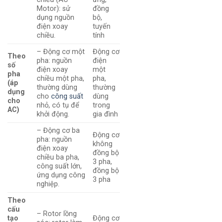
Motor): sử
đồng
dụng nguồn
bộ,
điện xoay
tuyến
chiều.
tính
– Động cơ một
Động cơ
Theo
pha: nguồn
điện
số
điện xoay
một
pha
chiều một pha,
pha,
(áp
thường dùng
thường
dụng
cho
công suất
dùng
cho
nhỏ, có tụ để
trong
AC)
khởi động.
gia đình
– Động cơ ba
Động cơ
pha: nguồn
không
điện xoay
đồng bộ
chiều ba pha,
3 pha,
công suất lớn,
đồng bộ
ứng dụng công
3 pha
nghiệp.
Theo
cấu
– Rotor lồng
tạo
Động cơ