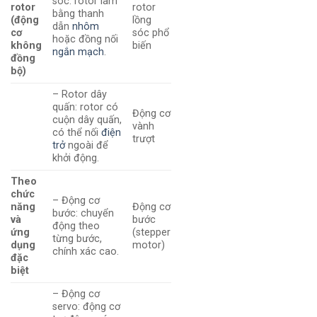
sóc: rotor làm
rotor
rotor
bằng thanh
(động
lồng
dẫn
nhôm
cơ
sóc phổ
hoặc đồng nối
không
biến
ngắn mạch
.
đồng
bộ)
– Rotor dây
quấn: rotor có
Động cơ
cuộn dây quấn,
vành
có thể nối
điện
trượt
trở
ngoài để
khởi động.
Theo
chức
– Động cơ
năng
Động cơ
bước: chuyển
và
bước
động theo
ứng
(stepper
từng bước,
dụng
motor)
chính xác cao.
đặc
biệt
– Động cơ
servo: động cơ