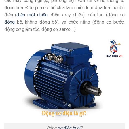
các máy công nghiệp, phương tiện vận tải và hệ thống tự
động hóa. Động cơ có thể chia làm nhiều loại dựa trên nguồn
điện (
điện một chiều
, điện xoay chiều), cấu tạo (động cơ
đồng
bộ, không đồng bộ), và chức năng (động cơ bước,
động cơ giảm tốc, động cơ servo,…).
Động
cơ điện là gì
?