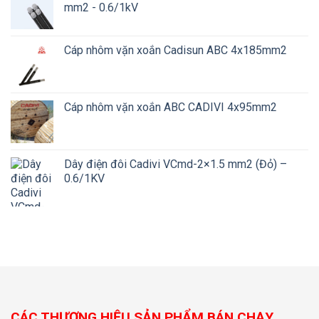
mm2 - 0.6/1kV
Cáp nhôm vặn xoắn Cadisun ABC 4x185mm2
Cáp nhôm vặn xoắn ABC CADIVI 4x95mm2
Dây điện đôi Cadivi VCmd-2×1.5 mm2 (Đỏ) –
0.6/1KV
CÁC THƯƠNG HIỆU SẢN PHẨM BÁN CHẠY