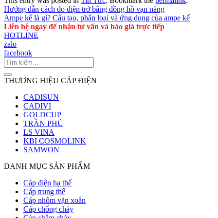
This entry was posted in
Tin Tức
. Bookmark the
permalink
.
Hướng dẫn cách đo điện trở bằng đồng hồ vạn năng
Ampe kế là gì? Cấu tạo, phân loại và ứng dụng của ampe kế
Liên hệ ngay để nhận tư vấn và báo giá trực tiếp
HOTLINE
zalo
facebook
THƯƠNG HIỆU CÁP ĐIỆN
CADISUN
CADIVI
GOLDCUP
TRẦN PHÚ
LS VINA
KBI COSMOLINK
SAMWON
DANH MỤC SẢN PHẨM
Cáp điện hạ thế
Cáp trung thế
Cáp nhôm vặn xoắn
Cáp chống cháy
Cáp chậm cháy