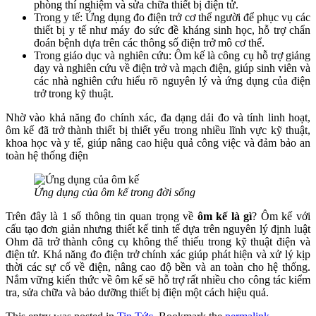
phòng thí nghiệm và sửa chữa thiết bị điện tử.
Trong y tế: Ứng dụng đo điện trở cơ thể người để phục vụ các
thiết bị y tế như máy đo sức đề kháng sinh học, hỗ trợ chẩn
đoán bệnh dựa trên các thông số điện trở mô cơ thể.
Trong giáo dục và nghiên cứu: Ôm kế là công cụ hỗ trợ giảng
dạy và nghiên cứu về điện trở và mạch điện, giúp sinh viên và
các nhà nghiên cứu hiểu rõ nguyên lý và ứng dụng của điện
trở trong kỹ thuật.
Nhờ vào khả năng đo chính xác, đa dạng dải đo và tính linh hoạt,
ôm kế đã trở thành thiết bị thiết yếu trong nhiều lĩnh vực kỹ thuật,
khoa học và y tế, giúp nâng cao hiệu quả công việc và đảm bảo an
toàn hệ thống điện
Ứng dụng của ôm kế trong đời sống
Trên đây là 1 số thông tin quan trọng về
ôm kế là gì
? Ôm kế với
cấu tạo đơn giản nhưng thiết kế tinh tế dựa trên nguyên lý định luật
Ohm đã trở thành công cụ không thể thiếu trong kỹ thuật điện và
điện tử. Khả năng đo điện trở chính xác giúp phát hiện và xử lý kịp
thời các sự cố về điện, nâng cao độ bền và an toàn cho hệ thống.
Nắm vững kiến thức về ôm kế sẽ hỗ trợ rất nhiều cho công tác kiểm
tra, sửa chữa và bảo dưỡng thiết bị điện một cách hiệu quả.