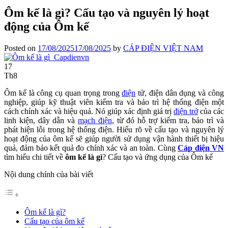
Ôm kế là gì? Cấu tạo và nguyên lý hoạt
động của Ôm kế
Posted on
17/08/2025
17/08/2025
by
CÁP ĐIỆN VIỆT NAM
17
Th8
Ôm kế là công cụ quan trọng trong
điện
tử, điện dân dụng và công
nghiệp, giúp kỹ thuật viên kiểm tra và bảo trì hệ thống điện một
cách chính xác và hiệu quả. Nó giúp xác định giá trị
điện trở
của các
linh kiện, dây dẫn và
mạch điện
, từ đó hỗ trợ kiểm tra, bảo trì và
phát hiện lỗi trong hệ thống điện. Hiểu rõ về cấu tạo và nguyên lý
hoạt động của ôm kế sẽ giúp người sử dụng vận hành thiết bị hiệu
quả, đảm bảo kết quả đo chính xác và an toàn. Cùng
Cáp điện VN
tìm hiểu chi tiết về
ôm kế là gì
? Cấu tạo và ứng dụng của Ôm kế
Nội dung chính của bài viết
Ôm kế là gì?
Cấu tạo của ôm kế