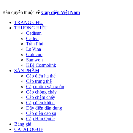
Bản quyền thuộc về
Cáp điện Việt Nam
TRANG CHỦ
THƯƠNG HIỆU
Cadisun
Cadivi
Trần Phú
Ls Vina
Goldcup
Samwon
KBI Cosmolink
SẢN PHẨM
Cáp điện hạ thế
Cáp trung thế
Cáp nhôm vặn xoắn
Cáp chống cháy
Cáp chậm cháy
Cáp điều khiển
Dây điện dân dụng
Cáp điện cao su
Cáp Hàn Quốc
Bảng giá
CATALOGUE