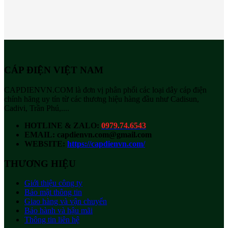
CÁP ĐIỆN VIỆT NAM
CAPDIENVN.COM là đơn vị phân phối các loại dây cáp điện
chính hãng uy tín từ các thương hiệu hàng đầu như Cadisun,
Cadivi, Trần Phú,....
HOTLINE & ZALO:
0979.74.6543
EMAIL: capdienvn.com@gmail.com
WEBSITE:
https://capdienvn.com/
THƯƠNG HIỆU
Giới thiệu công ty
Bảo mật thông tin
Giao hàng và vận chuyển
Bảo hành và hậu mãi
Thông tin liên hệ