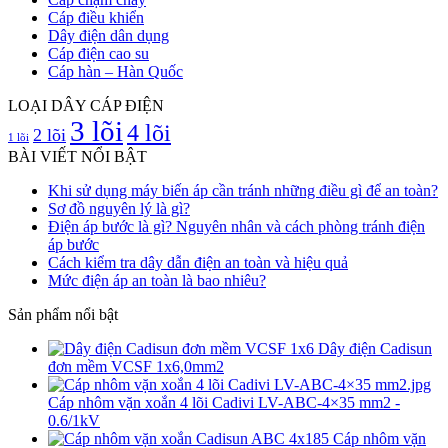
Cáp điều khiển
Dây điện dân dụng
Cáp điện cao su
Cáp hàn – Hàn Quốc
LOẠI DÂY CÁP ĐIỆN
3 lõi
4 lõi
2 lõi
1 lõi
BÀI VIẾT NỔI BẬT
Khi sử dụng máy biến áp cần tránh những điều gì để an toàn?
Sơ đồ nguyên lý là gì?
Điện áp bước là gì? Nguyên nhân và cách phòng tránh điện
áp bước
Cách kiểm tra dây dẫn điện an toàn và hiệu quả
Mức điện áp an toàn là bao nhiêu?
Sản phẩm nổi bật
Dây điện Cadisun
đơn mềm VCSF 1x6,0mm2
Cáp nhôm vặn xoắn 4 lõi Cadivi LV-ABC-4×35 mm2 -
0.6/1kV
Cáp nhôm vặn