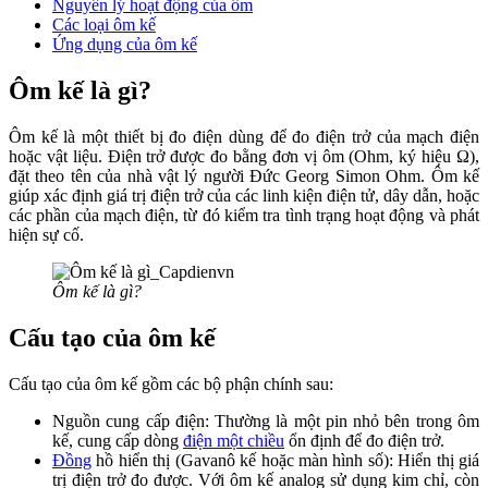
Nguyên lý hoạt động của ôm
Các loại ôm kế
Ứng dụng của ôm kế
Ôm kế là gì?
Ôm kế là một thiết bị đo điện dùng để đo điện trở của mạch điện
hoặc vật liệu. Điện trở được đo bằng đơn vị ôm (Ohm, ký hiệu Ω),
đặt theo tên của nhà vật lý người Đức Georg Simon Ohm. Ôm kế
giúp xác định giá trị điện trở của các linh kiện điện tử, dây dẫn, hoặc
các phần của mạch điện, từ đó kiểm tra tình trạng hoạt động và phát
hiện sự cố.
Ôm kế là gì?
Cấu tạo của ôm kế
Cấu tạo của ôm kế gồm các bộ phận chính sau:
Nguồn cung cấp điện: Thường là một pin nhỏ bên trong ôm
kế, cung cấp dòng
điện một chiều
ổn định để đo điện trở.
Đồng
hồ hiển thị (Gavanô kế hoặc màn hình số): Hiển thị giá
trị điện trở đo được. Với ôm kế analog sử dụng kim chỉ, còn