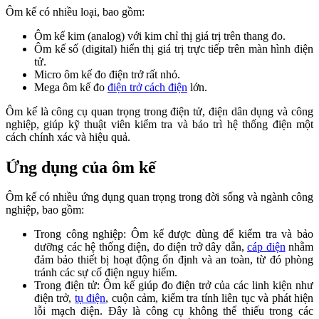
Ôm kế có nhiều loại, bao gồm:
Ôm kế kim (analog) với kim chỉ thị giá trị trên thang đo.
Ôm kế số (digital) hiển thị giá trị trực tiếp trên màn hình điện
tử.
Micro ôm kế đo điện trở rất nhỏ.
Mega ôm kế đo
điện trở cách điện
lớn.
Ôm kế là công cụ quan trọng trong điện tử, điện dân dụng và công
nghiệp, giúp kỹ thuật viên kiểm tra và bảo trì hệ thống điện một
cách chính xác và hiệu quả.
Ứng dụng của ôm kế
Ôm kế có nhiều ứng dụng quan trọng trong đời sống và ngành công
nghiệp, bao gồm:
Trong công nghiệp: Ôm kế được dùng để kiểm tra và bảo
dưỡng các hệ thống điện, đo điện trở dây dẫn,
cáp điện
nhằm
đảm bảo thiết bị hoạt động ổn định và an toàn, từ đó phòng
tránh các sự cố điện nguy hiểm.
Trong điện tử: Ôm kế giúp đo điện trở của các linh kiện như
điện trở,
tụ điện
, cuộn cảm, kiểm tra tính liên tục và phát hiện
lỗi mạch điện. Đây là công cụ không thể thiếu trong các