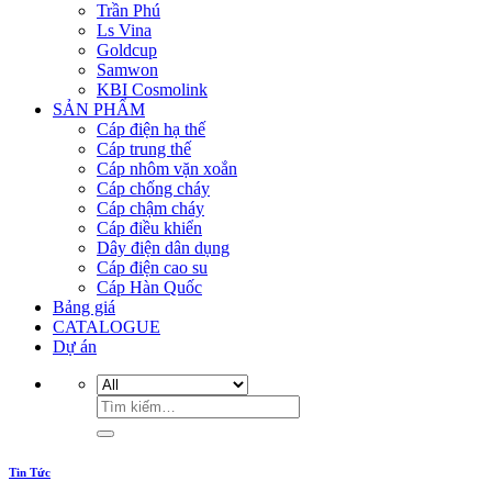
Trần Phú
Ls Vina
Goldcup
Samwon
KBI Cosmolink
SẢN PHẨM
Cáp điện hạ thế
Cáp trung thế
Cáp nhôm vặn xoắn
Cáp chống cháy
Cáp chậm cháy
Cáp điều khiển
Dây điện dân dụng
Cáp điện cao su
Cáp Hàn Quốc
Bảng giá
CATALOGUE
Dự án
Tin Tức