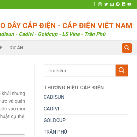
 DÂY CÁP ĐIỆN - CÁP ĐIỆN VIỆT NAM
disun - Cadivi - Goldcup - LS Vina - Trần Phú
E
DỰ ÁN
THƯƠNG HIỆU CÁP ĐIỆN
n
khỏi những
CADISUN
chức và quản
CADIVI
huộc vào môi
huật cụ thể.
GOLDCUP
TRẦN PHÚ