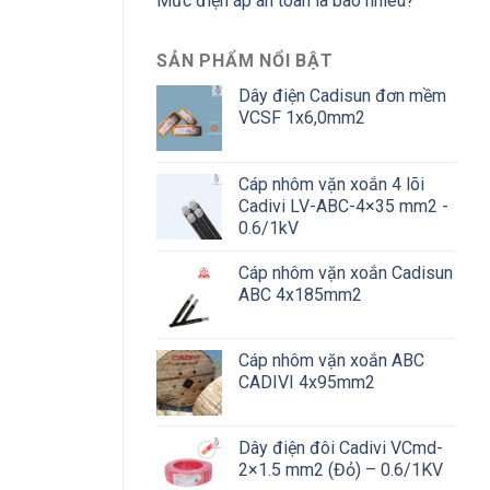
Mức điện áp an toàn là bao nhiêu?
SẢN PHẨM NỔI BẬT
Dây điện Cadisun đơn mềm
VCSF 1x6,0mm2
Cáp nhôm vặn xoắn 4 lõi
Cadivi LV-ABC-4×35 mm2 -
0.6/1kV
Cáp nhôm vặn xoắn Cadisun
ABC 4x185mm2
Cáp nhôm vặn xoắn ABC
CADIVI 4x95mm2
Dây điện đôi Cadivi VCmd-
2×1.5 mm2 (Đỏ) – 0.6/1KV