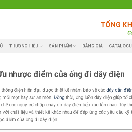
TỔNG KHO
Ca
Ủ
THƯƠNG HIỆU
SẢN PHẨM
BẢNG GIÁ
CATALOGU
 Ưu nhược điểm của ống đi dây điện
ệ thống điện hiện đại, được thiết kế nhằm bảo vệ các
dây dẫn điệ
t, mối mọt hay sự ăn mòn.
Đồng
thời, ống luồn dây điện giúp tổ 
 chế các nguy cơ chập cháy do dây điện tiếp xúc lẫn nhau. Tùy t
n với chất liệu và thiết kế khác nhau để đáp ứng các yêu cầu kỹ t
ợc điểm của ống đi dây điện