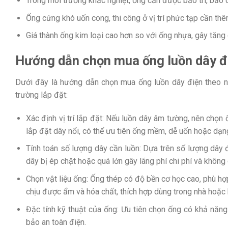
Trong môi trường khắc nghiệt, ống cần được bảo trì, bả
Ống cứng khó uốn cong, thi công ở vị trí phức tạp cần th
Giá thành ống kim loại cao hơn so với ống nhựa, gây tăng 
Hướng dẫn chọn mua ống luồn dây đ
Dưới đây là hướng dẫn chọn mua ống luồn dây điện theo n
trường lắp đặt:
Xác định vị trí lắp đặt: Nếu luồn dây âm tường, nên chọn
lắp đặt dây nổi, có thể ưu tiên ống mềm, dễ uốn hoặc dạng
Tính toán số lượng dây cần luồn: Dựa trên số lượng dây 
dây bị ép chặt hoặc quá lớn gây lãng phí chi phí và không 
Chọn vật liệu ống: Ống thép có độ bền cơ học cao, phù hợ
chịu được ẩm và hóa chất, thích hợp dùng trong nhà hoặc 
Đặc tính kỹ thuật của ống: Ưu tiên chọn ống có khả năng
bảo an toàn điện.