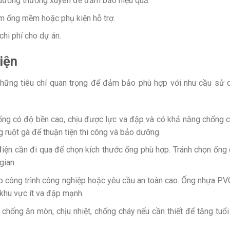
o dưỡng thường xuyên để đảm bảo hiệu quả.
êm ống mềm hoặc phụ kiện hỗ trợ.
chi phí cho dự án.
iện
hững tiêu chí quan trọng để đảm bảo phù hợp với nhu cầu sử 
 ống có độ bền cao, chịu được lực va đập và có khả năng chống c
 ruột gà để thuận tiện thi công và bảo dưỡng.
điện cần đi qua để chọn kích thước ống phù hợp. Tránh chọn ống
gian.
p công trình công nghiệp hoặc yêu cầu an toàn cao. Ống nhựa PVC 
khu vực ít va đập mạnh.
 chống ăn mòn, chịu nhiệt, chống cháy nếu cần thiết để tăng tuổ