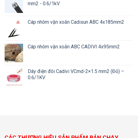
mm2 - 0.6/1kV
Cáp nhôm vặn xoắn Cadisun ABC 4x185mm2
Cáp nhôm vặn xoắn ABC CADIVI 4x95mm2
Dây điện đôi Cadivi VCmd-2×1.5 mm2 (Đỏ) –
0.6/1KV
CÁC THƯƠNG HIỆU SẢN PHẨM BÁN CHẠY