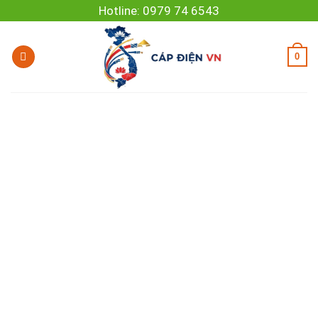
Skip
Hotline: 0979 74 6543
to
content
0