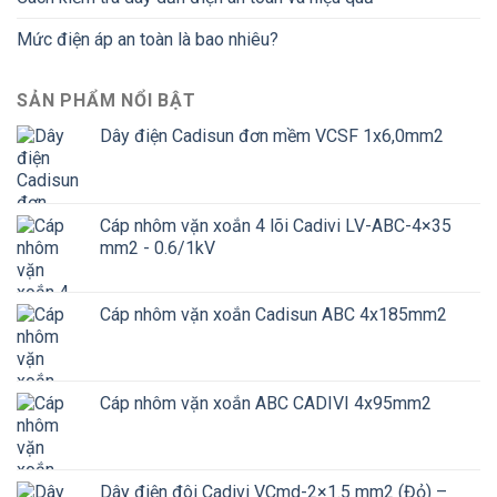
Mức điện áp an toàn là bao nhiêu?
SẢN PHẨM NỔI BẬT
Dây điện Cadisun đơn mềm VCSF 1x6,0mm2
Cáp nhôm vặn xoắn 4 lõi Cadivi LV-ABC-4×35
mm2 - 0.6/1kV
Cáp nhôm vặn xoắn Cadisun ABC 4x185mm2
Cáp nhôm vặn xoắn ABC CADIVI 4x95mm2
Dây điện đôi Cadivi VCmd-2×1.5 mm2 (Đỏ) –