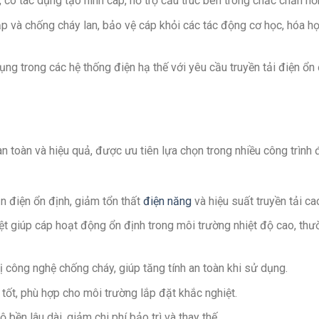
ó tác dụng tạo hình cáp, hỗ trợ cấu trúc bên trong chắc chắn hơ
p và chống cháy lan, bảo vệ cáp khỏi các tác động cơ học, hóa h
g trong các hệ thống điện hạ thế với yêu cầu truyền tải điện ổn 
n toàn và hiệu quả, được ưu tiên lựa chọn trong nhiều công trình 
 điện ổn định, giảm tổn thất
điện năng
và hiệu suất truyền tải ca
iệt giúp cáp hoạt động ổn định trong môi trường nhiệt độ cao, thư
ị công nghệ chống cháy, giúp tăng tính an toàn khi sử dụng.
ốt, phù hợp cho môi trường lắp đặt khắc nghiệt.
bền lâu dài, giảm chi phí bảo trì và thay thế.