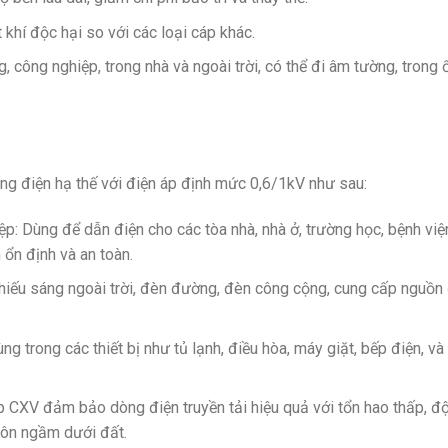
t khí độc hại so với các loại cáp khác.
 công nghiệp, trong nhà và ngoài trời, có thể đi âm tường, trong 
ng điện hạ thế với điện áp định mức 0,6/1kV như sau:
p: Dùng để dẫn điện cho các tòa nhà, nhà ở, trường học, bệnh việ
n định và an toàn.​
hiếu sáng ngoài trời, đèn đường, đèn công cộng, cung cấp nguồn
ng trong các thiết bị như tủ lạnh, điều hòa, máy giặt, bếp điện, v
áp CXV đảm bảo dòng điện truyền tải hiệu quả với tổn hao thấp, đ
ôn ngầm dưới đất.​