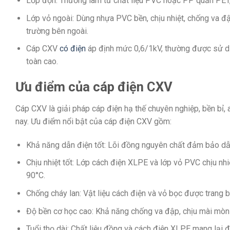
Lớp độn: Thường làm từ chất liệu PVC hoặc PP quấn PET, c
Lớp vỏ ngoài: Dùng nhựa PVC bền, chịu nhiệt, chống va đậ
trường bên ngoài.
Cáp CXV
có điện
áp định mức 0,6/1kV, thường được sử dụn
toàn cao.
Ưu điểm của cáp điện CXV
Cáp CXV là giải pháp cáp điện hạ thế chuyên nghiệp, bền bỉ, a
nay. Ưu điểm nổi bật của cáp điện CXV gồm:
Khả năng dẫn điện tốt: Lõi đồng nguyên chất đảm bảo dẫn
Chịu nhiệt tốt: Lớp cách điện XLPE và lớp vỏ PVC chịu nh
90°C.
Chống cháy lan: Vật liệu cách điện và vỏ bọc được trang b
Độ bền cơ học cao: Khả năng chống va đập, chịu mài mòn t
Tuổi thọ dài: Chất liệu đồng và cách điện XLPE mang lại độ 