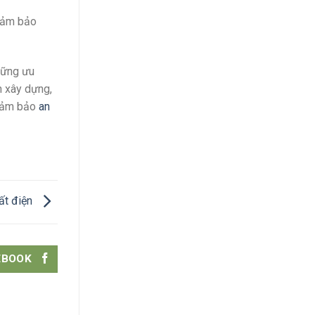
 đảm bảo
những ưu
h xây dựng,
 đảm bảo
an
ất điện
EBOOK