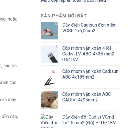
Mức điện áp an toàn là bao nhiêu?
SẢN PHẨM NỔI BẬT
ống, hoặc
Dây điện Cadisun đơn mềm
VCSF 1x6,0mm2
Cáp nhôm vặn xoắn 4 lõi
Cadivi LV-ABC-4×35 mm2 -
0.6/1kV
n, cao ốc
Cáp nhôm vặn xoắn Cadisun
ABC 4x185mm2
 điện cho
Cáp nhôm vặn xoắn ABC
à các máy
CADIVI 4x95mm2
ộ bền cao,
Dây điện đôi Cadivi VCmd-
2×1.5 mm2 (Đỏ) – 0.6/1KV