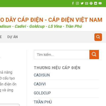
 DÂY CÁP ĐIỆN - CÁP ĐIỆN VIỆT NAM
disun - Cadivi - Goldcup - LS Vina - Trần Phú
E
DỰ ÁN
V
THƯƠNG HIỆU CÁP ĐIỆN
khả năng
CADISUN
ờ cấu tạo
CADIVI
ẫn điện ổn
g và ứng
GOLDCUP
TRẦN PHÚ