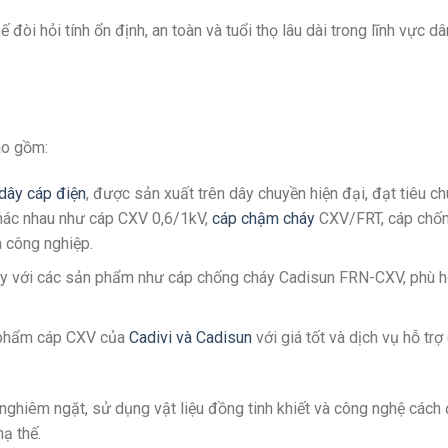
òi hỏi tính ổn định, an toàn và tuổi thọ lâu dài trong lĩnh vực dâ
ao gồm:
dây cáp điện
, được sản xuất trên dây chuyền hiện đại, đạt tiêu c
khác nhau như cáp CXV 0,6/1kV,
cáp chậm cháy
CXV/FRT, cáp chốn
công nghiệp.​
háy với các sản phẩm như cáp chống cháy Cadisun FRN-CXV, phù 
n phẩm cáp CXV của
Cadivi và Cadisun
với giá tốt và dịch vụ hỗ tr
nghiêm ngặt, sử dụng vật liệu đồng tinh khiết và công nghệ cách
ạ thế.​