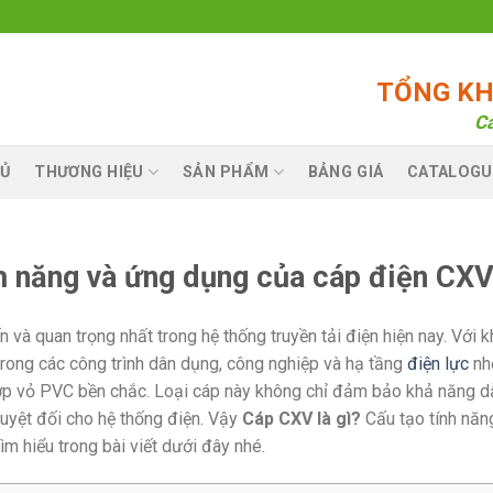
TỔNG KHO
Ca
Ủ
THƯƠNG HIỆU
SẢN PHẨM
BẢNG GIÁ
CATALOGU
nh năng và ứng dụng của cáp điện CX
n và quan trọng nhất trong hệ thống truyền tải điện hiện nay. Với 
rong các công trình dân dụng, công nghiệp và hạ tầng
điện lực
nh
ớp vỏ PVC bền chắc. Loại cáp này không chỉ đảm bảo khả năng d
tuyệt đối cho hệ thống điện. Vậy
Cáp CXV là gì?
Cấu tạo tính năn
ìm hiểu trong bài viết dưới đây nhé.