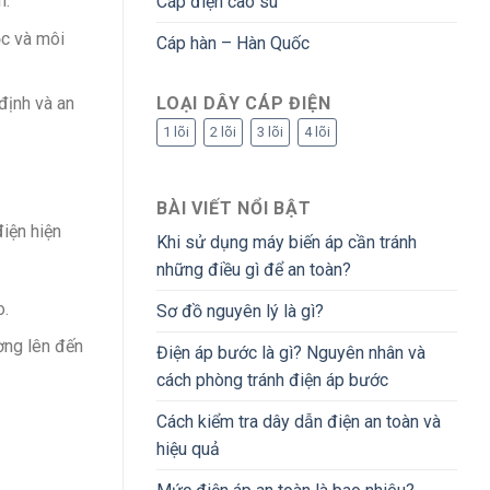
n.
Cáp điện cao su
ọc và môi
Cáp hàn – Hàn Quốc
LOẠI DÂY CÁP ĐIỆN
định và an
1 lõi
2 lõi
3 lõi
4 lõi
BÀI VIẾT NỔI BẬT
điện hiện
Khi sử dụng máy biến áp cần tránh
những điều gì để an toàn?
o.
Sơ đồ nguyên lý là gì?
ờng lên đến
Điện áp bước là gì? Nguyên nhân và
cách phòng tránh điện áp bước
Cách kiểm tra dây dẫn điện an toàn và
hiệu quả