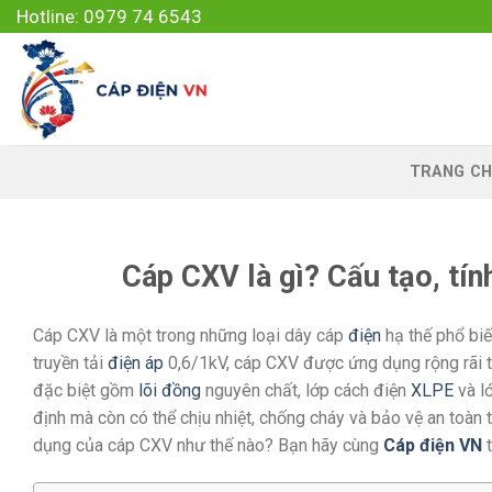
Skip
Hotline: 0979 74 6543
to
content
TRANG CH
Cáp CXV là gì? Cấu tạo, tí
Cáp CXV là một trong những loại dây cáp
điện
hạ thế phổ biế
truyền tải
điện áp
0,6/1kV, cáp CXV được ứng dụng rộng rãi t
đặc biệt gồm
lõi đồng
nguyên chất, lớp cách điện
XLPE
và l
định mà còn có thể chịu nhiệt, chống cháy và bảo vệ an toàn 
dụng của cáp CXV như thế nào? Bạn hãy cùng
Cáp điện VN
t