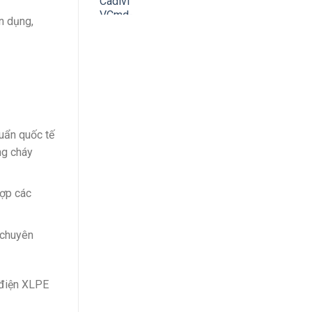
n dụng,
huẩn quốc tế
g cháy
hợp các
ợ chuyên
 điện XLPE