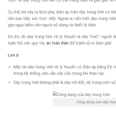
thực tế dây trung tính vẫn có thể mang điện và gây giật do
Cụ thể, khi xảy ra lệch pha, điện áp trên dây trung tính có 
nếu bạn tiếp xúc trực tiếp. Ngoài ra, nếu mất dây trung tín
gây nguy hiểm cho người sử dụng và thiết bị điện.
Do đó, dù dây trung tính về lý thuyết là dây “mát”, người 
tuân thủ các quy tắc
an toàn điện
để tránh rủi ro điện giật
Lưu ý:
Mặc dù dây trung tính về lý thuyết có điện áp bằng 0V, 
trong hệ thống, nên vẫn cần cẩn trọng khi thao tác.
Dây trung tính không phải là dây nối đất, dù trong một s
Công dụng của dây trung