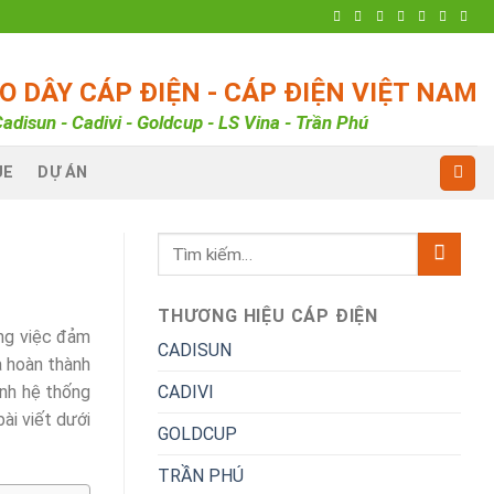
 DÂY CÁP ĐIỆN - CÁP ĐIỆN VIỆT NAM
adisun - Cadivi - Goldcup - LS Vina - Trần Phú
UE
DỰ ÁN
THƯƠNG HIỆU CÁP ĐIỆN
ong việc đảm
CADISUN
à hoàn thành
CADIVI
ành hệ thống
bài viết dưới
GOLDCUP
TRẦN PHÚ