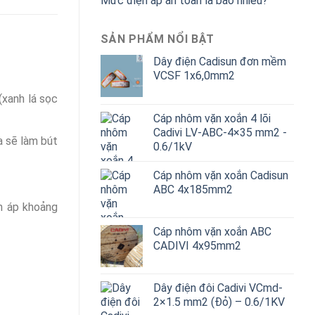
Mức điện áp an toàn là bao nhiêu?
SẢN PHẨM NỔI BẬT
Dây điện Cadisun đơn mềm
VCSF 1x6,0mm2
(xanh lá sọc
Cáp nhôm vặn xoắn 4 lõi
Cadivi LV-ABC-4×35 mm2 -
a sẽ làm bút
0.6/1kV
Cáp nhôm vặn xoắn Cadisun
ABC 4x185mm2
ện áp khoảng
Cáp nhôm vặn xoắn ABC
CADIVI 4x95mm2
Dây điện đôi Cadivi VCmd-
2×1.5 mm2 (Đỏ) – 0.6/1KV