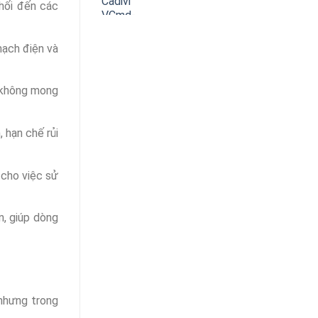
phối đến các
mạch điện và
g không mong
 hạn chế rủi
n cho việc sử
n, giúp dòng
 nhưng trong