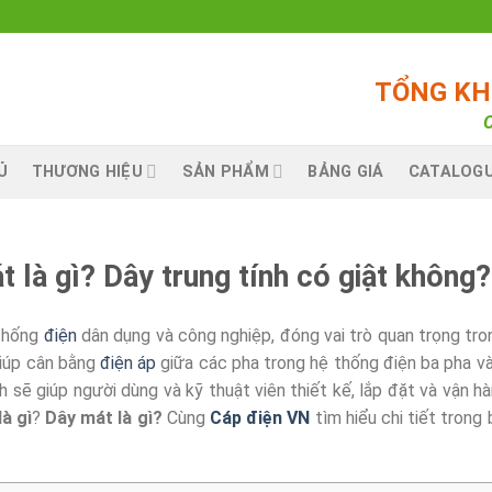
TỔNG KHO
C
Ủ
THƯƠNG HIỆU
SẢN PHẨM
BẢNG GIÁ
CATALOG
t là gì? Dây trung tính có giật không?
 thống
điện
dân dụng và công nghiệp, đóng vai trò quan trọng tr
giúp cân bằng
điện áp
giữa các pha trong hệ thống điện ba pha v
h sẽ giúp người dùng và kỹ thuật viên thiết kế, lắp đặt và vận h
là gì
?
Dây mát là gì?
Cùng
Cáp điện VN
tìm hiểu chi tiết trong 