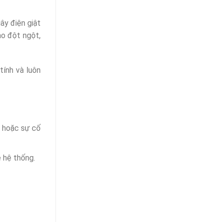
ây điện giật
ao đột ngột,
tính và luôn
a hoặc sự cố
ệ hệ thống.