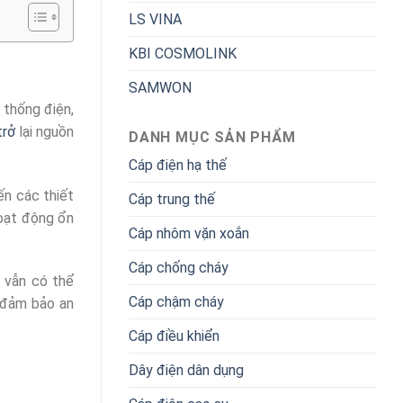
LS VINA
KBI COSMOLINK
SAMWON
 thống điện,
trở
lại nguồn
DANH MỤC SẢN PHẨM
Cáp điện hạ thế
n các thiết
Cáp trung thế
hoạt động ổn
Cáp nhôm vặn xoắn
Cáp chống cháy
h vẫn có thể
Cáp chậm cháy
 đảm bảo an
Cáp điều khiển
Dây điện dân dụng