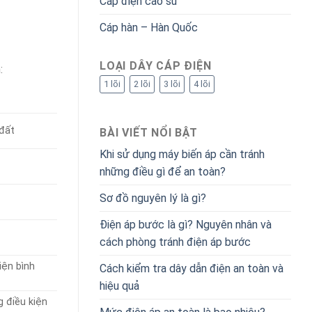
Cáp điện cao su
Cáp hàn – Hàn Quốc
LOẠI DÂY CÁP ĐIỆN
:
1 lõi
2 lõi
3 lõi
4 lõi
 đất
BÀI VIẾT NỔI BẬT
Khi sử dụng máy biến áp cần tránh
những điều gì để an toàn?
Sơ đồ nguyên lý là gì?
Điện áp bước là gì? Nguyên nhân và
cách phòng tránh điện áp bước
iện bình
Cách kiểm tra dây dẫn điện an toàn và
hiệu quả
 điều kiện