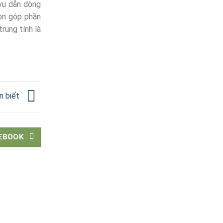
vụ dẫn dòng
còn góp phần
rung tính là
ận biết
EBOOK