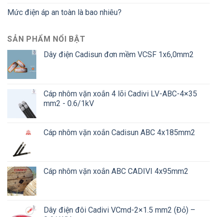
Mức điện áp an toàn là bao nhiêu?
SẢN PHẨM NỔI BẬT
Dây điện Cadisun đơn mềm VCSF 1x6,0mm2
Cáp nhôm vặn xoắn 4 lõi Cadivi LV-ABC-4×35
mm2 - 0.6/1kV
Cáp nhôm vặn xoắn Cadisun ABC 4x185mm2
Cáp nhôm vặn xoắn ABC CADIVI 4x95mm2
Dây điện đôi Cadivi VCmd-2×1.5 mm2 (Đỏ) –