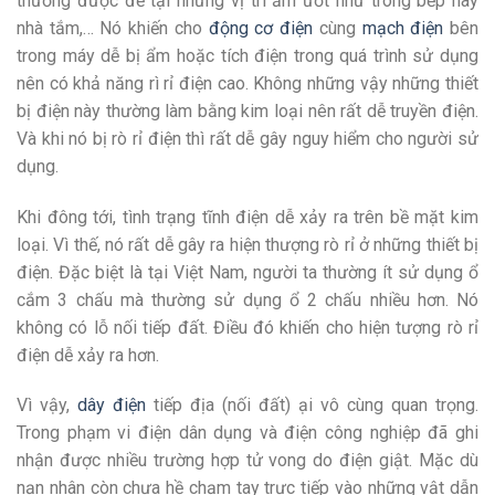
thường được để tại những vị trí ẩm ướt như trong bếp hay
nhà tắm,… Nó khiến cho
động cơ điện
cùng
mạch điện
bên
trong máy dễ bị ẩm hoặc tích điện trong quá trình sử dụng
nên có khả năng rì rỉ điện cao. Không những vậy những thiết
bị điện này thường làm bằng kim loại nên rất dễ truyền điện.
Và khi nó bị rò rỉ điện thì rất dễ gây nguy hiểm cho người sử
dụng.
Khi đông tới, tình trạng tĩnh điện dễ xảy ra trên bề mặt kim
loại. Vì thế, nó rất dễ gây ra hiện thượng rò rỉ ở những thiết bị
điện. Đặc biệt là tại Việt Nam, người ta thường ít sử dụng ổ
cắm 3 chấu mà thường sử dụng ổ 2 chấu nhiều hơn. Nó
không có lỗ nối tiếp đất. Điều đó khiến cho hiện tượng rò rỉ
điện dễ xảy ra hơn.
Vì vậy,
dây điện
tiếp địa (nối đất) ại vô cùng quan trọng.
Trong phạm vi điện dân dụng và điện công nghiệp đã ghi
nhận được nhiều trường hợp tử vong do điện giật. Mặc dù
nạn nhân còn chưa hề chạm tay trực tiếp vào những vật dẫn