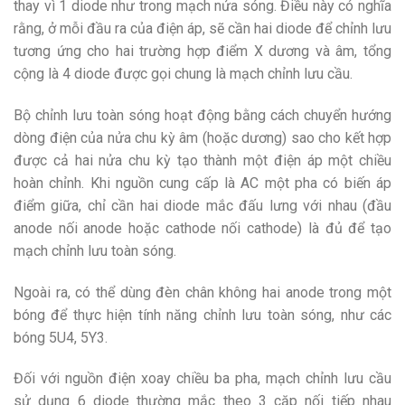
thay vì 1 diode như trong mạch nửa sóng. Điều này có nghĩa
rằng, ở mỗi đầu ra của điện áp, sẽ cần hai diode để chỉnh lưu
tương ứng cho hai trường hợp điểm X dương và âm, tổng
cộng là 4 diode được gọi chung là mạch chỉnh lưu cầu.
Bộ chỉnh lưu toàn sóng hoạt động bằng cách chuyển hướng
dòng điện của nửa chu kỳ âm (hoặc dương) sao cho kết hợp
được cả hai nửa chu kỳ tạo thành một điện áp một chiều
hoàn chỉnh. Khi nguồn cung cấp là AC một pha có biến áp
điểm giữa, chỉ cần hai diode mắc đấu lưng với nhau (đầu
anode nối anode hoặc cathode nối cathode) là đủ để tạo
mạch chỉnh lưu toàn sóng.
Ngoài ra, có thể dùng đèn chân không hai anode trong một
bóng để thực hiện tính năng chỉnh lưu toàn sóng, như các
bóng 5U4, 5Y3.
Đối với nguồn điện xoay chiều ba pha, mạch chỉnh lưu cầu
sử dụng 6 diode thường mắc theo 3 cặp nối tiếp nhau