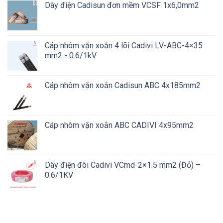
Dây điện Cadisun đơn mềm VCSF 1x6,0mm2
Cáp nhôm vặn xoắn 4 lõi Cadivi LV-ABC-4×35
mm2 - 0.6/1kV
Cáp nhôm vặn xoắn Cadisun ABC 4x185mm2
Cáp nhôm vặn xoắn ABC CADIVI 4x95mm2
Dây điện đôi Cadivi VCmd-2×1.5 mm2 (Đỏ) –
0.6/1KV