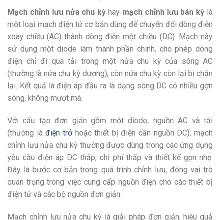
Mạch chỉnh lưu nửa chu kỳ
hay
mạch chỉnh lưu bán kỳ
là
một loại mạch điện tử cơ bản dùng để chuyển đổi dòng điện
xoay chiều (AC) thành dòng điện một chiều (DC). Mạch này
sử dụng một diode làm thành phần chính, cho phép dòng
điện chỉ đi qua tải trong một nửa chu kỳ của sóng AC
(thường là nửa chu kỳ dương), còn nửa chu kỳ còn lại bị chặn
lại. Kết quả là điện áp đầu ra là dạng sóng DC có nhiều gợn
sóng, không mượt mà.
Với cấu tạo đơn giản gồm một diode, nguồn AC và tải
(thường là
điện trở
hoặc thiết bị điện cần nguồn DC), mạch
chỉnh lưu nửa chu kỳ thường được dùng trong các ứng dụng
yêu cầu điện áp DC thấp, chi phí thấp và thiết kế gọn nhẹ.
Đây là bước cơ bản trong quá trình chỉnh lưu, đóng vai trò
quan trọng trong việc cung cấp nguồn điện cho các thiết bị
điện tử và các bộ nguồn đơn giản.
Mạch chỉnh lưu nửa chu kỳ là giải pháp đơn giản, hiệu quả