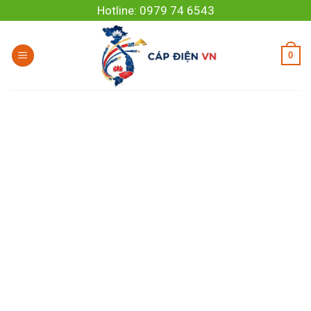
Skip
Hotline: 0979 74 6543
to
content
0