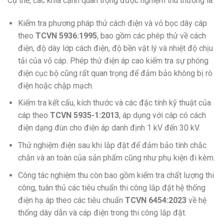
Cụ thể, các khía cạnh quan trọng được nghiệm thu thường là:
Kiểm tra phương pháp thử cách điện và vỏ bọc dây cáp
theo
TCVN 5936:1995
, bao gồm các phép thử về cách
điện, độ dày lớp cách điện, độ bền vật lý và nhiệt độ chịu
tải của vỏ cáp. Phép thử điện áp cao kiểm tra sự phóng
điện cục bộ cũng rất quan trọng để đảm bảo không bị rò
điện hoặc chập mạch.
Kiểm tra kết cấu, kích thước và các đặc tính kỹ thuật của
cáp theo
TCVN 5935-1:2013
, áp dụng với cáp có cách
điện dạng đùn cho điện áp danh định 1 kV đến 30 kV.
Thử nghiệm điện sau khi lắp đặt để đảm bảo tính chắc
chắn và an toàn của sản phẩm cũng như phụ kiện đi kèm.
Công tác nghiệm thu còn bao gồm kiểm tra chất lượng thi
công, tuân thủ các tiêu chuẩn thi công lắp đặt hệ thống
điện hạ áp theo các tiêu chuẩn
TCVN 6454:2023
về hệ
thống dây dẫn và cáp điện trong thi công lắp đặt.