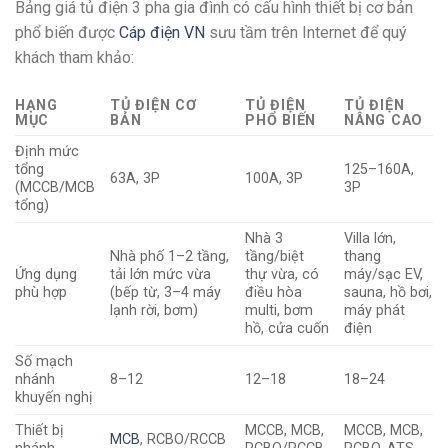
Bảng giá tủ điện 3 pha gia đình có cấu hình thiết bị cơ bản
phổ biến được
Cáp điện VN
sưu tầm trên Internet để quý
khách tham khảo:
HẠNG
TỦ ĐIỆN CƠ
TỦ ĐIỆN
TỦ ĐIỆN
MỤC
BẢN
PHỔ BIẾN
NÂNG CAO
Định mức
tổng
125–160A,
63A, 3P
100A, 3P
(MCCB/MCB
3P
tổng)
Nhà 3
Villa lớn,
Nhà phố 1–2 tầng,
tầng/biệt
thang
Ứng dụng
tải lớn mức vừa
thự vừa, có
máy/sạc EV,
phù hợp
(bếp từ, 3–4 máy
điều hòa
sauna, hồ bơi,
lạnh rời, bơm)
multi, bơm
máy phát
hồ, cửa cuốn
điện
Số mạch
nhánh
8–12
12–18
18–24
khuyến nghị
Thiết bị
MCCB, MCB,
MCCB, MCB,
MCB
, RCBO/RCCB