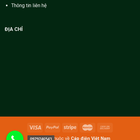
Thông tin liên hệ
ĐỊA CHỈ
Bản quyền thuộc về
Cáp điện Việt Nam
0979746543