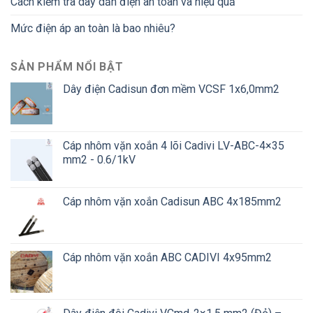
Cách kiểm tra dây dẫn điện an toàn và hiệu quả
Mức điện áp an toàn là bao nhiêu?
SẢN PHẨM NỔI BẬT
Dây điện Cadisun đơn mềm VCSF 1x6,0mm2
Cáp nhôm vặn xoắn 4 lõi Cadivi LV-ABC-4×35
mm2 - 0.6/1kV
Cáp nhôm vặn xoắn Cadisun ABC 4x185mm2
Cáp nhôm vặn xoắn ABC CADIVI 4x95mm2