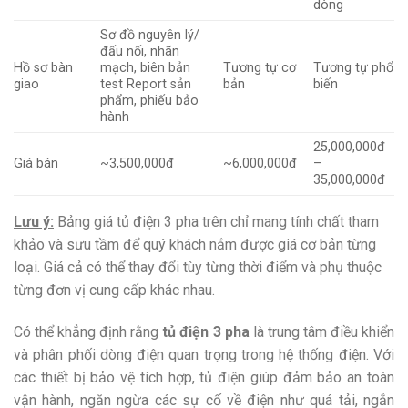
dòng
Sơ đồ nguyên lý/
đấu nối, nhãn
Hồ sơ bàn
mạch, biên bản
Tương tự cơ
Tương tự phổ
giao
test Report sản
bản
biến
phẩm, phiếu bảo
hành
25,000,000đ
Giá bán
~3,500,000đ
~6,000,000đ
–
35,000,000đ
Lưu ý:
Bảng giá tủ điện 3 pha trên chỉ mang tính chất tham
khảo và sưu tầm để quý khách nắm được giá cơ bản từng
loại. Giá cả có thể thay đổi tùy từng thời điểm và phụ thuộc
từng đơn vị cung cấp khác nhau.
Có thể khẳng định rằng
tủ điện 3 pha
là trung tâm điều khiển
và phân phối dòng điện quan trọng trong hệ thống điện. Với
các thiết bị bảo vệ tích hợp, tủ điện giúp đảm bảo an toàn
vận hành, ngăn ngừa các sự cố về điện như quá tải, ngắn