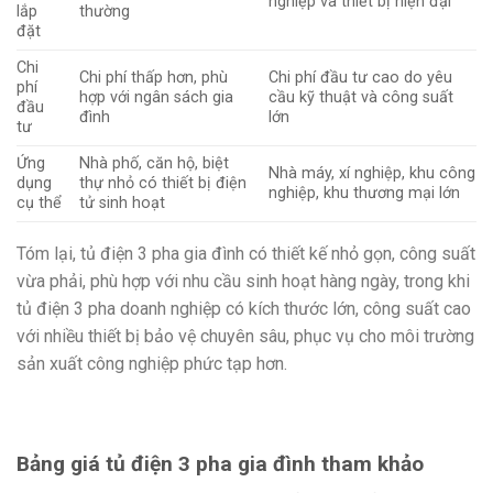
nghiệp và thiết bị hiện đại
lắp
thường
đặt
Chi
Chi phí thấp hơn, phù
Chi phí đầu tư cao do yêu
phí
hợp với ngân sách gia
cầu kỹ thuật và công suất
đầu
đình
lớn
tư
Ứng
Nhà phố, căn hộ, biệt
Nhà máy, xí nghiệp, khu công
dụng
thự nhỏ có thiết bị điện
nghiệp, khu thương mại lớn
cụ thể
tử sinh hoạt
Tóm lại, tủ điện 3 pha gia đình có thiết kế nhỏ gọn, công suất
vừa phải, phù hợp với nhu cầu sinh hoạt hàng ngày, trong khi
tủ điện 3 pha doanh nghiệp có kích thước lớn, công suất cao
với nhiều thiết bị bảo vệ chuyên sâu, phục vụ cho môi trường
sản xuất công nghiệp phức tạp hơn.
Bảng giá tủ điện 3 pha gia đình tham khảo