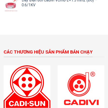
Dây điện đôi Cadivi VCmd-2×1.5 mm2 (Đỏ) –
0.6/1KV
CÁC THƯƠNG HIỆU SẢN PHẨM BÁN CHẠY