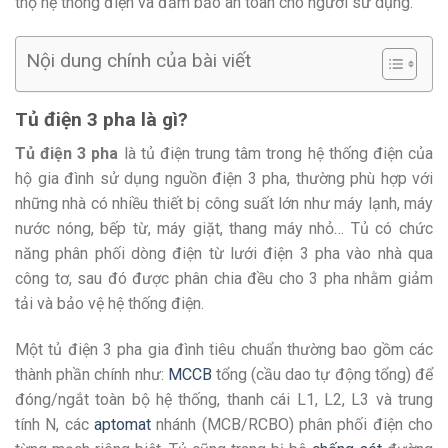
thọ hệ thống điện và đảm bảo an toàn cho người sử dụng.
Nội dung chính của bài viết
Tủ điện 3 pha là gì?
Tủ điện 3 pha
là tủ điện trung tâm trong hệ thống điện của
hộ gia đình sử dụng nguồn điện 3 pha, thường phù hợp với
những nhà có nhiều thiết bị công suất lớn như máy lạnh, máy
nước nóng, bếp từ, máy giặt, thang máy nhỏ… Tủ có chức
năng phân phối dòng điện từ lưới điện 3 pha vào nhà qua
công tơ, sau đó được phân chia đều cho 3 pha nhằm giảm
tải và bảo vệ hệ thống điện.
Một tủ điện 3 pha gia đình tiêu chuẩn thường bao gồm các
thành phần chính như:
MCCB
tổng (cầu dao tự động tổng) để
đóng/ngắt toàn bộ hệ thống, thanh cái L1, L2, L3 và trung
tính N, các
aptomat
nhánh (MCB/RCBO) phân phối điện cho