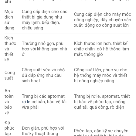
chí
Mục
Cung cấp điện cho các
Cung cấp điện cho máy móc
đích
thiết bị gia dụng như
công nghiệp, dây chuyền sản
sử
máy lạnh, bếp điện,
xuất, động cơ công suất lớn
dụng
chiếu sáng
Kích
thước
Thường nhỏ gọn, phù
Kích thước lớn hơn, thiết kế
và
hợp với không gian nhà
chắc chắn, có hệ thống làm
thiết
ở
mát, thông gió
kế
Công suất vừa và nhỏ,
Công suất lớn, phục vụ cho
Công
đủ đáp ứng nhu cầu
hệ thống máy móc và thiết
suất
sinh hoạt
bị công nghiệp nặng
An
toàn
Trang bị các aptomat,
Trang bị rơ le, aptomat, thiết
và
rơ le
cơ bản, bảo vệ tải
bị bảo vệ phức tạp, chống
bảo
vừa phải
quá tải, quá dòng, rò điện
vệ
Độ
phức
Đơn giản, phù hợp với
Phức tạp, cần kỹ sư chuyên
tạp
thợ kỹ thuật thông