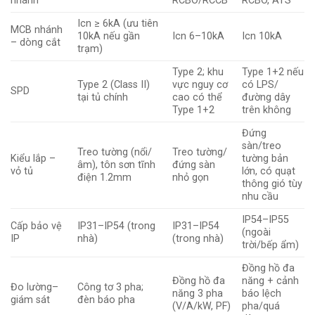
nhánh
RCBO/RCCB
RCBO, ATS
Icn ≥ 6kA (ưu tiên
MCB nhánh
10kA nếu gần
Icn 6–10kA
Icn 10kA
– dòng cắt
trạm)
Type 2; khu
Type 1+2 nếu
Type 2 (Class II)
vực nguy cơ
có LPS/
SPD
tại tủ chính
cao có thể
đường dây
Type 1+2
trên không
Đứng
sàn/treo
Treo tường (nổi/
Treo tường/
Kiểu lắp –
tường bản
âm), tôn sơn tĩnh
đứng sàn
vỏ tủ
lớn, có quạt
điện 1.2mm
nhỏ gọn
thông gió tùy
nhu cầu
IP54–IP55
Cấp bảo vệ
IP31–IP54 (trong
IP31–IP54
(ngoài
IP
nhà)
(trong nhà)
trời/bếp ẩm)
Đồng hồ đa
Đồng hồ đa
năng + cảnh
Đo lường–
Công tơ 3 pha;
năng 3 pha
báo lệch
giám sát
đèn báo pha
(V/A/kW, PF)
pha/quá