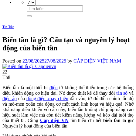
Tin Tức
Biến tần là gì? Cấu tạo và nguyên lý hoạt
động của biến tần
Posted on
22/08/2025
27/08/2025
by
CÁP ĐIỆN VIỆT NAM
22
Th8
Biến tần là một thiết bị
điện
tử không thể thiếu trong các hệ thống
điều khiển động cơ hiện đại. Nó được thiết kế để thay đổi
tần số
và
điện áp
của
dòng điện xoay chiều
đầu vào, từ đó điều chỉnh tốc độ
và mô-men xoắn của động cơ một cách linh hoạt và hiệu quả. Nhờ
khả năng điều khiển vô cấp này, biến tần không chỉ giúp nâng cao
hiệu suất làm việc mà còn tiết kiệm năng lượng và kéo dài tuổi thọ
của thiết bị. Cùng
Cáp điện VN
tìm hiểu chi tiết
biến tần là gì
?
Nguyên lý hoạt động của biến tần.