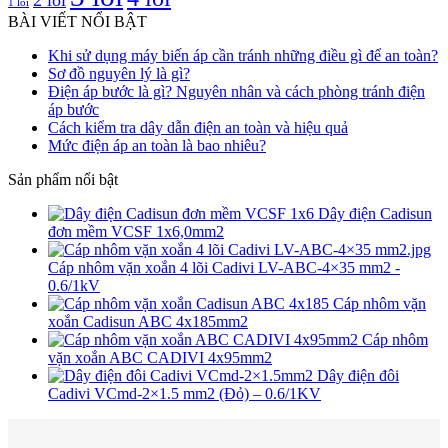
1 lõi
BÀI VIẾT NỔI BẬT
Khi sử dụng máy biến áp cần tránh những điều gì để an toàn?
Sơ đồ nguyên lý là gì?
Điện áp bước là gì? Nguyên nhân và cách phòng tránh điện
áp bước
Cách kiểm tra dây dẫn điện an toàn và hiệu quả
Mức điện áp an toàn là bao nhiêu?
Sản phẩm nổi bật
Dây điện Cadisun
đơn mềm VCSF 1x6,0mm2
Cáp nhôm vặn xoắn 4 lõi Cadivi LV-ABC-4×35 mm2 -
0.6/1kV
Cáp nhôm vặn
xoắn Cadisun ABC 4x185mm2
Cáp nhôm
vặn xoắn ABC CADIVI 4x95mm2
Dây điện đôi
Cadivi VCmd-2×1.5 mm2 (Đỏ) – 0.6/1KV