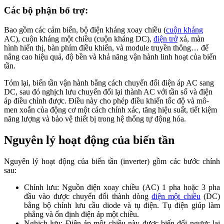
Các bộ phận bổ trợ:
Bao gồm các cảm biến, bộ điện kháng xoay chiều (
cuộn kháng
AC), cuộn kháng một chiều (cuộn kháng DC),
điện trở
xả, màn
hình hiển thị, bàn phím điều khiển, và module truyền thông… để
nâng cao hiệu quả, độ bền và khả năng vận hành linh hoạt của biến
tần.
Tóm lại, biến tần vận hành bằng cách chuyển đổi điện áp AC sang
DC, sau đó nghịch lưu chuyển đổi lại thành AC với tần số và điện
áp điều chỉnh được. Điều này cho phép điều khiển tốc độ và mô-
men xoắn của động cơ một cách chính xác, tăng hiệu suất, tiết kiệm
năng lượng và bảo vệ thiết bị trong hệ thống tự động hóa.
Nguyên lý hoạt động của biến tần
Nguyên lý hoạt động của biến tần (inverter) gồm các bước chính
sau:
Chỉnh lưu: Nguồn điện xoay chiều (AC) 1 pha hoặc 3 pha
đầu vào được chuyển đổi thành dòng
điện một chiều
(DC)
bằng bộ chỉnh lưu cầu diode và tụ điện. Tụ điện giúp làm
phẳng và ổn định điện áp một chiều.
Nghịch lưu: Điện áp một chiều này được biến đổi ngược lại