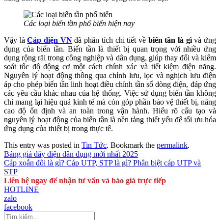
Các loại biến tần phổ biến hiện nay
Vậy là
Cáp điện VN
đã phân tích chi tiết về
biến tần là gì
và ứng
dụng của biến tần. Biến tần là thiết bị quan trọng với nhiều ứng
dụng rộng rãi trong công nghiệp và dân dụng, giúp thay đổi và kiểm
soát tốc độ động cơ một cách chính xác và tiết kiệm điện năng.
Nguyên lý hoạt động thông qua chỉnh lưu, lọc và nghịch lưu điện
áp cho phép biến tần linh hoạt điều chỉnh tần số dòng điện, đáp ứng
các yêu cầu khác nhau của hệ thống. Việc sử dụng biến tần không
chỉ mang lại hiệu quả kinh tế mà còn góp phần bảo vệ thiết bị, nâng
cao độ ổn định và an toàn trong vận hành. Hiểu rõ cấu tạo và
nguyên lý hoạt động của biến tần là nền tảng thiết yếu để tối ưu hóa
ứng dụng của thiết bị trong thực tế.
This entry was posted in
Tin Tức
. Bookmark the
permalink
.
Bảng giá dây điện dân dụng mới nhất 2025
Cáp xoắn đôi là gì? Cáp UTP, STP là gì? Phân biệt cáp UTP và
STP
Liên hệ ngay để nhận tư vấn và báo giá trực tiếp
HOTLINE
zalo
facebook