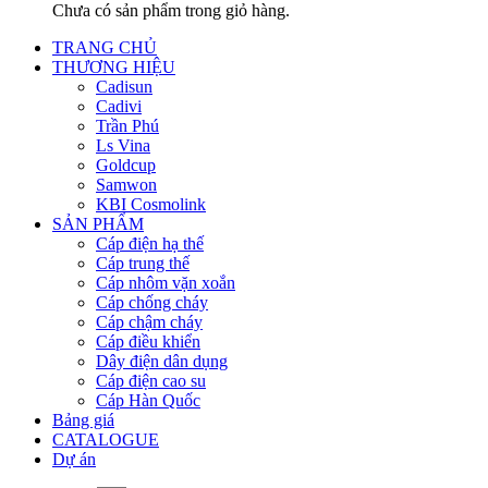
Chưa có sản phẩm trong giỏ hàng.
TRANG CHỦ
THƯƠNG HIỆU
Cadisun
Cadivi
Trần Phú
Ls Vina
Goldcup
Samwon
KBI Cosmolink
SẢN PHẨM
Cáp điện hạ thế
Cáp trung thế
Cáp nhôm vặn xoắn
Cáp chống cháy
Cáp chậm cháy
Cáp điều khiển
Dây điện dân dụng
Cáp điện cao su
Cáp Hàn Quốc
Bảng giá
CATALOGUE
Dự án