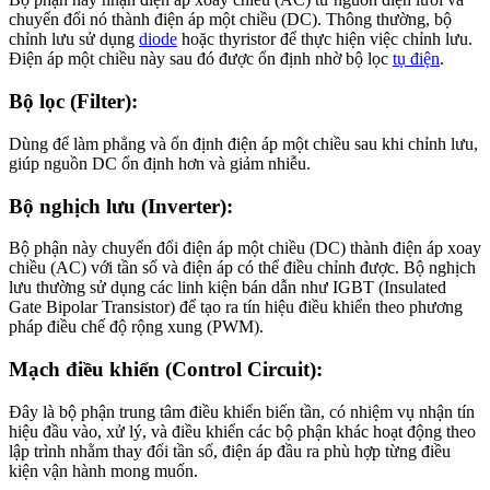
chuyển đổi nó thành điện áp một chiều (DC). Thông thường, bộ
chỉnh lưu sử dụng
diode
hoặc thyristor để thực hiện việc chỉnh lưu.
Điện áp một chiều này sau đó được ổn định nhờ bộ lọc
tụ điện
.
Bộ lọc (Filter):
Dùng để làm phẳng và ổn định điện áp một chiều sau khi chỉnh lưu,
giúp nguồn DC ổn định hơn và giảm nhiễu.
Bộ nghịch lưu (Inverter):
Bộ phận này chuyển đổi điện áp một chiều (DC) thành điện áp xoay
chiều (AC) với tần số và điện áp có thể điều chỉnh được. Bộ nghịch
lưu thường sử dụng các linh kiện bán dẫn như IGBT (Insulated
Gate Bipolar Transistor) để tạo ra tín hiệu điều khiển theo phương
pháp điều chế độ rộng xung (PWM).
Mạch điều khiển (Control Circuit):
Đây là bộ phận trung tâm điều khiển biến tần, có nhiệm vụ nhận tín
hiệu đầu vào, xử lý, và điều khiển các bộ phận khác hoạt động theo
lập trình nhằm thay đổi tần số, điện áp đầu ra phù hợp từng điều
kiện vận hành mong muốn.