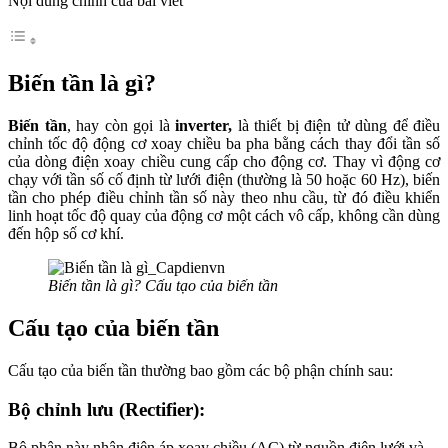
Nội dung chính của bài viết
Biến tần là gì?
Biến tần
, hay còn gọi là
inverter,
là thiết bị điện tử dùng để điều
chỉnh tốc độ động cơ xoay chiều ba pha bằng cách thay đổi tần số
của dòng điện xoay chiều cung cấp cho động cơ. Thay vì động cơ
chạy với tần số cố định từ lưới điện (thường là 50 hoặc 60 Hz), biến
tần cho phép điều chỉnh tần số này theo nhu cầu, từ đó điều khiển
linh hoạt tốc độ quay của động cơ một cách vô cấp, không cần dùng
đến hộp số cơ khí.
Biến tần là gì? Cấu tạo của biến tần
Cấu tạo của biến tần
Cấu tạo của biến tần thường bao gồm các bộ phận chính sau:
Bộ chỉnh lưu (Rectifier):
Bộ phận này nhận điện áp xoay chiều (AC) từ nguồn điện lưới và