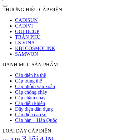
THƯƠNG HIỆU CÁP ĐIỆN
CADISUN
CADIVI
GOLDCUP
TRẦN PHÚ
LS VINA
KBI COSMOLINK
SAMWON
DANH MỤC SẢN PHẨM
Cáp điện hạ thế
Cáp trung thế
Cáp nhôm vặn xoắn
Cáp chống cháy
Cáp chậm cháy
Cáp điều khiển
Dây điện dân dụng
Cáp điện cao su
Cáp hàn – Hàn Quốc
LOẠI DÂY CÁP ĐIỆN
3 lõi
4 lõi
2 lõi