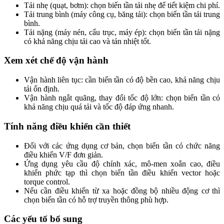
Tải nhẹ (quạt, bơm): chọn biến tần tải nhẹ để tiết kiệm chi phí.
Tải trung bình (máy công cụ, băng tải): chọn biến tần tải trung
bình.
Tải nặng (máy nén, cẩu trục, máy ép): chọn biến tần tải nặng
có khả năng chịu tải cao và tản nhiệt tốt.
Xem xét chế độ vận hành
Vận hành liên tục: cần biến tần có độ bền cao, khả năng chịu
tải ổn định.
Vận hành ngắt quãng, thay đổi tốc độ lớn: chọn biến tần có
khả năng chịu quá tải và tốc độ đáp ứng nhanh.
Tính năng điều khiển cần thiết
Đối với các ứng dụng cơ bản, chọn biến tần có chức năng
điều khiển V/F đơn giản.
Ứng dụng yêu cầu độ chính xác, mô-men xoắn cao, điều
khiển phức tạp thì chọn biến tần điều khiển vector hoặc
torque control.
Nếu cần điều khiển từ xa hoặc đồng bộ nhiều động cơ thì
chọn biến tần có hỗ trợ truyền thông phù hợp.
Các yếu tố bổ sung