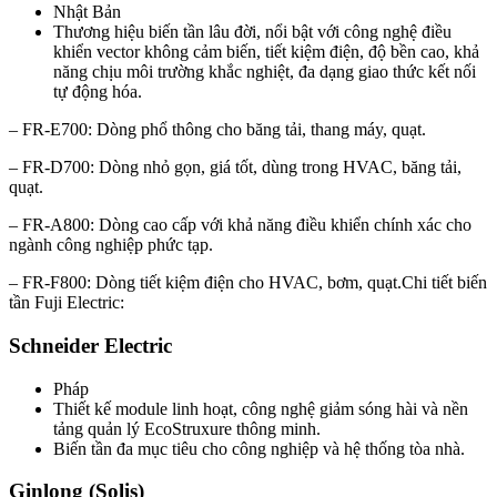
Nhật Bản
Thương hiệu biến tần lâu đời, nổi bật với công nghệ điều
khiển vector không cảm biến, tiết kiệm điện, độ bền cao, khả
năng chịu môi trường khắc nghiệt, đa dạng giao thức kết nối
tự động hóa.
– FR-E700: Dòng phổ thông cho băng tải, thang máy, quạt.
– FR-D700: Dòng nhỏ gọn, giá tốt, dùng trong HVAC, băng tải,
quạt.
– FR-A800: Dòng cao cấp với khả năng điều khiển chính xác cho
ngành công nghiệp phức tạp.
– FR-F800: Dòng tiết kiệm điện cho HVAC, bơm, quạt.Chi tiết biến
tần Fuji Electric:
Schneider Electric
Pháp
Thiết kế module linh hoạt, công nghệ giảm sóng hài và nền
tảng quản lý EcoStruxure thông minh.
Biến tần đa mục tiêu cho công nghiệp và hệ thống tòa nhà.
Ginlong (Solis)