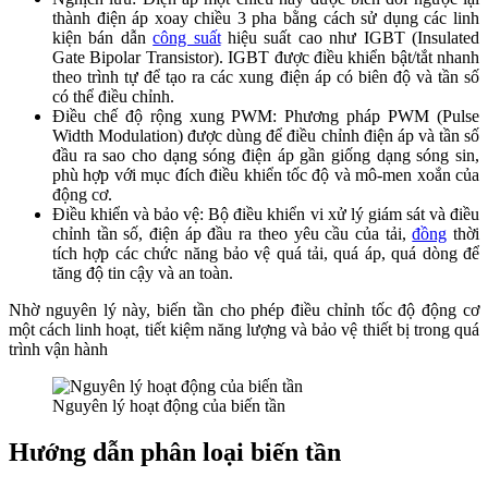
thành điện áp xoay chiều 3 pha bằng cách sử dụng các linh
kiện bán dẫn
công suất
hiệu suất cao như IGBT (Insulated
Gate Bipolar Transistor). IGBT được điều khiển bật/tắt nhanh
theo trình tự để tạo ra các xung điện áp có biên độ và tần số
có thể điều chỉnh.
Điều chế độ rộng xung PWM: Phương pháp PWM (Pulse
Width Modulation) được dùng để điều chỉnh điện áp và tần số
đầu ra sao cho dạng sóng điện áp gần giống dạng sóng sin,
phù hợp với mục đích điều khiển tốc độ và mô-men xoắn của
động cơ.
Điều khiển và bảo vệ: Bộ điều khiển vi xử lý giám sát và điều
chỉnh tần số, điện áp đầu ra theo yêu cầu của tải,
đồng
thời
tích hợp các chức năng bảo vệ quá tải, quá áp, quá dòng để
tăng độ tin cậy và an toàn.
Nhờ nguyên lý này, biến tần cho phép điều chỉnh tốc độ động cơ
một cách linh hoạt, tiết kiệm năng lượng và bảo vệ thiết bị trong quá
trình vận hành
Nguyên lý hoạt động của biến tần
Hướng dẫn phân loại biến tần