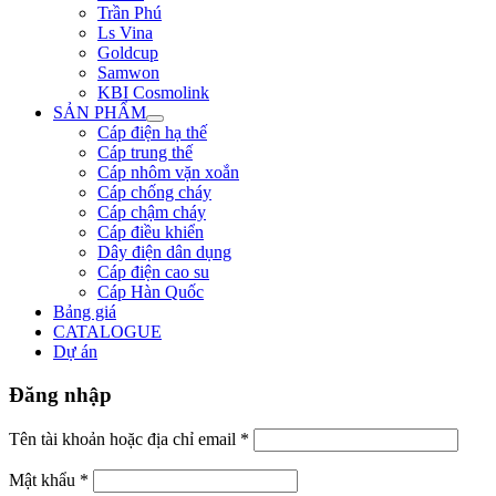
Trần Phú
Ls Vina
Goldcup
Samwon
KBI Cosmolink
SẢN PHẨM
Cáp điện hạ thế
Cáp trung thế
Cáp nhôm vặn xoắn
Cáp chống cháy
Cáp chậm cháy
Cáp điều khiển
Dây điện dân dụng
Cáp điện cao su
Cáp Hàn Quốc
Bảng giá
CATALOGUE
Dự án
Đăng nhập
Tên tài khoản hoặc địa chỉ email
*
Mật khẩu
*