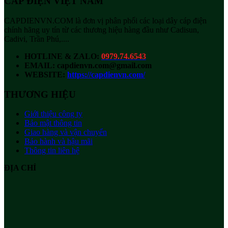
CÁP ĐIỆN VIỆT NAM
CAPDIENVN.COM là đơn vị phân phối các loại dây cáp điện
chính hãng uy tín từ các thương hiệu hàng đầu như Cadisun,
Cadivi, Trần Phú,....
HOTLINE & ZALO:
0979.74.6543
EMAIL: capdienvn.com@gmail.com
WEBSITE:
https://capdienvn.com/
THƯƠNG HIỆU
Giới thiệu công ty
Bảo mật thông tin
Giao hàng và vận chuyển
Bảo hành và hậu mãi
Thông tin liên hệ
ĐỊA CHỈ