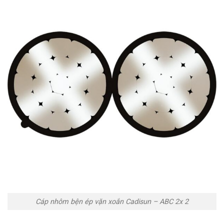
Cáp nhôm bện ép vặn xoắn Cadisun – ABC 2x 2