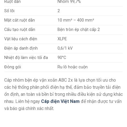
Ruột dẫn
Nhôm 99,7%
Số lõi
2
Mặt cắt ruột dẫn
10 mm² – 400 mm²
Cấu tạo ruột dẫn
Bện tròn ép chặt cấp 2
Vật liệu cách điện
XLPE
Điện áp danh định
0,6/1 kV
Nhiệt độ làm việc tối đa
90°C
Đóng gói
Ru lô hoặc cuộn
Cáp nhôm bện ép vặn xoắn ABC 2x là lựa chọn tối ưu cho
các hệ thống phân phối điện hạ thế, đảm bảo truyền tải điện
ổn định, an toàn và bền bỉ trong nhiều điều kiện sử dụng khác
nhau. Liên hệ ngay
Cáp điện Việt Nam
để nhận được tư vấn
và báo giá chính xác nhất.