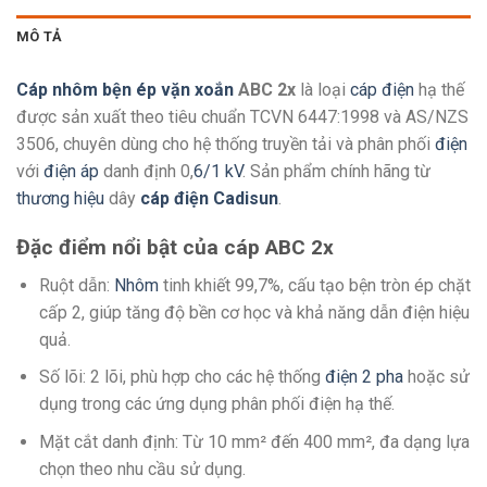
MÔ TẢ
Cáp nhôm bện ép vặn xoắn
ABC 2x
là loại
cáp điện
hạ thế
được sản xuất theo tiêu chuẩn TCVN 6447:1998 và AS/NZS
3506, chuyên dùng cho hệ thống truyền tải và phân phối
điện
với
điện áp
danh định 0,
6/1 kV
. Sản phẩm chính hãng từ
thương hiệu
dây
cáp điện Cadisun
.
Đặc điểm nổi bật của cáp ABC 2x
Ruột dẫn:
Nhôm
tinh khiết 99,7%, cấu tạo bện tròn ép chặt
cấp 2, giúp tăng độ bền cơ học và khả năng dẫn điện hiệu
quả.
Số lõi: 2 lõi, phù hợp cho các hệ thống
điện 2 pha
hoặc sử
dụng trong các ứng dụng phân phối điện hạ thế.
Mặt cắt danh định: Từ 10 mm² đến 400 mm², đa dạng lựa
chọn theo nhu cầu sử dụng.