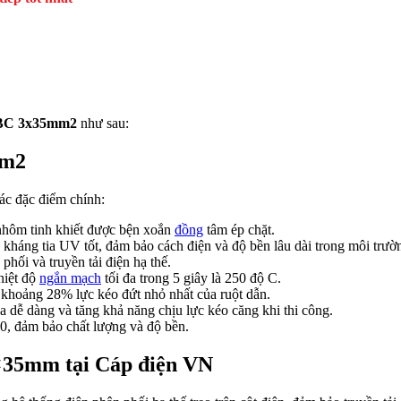
C 3x35mm2
như sau:
mm2
ác đặc điểm chính:
 nhôm tinh khiết được bện xoắn
đồng
tâm ép chặt.
kháng tia UV tốt, đảm bảo cách điện và độ bền lâu dài trong môi trườn
phối và truyền tải điện hạ thế.
hiệt độ
ngắn mạch
tối đa trong 5 giây là 250 độ C.
t khoảng 28% lực kéo đứt nhỏ nhất của ruột dẫn.
ha dễ dàng và tăng khả năng chịu lực kéo căng khi thi công.
, đảm bảo chất lượng và độ bền.
35mm tại Cáp điện VN