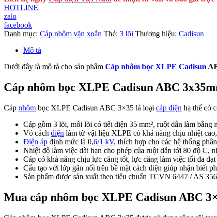
HOTLINE
zalo
facebook
Danh mục:
Cáp nhôm vặn xoắn
Thẻ:
3 lõi
Thương hiệu:
Cadisun
Mô tả
Dưới đây là mô tả cho sản phẩm
Cáp nhôm bọc
XLPE
Cadisun
AB
Cáp nhôm bọc XLPE Cadisun ABC 3x35
Cáp
nhôm
bọc XLPE Cadisun ABC 3×35 là loại
cáp điện
hạ thế có c
Cáp gồm 3 lõi, mỗi lõi có tiết diện 35 mm², ruột dẫn làm bằng
Vỏ cách
điện
làm từ vật liệu XLPE có khả năng chịu nhiệt cao, 
Điện áp
định mức là 0,
6/1 kV
, thích hợp cho các hệ thống phân 
Nhiệt độ làm việc dài hạn cho phép của ruột dẫn tới 80 độ C, n
Cáp có khả năng chịu lực căng tốt, lực căng làm việc tối đa đạ
Cấu tạo với lớp gân nổi trên bề mặt cách điện giúp nhận biết p
Sản phẩm được sản xuất theo tiêu chuẩn TCVN 6447 / AS 3560
Mua cáp nhôm bọc XLPE Cadisun ABC 3×