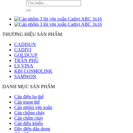
THƯƠNG HIỆU SẢN PHẨM
CADISUN
CADIVI
GOLDCUP
TRẦN PHÚ
LS VINA
KBI COSMOLINK
SAMWON
DANH MỤC SẢN PHẨM
Cáp điện hạ thế
Cáp trung thế
Cáp nhôm vặn xoắn
Cáp chống cháy
Cáp chậm cháy
Cáp điều khiển
Dây điện dân dụng