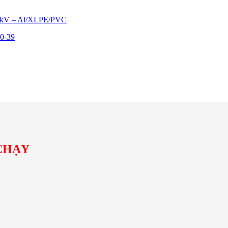
.6/1kV – Al/XLPE/PVC
CHẠY