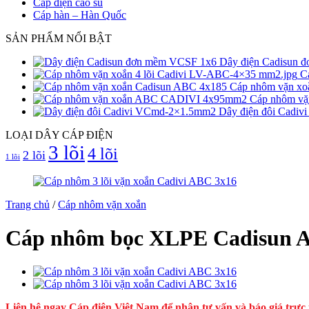
Cáp điện cao su
Cáp hàn – Hàn Quốc
SẢN PHẨM NỔI BẬT
Dây điện Cadisun
C
Cáp nhôm vặn x
Cáp nhôm v
Dây điện đôi Cadi
LOẠI DÂY CÁP ĐIỆN
3 lõi
4 lõi
2 lõi
1 lõi
Trang chủ
/
Cáp nhôm vặn xoắn
Cáp nhôm bọc XLPE Cadisun
Liên hệ ngay
Cáp điện Việt Nam
để nhận tư vấn và báo giá trực t