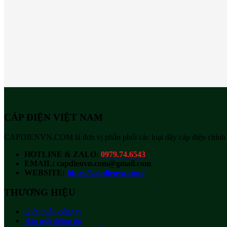
CÁP ĐIỆN VIỆT NAM
CAPDIENVN.COM là đơn vị phân phối các loại dây cáp điện chính hãn
HOTLINE & ZALO:
0979.74.6543
EMAIL: capdienvn.com@gmail.com
WEBSITE:
https://capdienvn.com/
THƯƠNG HIỆU
Giới thiệu công ty
Bảo mật thông tin