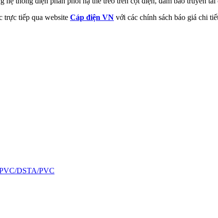
thống điện phân phối hạ thế treo trên cột điện, đảm bảo truyền tải đ
c trực tiếp qua website
Cáp điện VN
với các chính sách báo giá chi tiế
LPE/PVC/DSTA/PVC