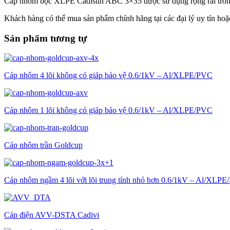
Cáp nhôm bọc XLPE Cadisun ABC 3×35 được sử dụng rộng rãi trong hệ 
Khách hàng có thể mua sản phẩm chính hãng tại các đại lý uy tín hoặ
Sản phẩm tương tự
Cáp nhôm 4 lõi không có giáp bảo vệ 0.6/1kV – Al/XLPE/PVC
Cáp nhôm 1 lõi không có giáp bảo vệ 0.6/1kV – Al/XLPE/PVC
Cáp nhôm trần Goldcup
Cáp nhôm ngầm 4 lõi với lõi trung tính nhỏ hơn 0.6/1kV – Al/X
Cáp điện AVV-DSTA Cadivi