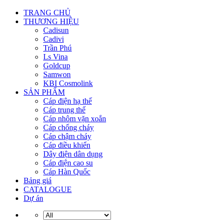
TRANG CHỦ
THƯƠNG HIỆU
Cadisun
Cadivi
Trần Phú
Ls Vina
Goldcup
Samwon
KBI Cosmolink
SẢN PHẨM
Cáp điện hạ thế
Cáp trung thế
Cáp nhôm vặn xoắn
Cáp chống cháy
Cáp chậm cháy
Cáp điều khiển
Dây điện dân dụng
Cáp điện cao su
Cáp Hàn Quốc
Bảng giá
CATALOGUE
Dự án