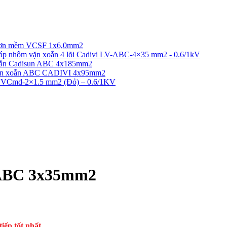
 đơn mềm VCSF 1x6,0mm2
áp nhôm vặn xoắn 4 lõi Cadivi LV-ABC-4×35 mm2 - 0.6/1kV
oắn Cadisun ABC 4x185mm2
ặn xoắn ABC CADIVI 4x95mm2
vi VCmd-2×1.5 mm2 (Đỏ) – 0.6/1KV
 ABC 3x35mm2
iếp tốt nhất