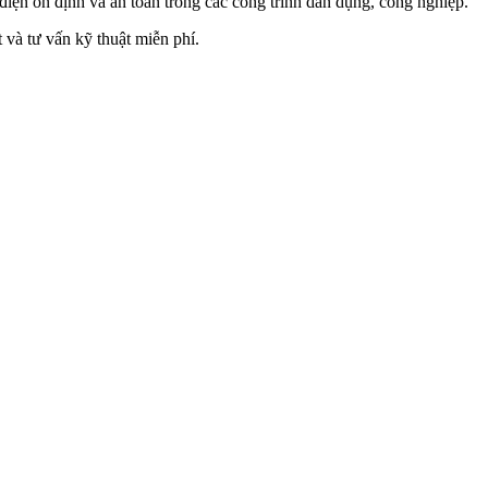
iện ổn định và an toàn trong các công trình dân dụng, công nghiệp.
t và tư vấn kỹ thuật miễn phí.