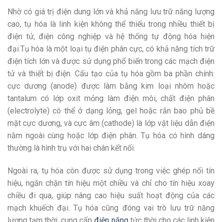
Nhờ có giá trị điện dung lớn và khả năng lưu trữ năng lượng
cao, tụ hóa là linh kiện không thể thiếu trong nhiều thiết bị
điện tử, điện công nghiệp và hệ thống tự động hóa hiện
đại.Tụ hóa là một loại tụ điện phân cực, có khả năng tích trữ
điện tích lớn và được sử dụng phổ biến trong các mạch điện
tử và thiết bị điện. Cấu tạo của tụ hóa gồm ba phần chính:
cực dương (anode) được làm bằng kim loại nhôm hoặc
tantalum có lớp oxit mỏng làm điện môi, chất điện phân
(electrolyte) có thể ở dạng lỏng, gel hoặc rắn bao phủ bề
mặt cực dương, và cực âm (cathode) là lớp vật liệu dẫn điện
nằm ngoài cùng hoặc lớp điện phân. Tụ hóa có hình dáng
thường là hình trụ với hai chân kết nối.
Ngoài ra, tụ hóa còn được sử dụng trong việc ghép nối tín
hiệu, ngăn chặn tín hiệu một chiều và chỉ cho tín hiệu xoay
chiều đi qua, giúp nâng cao hiệu suất hoạt động của các
mạch khuếch đại. Tụ hóa cũng đóng vai trò lưu trữ năng
lượng tạm thời, cung cấp
điện năng
tức thời cho các linh kiện