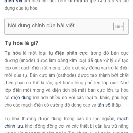
điện VN
tìm hiểu chi tiết xem
tụ hóa là gì?
Cấu tạo và tác
dụng của tụ hóa.
Nội dung chính của bài viết
Tụ hóa là gì?
Tụ hóa
là một loại
tụ điện phân cực
, trong đó bản cực
dương (anode) được làm bằng kim loại đã qua xử lý để tạo
lớp oxit cách điện rất mỏng. Lớp oxit này đóng vai trò là điện
môi của tụ. Bản cực âm (cathode) được tạo thành bởi chất
điện phân có thể là rắn, gel hoặc lỏng phủ lên lớp oxit. Nhờ
lớp điện môi mỏng và diện tích bề mặt bản cực lớn, tụ hóa
có
điện dung
lớn hơn nhiều so với các loại tụ khác, phù hợp
cho các mạch điện có cường độ dòng cao và
tần số
thấp.
Tụ hóa thường được dùng trong các bộ lọc nguồn,
mạch
chỉnh lưu
, khởi động động cơ, và các thiết bị cần lưu trữ năng