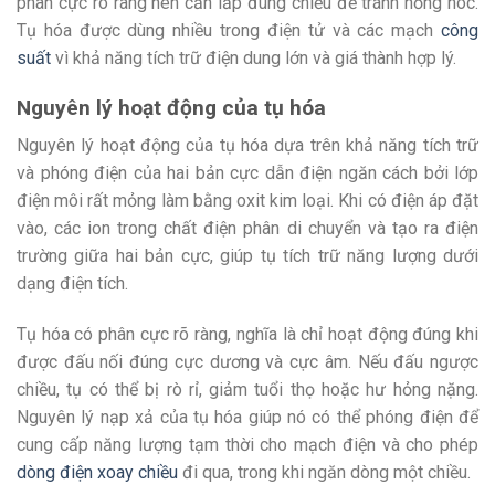
phân cực rõ ràng nên cần lắp đúng chiều để tránh hỏng hóc.
Tụ hóa được dùng nhiều trong điện tử và các mạch
công
suất
vì khả năng tích trữ điện dung lớn và giá thành hợp lý.
Nguyên lý hoạt động của tụ hóa
Nguyên lý hoạt động của tụ hóa dựa trên khả năng tích trữ
và phóng điện của hai bản cực dẫn điện ngăn cách bởi lớp
điện môi rất mỏng làm bằng oxit kim loại. Khi có điện áp đặt
vào, các ion trong chất điện phân di chuyển và tạo ra điện
trường giữa hai bản cực, giúp tụ tích trữ năng lượng dưới
dạng điện tích.
Tụ hóa có phân cực rõ ràng, nghĩa là chỉ hoạt động đúng khi
được đấu nối đúng cực dương và cực âm. Nếu đấu ngược
chiều, tụ có thể bị rò rỉ, giảm tuổi thọ hoặc hư hỏng nặng.
Nguyên lý nạp xả của tụ hóa giúp nó có thể phóng điện để
cung cấp năng lượng tạm thời cho mạch điện và cho phép
dòng điện xoay chiều
đi qua, trong khi ngăn dòng một chiều.