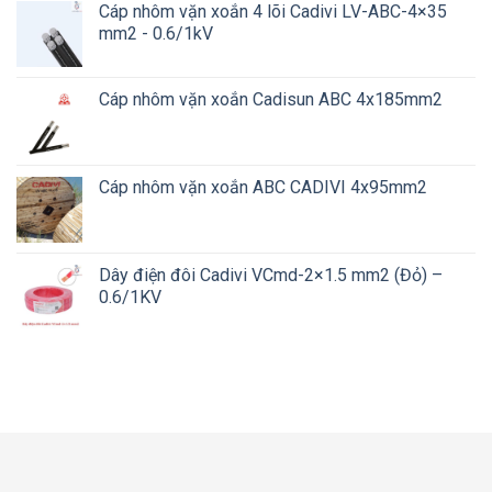
Cáp nhôm vặn xoắn 4 lõi Cadivi LV-ABC-4×35
mm2 - 0.6/1kV
Cáp nhôm vặn xoắn Cadisun ABC 4x185mm2
Cáp nhôm vặn xoắn ABC CADIVI 4x95mm2
Dây điện đôi Cadivi VCmd-2×1.5 mm2 (Đỏ) –
0.6/1KV