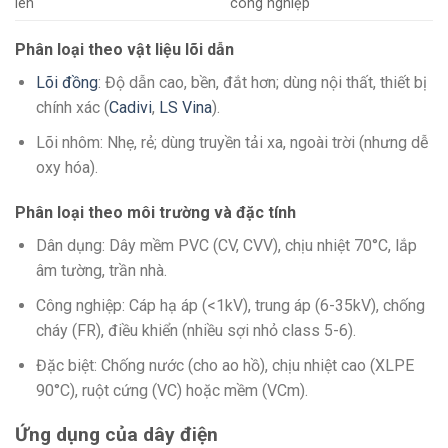
lên
công nghiệp ​
Phân loại theo vật liệu lõi dẫn
Lõi đồng
: Độ dẫn cao, bền, đắt hơn; dùng nội thất, thiết bị
chính xác (
Cadivi
,
LS Vina
).
Lõi nhôm: Nhẹ, rẻ; dùng truyền tải xa, ngoài trời (nhưng dễ
oxy hóa).
Phân loại theo môi trường và đặc tính
Dân dụng: Dây mềm PVC (CV, CVV), chịu nhiệt 70°C, lắp
âm tường, trần nhà.
Công nghiệp: Cáp hạ áp (<1kV), trung áp (6-35kV), chống
cháy (FR), điều khiển (nhiều sợi nhỏ class 5-6).
Đặc biệt: Chống nước (cho ao hồ), chịu nhiệt cao (XLPE
90°C), ruột cứng (VC) hoặc mềm (VCm).
Ứng dụng của dây điện