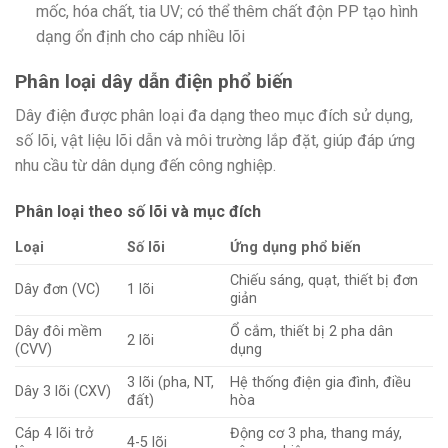
mốc, hóa chất, tia UV; có thể thêm chất độn PP tạo hình
dạng ổn định cho cáp nhiều lõi
Phân loại dây dẫn điện phổ biến
Dây điện được phân loại đa dạng theo mục đích sử dụng,
số lõi, vật liệu lõi dẫn và môi trường lắp đặt, giúp đáp ứng
nhu cầu từ dân dụng đến công nghiệp.
Phân loại theo số lõi và mục đích
Loại
Số lõi
Ứng dụng phổ biến
Chiếu sáng, quạt, thiết bị đơn
Dây đơn (VC)
1 lõi
giản ​
Dây đôi mềm
Ổ cắm, thiết bị 2 pha dân
2 lõi
(CVV)
dụng ​
3 lõi (pha, NT,
Hệ thống điện gia đình, điều
Dây 3 lõi (CXV)
đất)
hòa ​
Cáp 4 lõi trở
Động cơ 3 pha, thang máy,
4-5 lõi