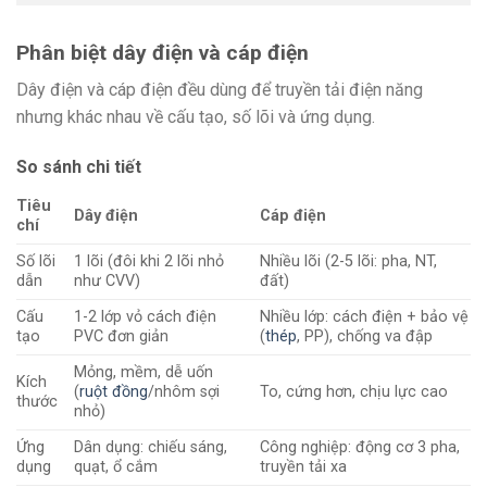
Phân biệt dây điện và cáp điện
Dây điện và cáp điện đều dùng để truyền tải điện năng
nhưng khác nhau về cấu tạo, số lõi và ứng dụng.
So sánh chi tiết
Tiêu
Dây điện
Cáp điện
chí
Số lõi
1 lõi (đôi khi 2 lõi nhỏ
Nhiều lõi (2-5 lõi: pha, NT,
dẫn
như CVV)
đất) ​
Cấu
1-2 lớp vỏ cách điện
Nhiều lớp: cách điện + bảo vệ
tạo
PVC đơn giản
(
thép
, PP), chống va đập ​
Mỏng, mềm, dễ uốn
Kích
(
ruột đồng
/nhôm sợi
To, cứng hơn, chịu lực cao ​
thước
nhỏ)
Ứng
Dân dụng: chiếu sáng,
Công nghiệp: động cơ 3 pha,
dụng
quạt, ổ cắm
truyền tải xa ​