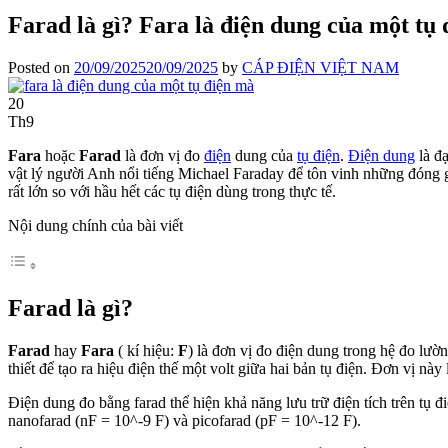
Farad là gì? Fara là điện dung của một tụ
Posted on
20/09/2025
20/09/2025
by
CÁP ĐIỆN VIỆT NAM
20
Th9
Fara
hoặc
Farad
là đơn vị đo
điện
dung của
tụ điện
.
Điện dung
là đạ
vật lý người Anh nổi tiếng Michael Faraday để tôn vinh những đóng gó
rất lớn so với hầu hết các tụ điện dùng trong thực tế.
Nội dung chính của bài viết
Farad là gì?
Farad
hay
Fara
( kí hiệu:
F
) là đơn vị đo điện dung trong hệ đo lườn
thiết để tạo ra hiệu điện thế một volt giữa hai bản tụ điện. Đơn vị nà
Điện dung đo bằng farad thể hiện khả năng lưu trữ điện tích trên tụ đ
nanofarad (nF = 10^-9 F) và picofarad (pF = 10^-12 F).