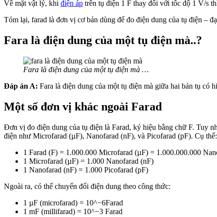
Về mặt vật lý, khi
điện áp
trên tụ điện 1 F thay đổi với tốc độ 1 V/s t
Tóm lại, farad là đơn vị cơ bản dùng để đo điện dung của tụ điện – đạ
Fara là điện dung của một tụ điện mà..?
Fara là điện dung của một tụ điện mà …
Đáp án A:
Fara là điện dung của một tụ điện mà giữa hai bản tụ có hi
Một số đơn vị khác ngoài Farad
Đơn vị đo điện dung của tụ điện là Farad, ký hiệu bằng chữ F. Tuy nhi
điện như Microfarad (µF), Nanofarad (nF), và Picofarad (pF). Cụ thể:
1 Farad (F) = 1.000.000 Microfarad (µF) = 1.000.000.000 Nan
1 Microfarad (µF) = 1.000 Nanofarad (nF)
1 Nanofarad (nF) = 1.000 Picofarad (pF)
Ngoài ra, có thể chuyển đổi điện dung theo công thức:
1 µF (microfarad) = 10^−6Farad
1 mF (millifarad) = 10^−3 Farad