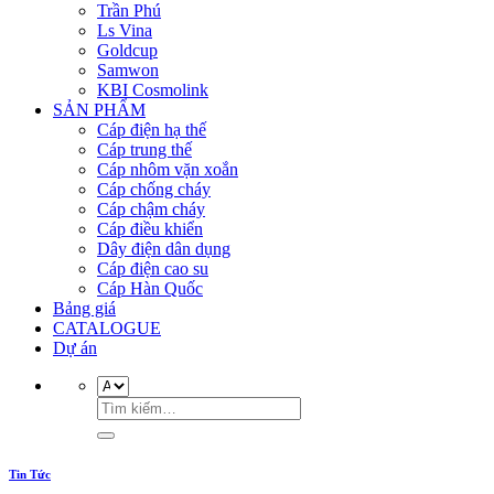
Trần Phú
Ls Vina
Goldcup
Samwon
KBI Cosmolink
SẢN PHẨM
Cáp điện hạ thế
Cáp trung thế
Cáp nhôm vặn xoắn
Cáp chống cháy
Cáp chậm cháy
Cáp điều khiển
Dây điện dân dụng
Cáp điện cao su
Cáp Hàn Quốc
Bảng giá
CATALOGUE
Dự án
Tin Tức