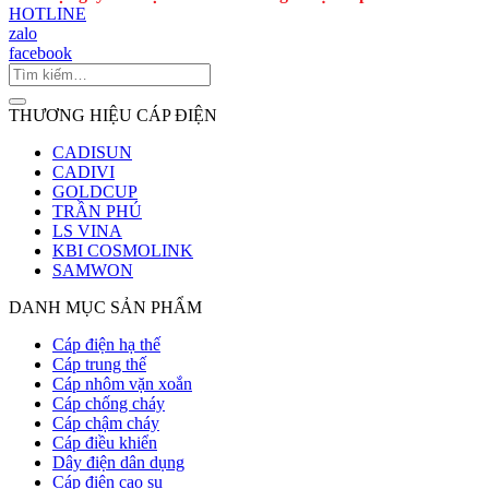
HOTLINE
zalo
facebook
THƯƠNG HIỆU CÁP ĐIỆN
CADISUN
CADIVI
GOLDCUP
TRẦN PHÚ
LS VINA
KBI COSMOLINK
SAMWON
DANH MỤC SẢN PHẨM
Cáp điện hạ thế
Cáp trung thế
Cáp nhôm vặn xoắn
Cáp chống cháy
Cáp chậm cháy
Cáp điều khiển
Dây điện dân dụng
Cáp điện cao su