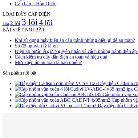
Cáp hàn – Hàn Quốc
LOẠI DÂY CÁP ĐIỆN
3 lõi
4 lõi
2 lõi
1 lõi
BÀI VIẾT NỔI BẬT
Khi sử dụng máy biến áp cần tránh những điều gì để an toàn?
Sơ đồ nguyên lý là gì?
Điện áp bước là gì? Nguyên nhân và cách phòng tránh điện áp
Cách kiểm tra dây dẫn điện an toàn và hiệu quả
Mức điện áp an toàn là bao nhiêu?
Sản phẩm nổi bật
Dây điện Cadisun
C
Cáp nhôm vặn x
Cáp nhôm v
Dây điện đôi Cadi