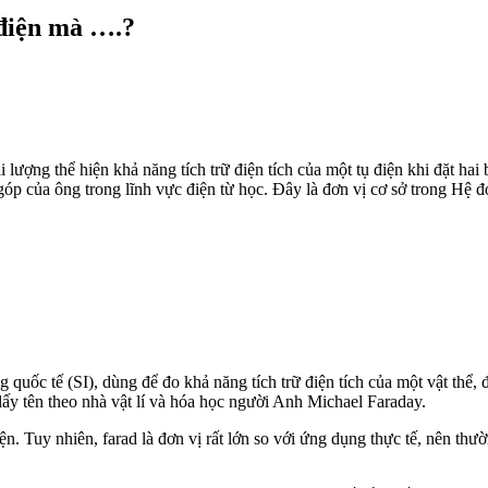
 điện mà ….?
i lượng thể hiện khả năng tích trữ điện tích của một tụ điện khi đặt hai
p của ông trong lĩnh vực điện từ học. Đây là đơn vị cơ sở trong Hệ đo
g quốc tế (SI), dùng để đo khả năng tích trữ điện tích của một vật thể, đ
y lấy tên theo nhà vật lí và hóa học người Anh Michael Faraday.
iện. Tuy nhiên, farad là đơn vị rất lớn so với ứng dụng thực tế, nên t