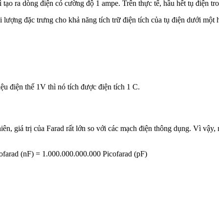
hì tạo ra dòng điện có cường độ 1 ampe. Trên thực tế, hầu hết tụ điện t
i lượng đặc trưng cho khả năng tích trữ điện tích của tụ điện dưới một h
ệu điện thế 1V thì nó tích được điện tích 1 C.
ên, giá trị của Farad rất lớn so với các mạch điện thông dụng. Vì vậy,
ofarad (nF) = 1.000.000.000.000 Picofarad (pF)