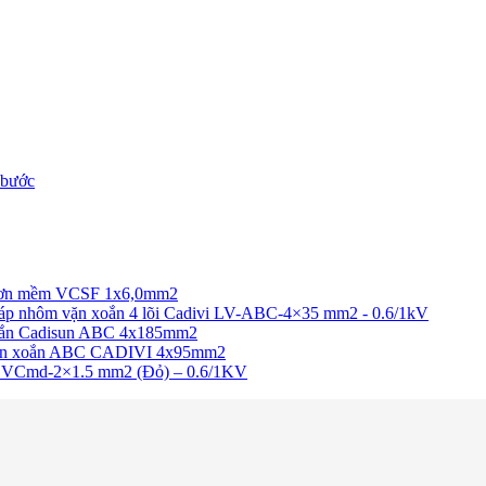
 bước
 đơn mềm VCSF 1x6,0mm2
áp nhôm vặn xoắn 4 lõi Cadivi LV-ABC-4×35 mm2 - 0.6/1kV
oắn Cadisun ABC 4x185mm2
ặn xoắn ABC CADIVI 4x95mm2
vi VCmd-2×1.5 mm2 (Đỏ) – 0.6/1KV