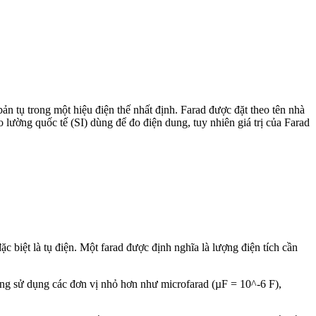
 bản tụ trong một hiệu điện thế nhất định. Farad được đặt theo tên nhà
 lường quốc tế (SI) dùng để đo điện dung, tuy nhiên giá trị của Farad
ặc biệt là tụ điện. Một farad được định nghĩa là lượng điện tích cần
hường sử dụng các đơn vị nhỏ hơn như microfarad (µF = 10^-6 F),