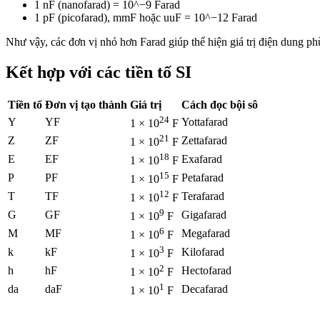
1 nF (nanofarad) = 10^−9 Farad
1 pF (picofarad), mmF hoặc uuF = 10^−12 Farad
Như vậy, các đơn vị nhỏ hơn Farad giúp thể hiện giá trị điện dung ph
Kết hợp với các tiền tố SI
Tiền tố
Đơn vị tạo thành
Giá trị
Cách đọc bội sô
24
Y
YF
Yottafarad
1 × 10
F
21
Z
ZF
Zettafarad
1 × 10
F
18
E
EF
Exafarad
1 × 10
F
15
P
PF
Petafarad
1 × 10
F
12
T
TF
Terafarad
1 × 10
F
9
G
GF
Gigafarad
1 × 10
F
6
M
MF
Megafarad
1 × 10
F
3
k
kF
Kilofarad
1 × 10
F
2
h
hF
Hectofarad
1 × 10
F
1
da
daF
Decafarad
1 × 10
F