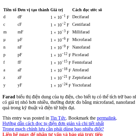
Tiền tố
Đơn vị tạo thành
Giá trị
Cách đọc ước sô
−1
d
dF
Decifarad
1 × 10
F
−2
c
cF
Centifarad
1 × 10
F
−3
m
mF
Millifarad
1 × 10
F
−6
μ
μF
Microfarad
1 × 10
F
−9
n
nF
Nanofarad
1 × 10
F
−12
p
pF
Picofarad
1 × 10
F
−15
f
fF
Femtofarad
1 × 10
F
−18
a
aF
Attofarad
1 × 10
F
−21
z
zF
Zeptofarad
1 × 10
F
−24
y
yF
Yoctofarad
1 × 10
F
Farad
biểu thị điện dung của tụ điện, cho biết tụ có thể tích trữ bao
có giá trị nhỏ hơn nhiều, thường được đo bằng microfarad, nanofarad
quả trong kỹ thuật và điện tử hiện đại.
This entry was posted in
Tin Tức
. Bookmark the
permalink
.
Hướng dẫn cách đọc tụ điện đơn giản và chi tiết nhất
Trong mạch chỉnh lưu cần phải dùng bao nhiêu điốt?
Liên hệ ngay để nhận tư vấn và báo giá trực tiếp