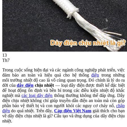
13
Th7
Trong cuộc sống hiện đại và các ngành công nghiệp phát triển, việc
đảm bảo an toàn và hiệu quả cho hệ thống
điện
trong những
môi trường nhiệt độ cao là vô cùng quan trọng. Đó chính là lý do ra
đời của
dây điện
chịu nhiệt
— loại dây điện được thiết kế đặc biệt
để hoạt động ổn định và bền bỉ trong các điều kiện nhiệt độ khắc
nghiệt mà
các loại dây điện
thông thường không thể đáp ứng. Dây
điện chịu nhiệt không chỉ giúp truyền dẫn điện an toàn mà còn góp
phần bảo vệ thiết bị và con người khỏi các nguy cơ cháy nổ,
chập
điện
do quá nhiệt. Trên đây,
Cáp điện Việt Nam
giải thích cho bạn
về dây điện chịu nhiệt là gì? Cấu tạo và ứng dụng của dây điện chịu
nhiệt.