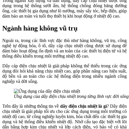
Trong ngành xây dựng và dân dụng, dây cáp chịu nhiệt được ứng
dụng trong hệ thống sưởi ấm, hệ thống chống đóng băng đường
ống, các thiết bị gia dụng như lò nướng, máy sấy tóc, bếp điện, giúp
đảm bảo an toàn và tuổi thọ thiết bị khi hoạt động ở nhiệt độ cao.
Ngành hàng không vũ trụ
Ngoài ra, trong các lĩnh vực đặc thù như hàng không, vũ trụ, công
nghệ tự động hóa, ô tô, dây cáp chịu nhiệt cũng được sử dụng để
đảm bảo hoạt động ổn định và an toàn của các thiết bị điện tử và hệ
thống điều khiển trong môi trường nhiệt độ cao.
Dây cáp điện chịu nhiệt là giải pháp không thể thiếu trong các ứng
dụng đòi hỏi khả năng chịu nhiệt cao, góp phần nâng cao hiệu suất,
độ bền và an toàn cho các hệ thống điện trong nhiều ngành công
nghiệp và đời sống.
Ứng dụng của dây điện chịu nhiệt trong từng lĩnh vực đời sống
Trên đây là những thông tin về
dây điện chịu nhiệt là gì
? Dây điện
chịu nhiệt là giải pháp tối ưu cho các ứng dụng trong môi trường có
nhiệt độ cao, từ công nghiệp luyện kim, hóa chất đến các thiết bị gia
dụng và hệ thống điều khiển nhiệt độ. Nhờ cấu tạo đặc biệt với lõi
dẫn bằng hợp kim chịu nhiệt và lớp cách điện, vỏ bảo vệ có khả