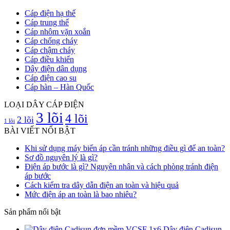
Cáp điện hạ thế
Cáp trung thế
Cáp nhôm vặn xoắn
Cáp chống cháy
Cáp chậm cháy
Cáp điều khiển
Dây điện dân dụng
Cáp điện cao su
Cáp hàn – Hàn Quốc
LOẠI DÂY CÁP ĐIỆN
3 lõi
4 lõi
2 lõi
1 lõi
BÀI VIẾT NỔI BẬT
Khi sử dụng máy biến áp cần tránh những điều gì để an toàn?
Sơ đồ nguyên lý là gì?
Điện áp bước là gì? Nguyên nhân và cách phòng tránh điện
áp bước
Cách kiểm tra dây dẫn điện an toàn và hiệu quả
Mức điện áp an toàn là bao nhiêu?
Sản phẩm nổi bật
Dây điện Cadisun