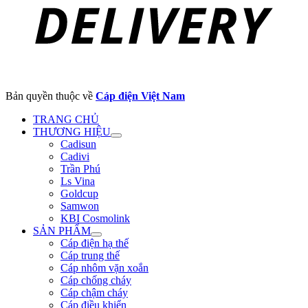
Bản quyền thuộc về
Cáp điện Việt Nam
TRANG CHỦ
THƯƠNG HIỆU
Cadisun
Cadivi
Trần Phú
Ls Vina
Goldcup
Samwon
KBI Cosmolink
SẢN PHẨM
Cáp điện hạ thế
Cáp trung thế
Cáp nhôm vặn xoắn
Cáp chống cháy
Cáp chậm cháy
Cáp điều khiển