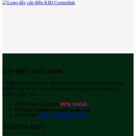
CÁP ĐIỆN VIỆT NAM
CAPDIENVN.COM là đơn vị phân phối các loại dây cáp điện
chính hãng uy tín từ các thương hiệu hàng đầu như Cadisun,
Cadivi, Trần Phú,....
HOTLINE & ZALO:
0979.74.6543
EMAIL: capdienvn.com@gmail.com
WEBSITE:
https://capdienvn.com/
THƯƠNG HIỆU