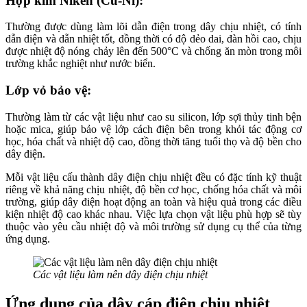
Hợp kim Niken (Cu-Ni):
Thường được dùng làm lõi dẫn điện trong dây chịu nhiệt, có tính
dẫn điện và dẫn nhiệt tốt, đồng thời có độ dẻo dai, đàn hồi cao, chịu
được nhiệt độ nóng chảy lên đến 500°C và chống ăn mòn trong môi
trường khắc nghiệt như nước biển.
Lớp vỏ bảo vệ:
Thường làm từ các vật liệu như cao su silicon, lớp sợi thủy tinh bện
hoặc mica, giúp bảo vệ lớp cách điện bên trong khỏi tác động cơ
học, hóa chất và nhiệt độ cao, đồng thời tăng tuổi thọ và độ bền cho
dây điện.
Mỗi vật liệu cấu thành dây điện chịu nhiệt đều có đặc tính kỹ thuật
riêng về khả năng chịu nhiệt, độ bền cơ học, chống hóa chất và môi
trường, giúp dây điện hoạt động an toàn và hiệu quả trong các điều
kiện nhiệt độ cao khác nhau. Việc lựa chọn vật liệu phù hợp sẽ tùy
thuộc vào yêu cầu nhiệt độ và môi trường sử dụng cụ thể của từng
ứng dụng.
Các vật liệu làm nên dây điện chịu nhiệt
Ứng dụng của dây cáp điện chịu nhiệt