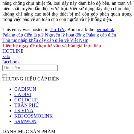
năng chống chịu nhiệt tốt, loại dây này đảm bảo độ bền, an toàn và
hiệu suất truyền dẫn điện vượt trội. Việc sử dụng dây điện chịu nhiệt
không chỉ nâng cao tuổi thọ thiết bị mà còn góp phần quan trọng
trong việc bảo vệ an toàn cho con người và hệ thống điện.
This entry was posted in
Tin Tức
. Bookmark the
permalink
.
Palang cáp điện là gì? Nguyên lý hoạt động Palang cáp điện
Thủ tục nhập khẩu dây cáp điện về Việt Nam
Liên hệ ngay để nhận tư vấn và báo giá trực tiếp
HOTLINE
zalo
facebook
THƯƠNG HIỆU CÁP ĐIỆN
CADISUN
CADIVI
GOLDCUP
TRẦN PHÚ
LS VINA
KBI COSMOLINK
SAMWON
DANH MỤC SẢN PHẨM