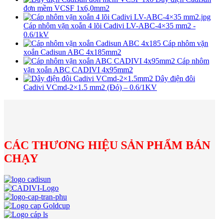
đơn mềm VCSF 1x6,0mm2
Cáp nhôm vặn xoắn 4 lõi Cadivi LV-ABC-4×35 mm2 -
0.6/1kV
Cáp nhôm vặn
xoắn Cadisun ABC 4x185mm2
Cáp nhôm
vặn xoắn ABC CADIVI 4x95mm2
Dây điện đôi
Cadivi VCmd-2×1.5 mm2 (Đỏ) – 0.6/1KV
CÁC THƯƠNG HIỆU SẢN PHẨM BÁN
CHẠY