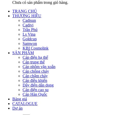
Chưa có sản phẩm trong giỏ hàng.
TRANG CHỦ
THƯƠNG HIỆU
Cadisun
Cadivi
Trần Phú
Ls Vina
Goldcup
Samwon
KBI Cosmolink
SẢN PHẨM
Cáp điện hạ thế
Cáp trung thế
Cáp nhôm vặn xoắn
Cáp chống cháy
Cáp chậm cháy
Cáp điều khiển
Dây điện dân dụng
Cáp điện cao su
Cáp Hàn Quốc
Bảng giá
CATALOGUE
Dự án