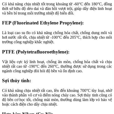
Có khả năng chịu nhiệt tốt trong khoảng từ -60°C đến 180°C, đồng
thời sở hữu độ dẻo dai và đàn hồi vượt trội, giúp dây điện linh hoạt
và bền bỉ trong môi trường nhiệt độ biến đổi.
FEP (Fluorinated Ethylene Propylene):
Là loại cao su flo có khả năng chống hóa chất, chống dung môi và
hơi nước rất tốt, chịu nhiệt từ -100°C đến 205°C, thích hợp cho môi
trường công nghiệp khắc nghiệt.
PTFE (Polytetrafluoroethylene):
Vật liệu cực kỳ linh hoạt, chống ăn mòn, chống hóa chất và chịu
nhiệt rất cao từ -190°C đến 260°C, thường được sử dụng trong các
ngành công nghiệp đòi hỏi độ bền và ổn định cao.
Sợi thủy tinh:
Có khả năng chịu nhiệt rất cao, lên đến khoảng 700°C tùy loại, nhờ
vào thành phần vô cơ và điểm nóng chảy cao. Sợi thủy tinh cũng có
độ bền cơ học tốt, chống mài mòn, thường dùng làm lớp vỏ bảo vệ
hoặc cách điện cho dây chịu nhiệt.